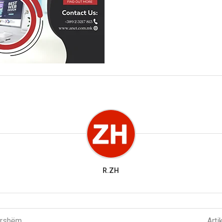
R.ZH
parshëm
Arti