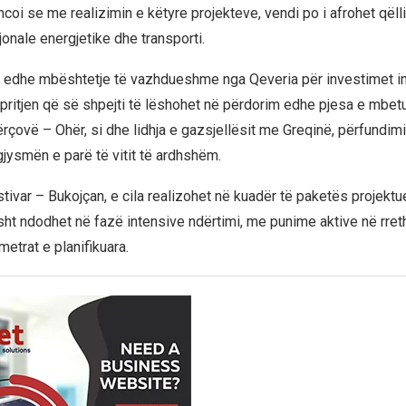
oi se me realizimin e këtyre projekteve, vendi po i afrohet qëlli
onale energjetike dhe transporti.
i edhe mbështetje të vazhdueshme nga Qeveria për investimet inf
pritjen që së shpejti të lëshohet në përdorim edhe pjesa e mbetu
çovë – Ohër, si dhe lidhja e gazsjellësit me Greqinë, përfundimi 
gjysmën e parë të vitit të ardhshëm.
tivar – Bukojçan, e cila realizohet në kuadër të paketës projektu
isht ndodhet në fazë intensive ndërtimi, me punime aktive në rret
metrat e planifikuara.