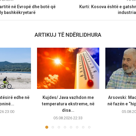
rtitë në Evropë dhe botë që
Kurti: Kosova është e gatshm
y bashkëkryetarë
industri
ARTIKUJ TË NDËRLIDHURA
atësirë edhe në
Kujdes/ Java vazhdon me
Arsovski: Ma
ninë...
temperatura ekstreme, në
në fazën e “hip
disa...
26 23:00
05.08.2
05.08.2026 22:33