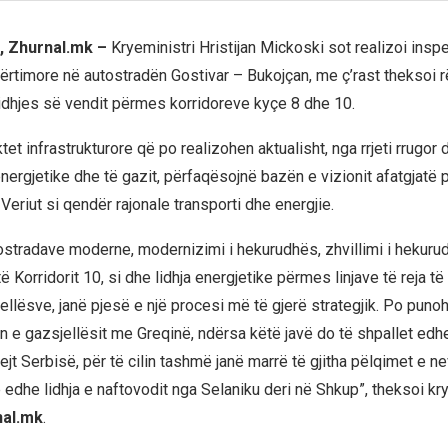
, Zhurnal.mk –
Kryeministri Hristijan Mickoski sot realizoi insp
dërtimore në autostradën Gostivar – Bukojçan, me ç’rast theksoi 
 lidhjes së vendit përmes korridoreve kyçe 8 dhe 10.
ektet infrastrukturore që po realizohen aktualisht, nga rrjeti rrugor
 energjetike dhe të gazit, përfaqësojnë bazën e vizionit afatgjatë 
eriut si qendër rajonale transporti dhe energjie.
tostradave moderne, modernizimi i hekurudhës, zhvillimi i hekur
ë Korridorit 10, si dhe lidhja energjetike përmes linjave të reja të 
ellësve, janë pjesë e një procesi më të gjerë strategjik. Po punoh
en e gazsjellësit me Greqinë, ndërsa këtë javë do të shpallet edh
ejt Serbisë, për të cilin tashmë janë marrë të gjitha pëlqimet e 
edhe lidhja e naftovodit nga Selaniku deri në Shkup”, theksoi kry
nal.mk
.