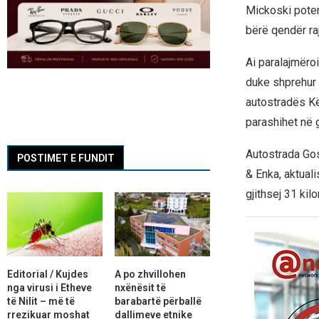
Mickoski potenc
bërë qendër raj
Ai paralajmëro
duke shprehur 
autostradës Kër
parashihet në 
Autostrada Gos
POSTIMET E FUNDIT
& Enka, aktual
gjithsej 31 kilo
Editorial / Kujdes
A po zhvillohen
nga virusi i Etheve
nxënësit të
të Nilit – më të
barabartë përballë
rrezikuar moshat
dallimeve etnike