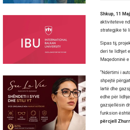
Shkup, 11 Maj
aktiviteteve n
strategjike të
Sipas tij, proj
deri te lidhjet
Maqedoninë e V
“Ndërtimi i au
shpejtë përgjat
lartë dhe gazsj
edhe për lidhj
gazsjellësin dr
funksion është 
përcjell Zhur