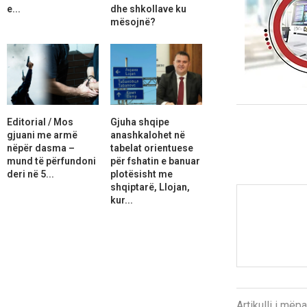
e...
dhe shkollave ku
mësojnë?
Editorial / Mos
Gjuha shqipe
gjuani me armë
anashkalohet në
nëpër dasma –
tabelat orientuese
mund të përfundoni
për fshatin e banuar
deri në 5...
plotësisht me
shqiptarë, Llojan,
kur...
Artikulli i më