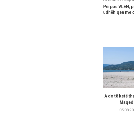
Përpos VLEN, pa
udhëhiqen me d
A do të ketë th
Maqedo
05.08.20