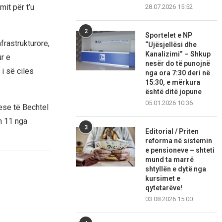
mit për t’u
28.07.2026 15:52
2
Sportelet e NP
rastrukturore,
“Ujësjellësi dhe
Kanalizimi” – Shkup
r e
nesër do të punojnë
i së cilës
nga ora 7:30 deri në
15:30, e mërkura
është ditë jopune
05.01.2026 10:36
ese të Bechtel
h 11 nga
3
Editorial / Priten
reforma në sistemin
e pensioneve – shteti
mund ta marrë
shtyllën e dytë nga
kursimet e
qytetarëve!
03.08.2026 15:00