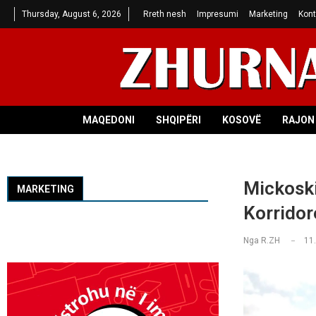
Thursday, August 6, 2026
Rreth nesh
Impresumi
Marketing
Kont
MAQEDONI
SHQIPËRI
KOSOVË
RAJON 
Mickoski
MARKETING
Korridore
Nga
R.ZH
11