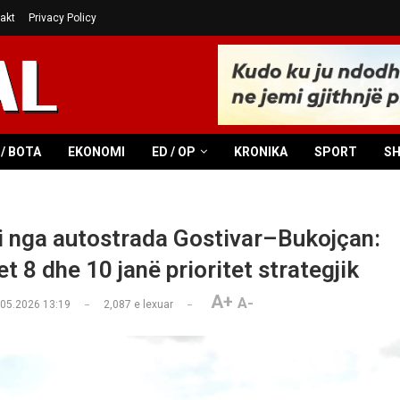
akt
Privacy Policy
/ BOTA
EKONOMI
ED / OP
KRONIKA
SPORT
S
 nga autostrada Gostivar–Bukojçan:
t 8 dhe 10 janë prioritet strategjik
A+
A-
.05.2026 13:19
2,087
e lexuar