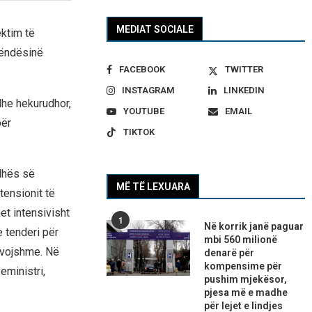
MEDIAT SOCIALE
ektim të
rëndësinë
FACEBOOK
TWITTER
INSTAGRAM
LINKEDIN
 dhe hekurudhor,
YOUTUBE
EMAIL
për
TIKTOK
udhës së
MË TË LEXUARA
tensionit të
et intensivisht
1
Në korrik janë paguar
e tenderi për
mbi 560 milionë
nevojshme. Në
denarë për
kompensime për
eministri,
pushim mjekësor,
pjesa më e madhe
për lejet e lindjes