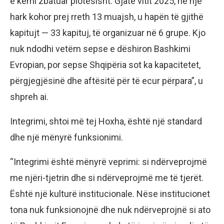
e kemi zbatuar plotësisht. Gjatë vitit 2025, në një
hark kohor prej rreth 13 muajsh, u hapën të gjithë
kapitujt — 33 kapituj, të organizuar në 6 grupe. Kjo
nuk ndodhi vetëm sepse e dëshiron Bashkimi
Evropian, por sepse Shqipëria sot ka kapacitetet,
përgjegjësinë dhe aftësitë për të ecur përpara”, u
shpreh ai.
Integrimi, shtoi më tej Hoxha, është një standard
dhe një mënyrë funksionimi.
“Integrimi është mënyrë veprimi: si ndërveprojmë
me njëri-tjetrin dhe si ndërveprojmë me të tjerët.
Është një kulturë institucionale. Nëse institucionet
tona nuk funksionojnë dhe nuk ndërveprojnë si ato