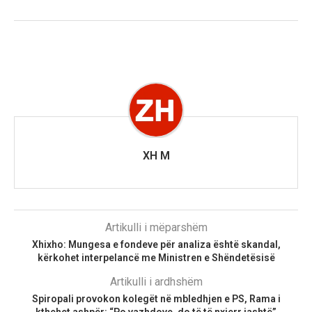
XH M
Artikulli i mëparshëm
Xhixho: Mungesa e fondeve për analiza është skandal,
kërkohet interpelancë me Ministren e Shëndetësisë
Artikulli i ardhshëm
Spiropali provokon kolegët në mbledhjen e PS, Rama i
kthehet ashpër: “Po vazhdove, do të të nxjerr jashtë”