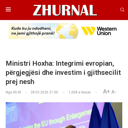
Ministri Hoxha: Integrimi evropian,
përgjegjësi dhe investim i gjithsecilit
prej nesh
A+
A-
Nga
Xh M
28.03.2026 21:00
1,008
e lexuar