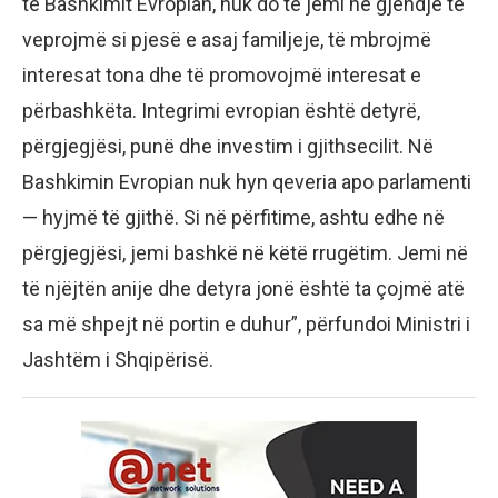
të Bashkimit Evropian, nuk do të jemi në gjendje të
veprojmë si pjesë e asaj familjeje, të mbrojmë
interesat tona dhe të promovojmë interesat e
përbashkëta. Integrimi evropian është detyrë,
përgjegjësi, punë dhe investim i gjithsecilit. Në
Bashkimin Evropian nuk hyn qeveria apo parlamenti
— hyjmë të gjithë. Si në përfitime, ashtu edhe në
përgjegjësi, jemi bashkë në këtë rrugëtim. Jemi në
të njëjtën anije dhe detyra jonë është ta çojmë atë
sa më shpejt në portin e duhur”, përfundoi Ministri i
Jashtëm i Shqipërisë.