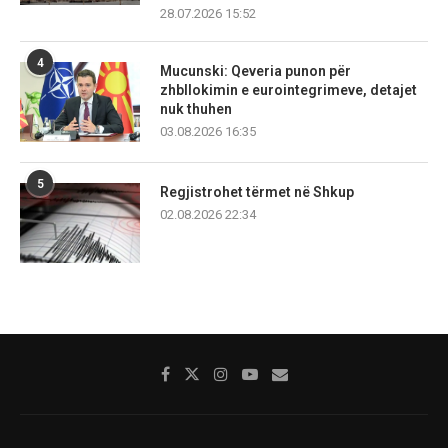
28.07.2026 15:52
4
Mucunski: Qeveria punon për
zhbllokimin e eurointegrimeve, detajet
nuk thuhen
03.08.2026 16:35
5
Regjistrohet tërmet në Shkup
02.08.2026 22:34