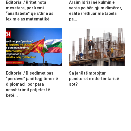
Editorial / Rritet nota
Arsim Idrizi në kulmin e
mesatare, por kemi
verës po bën gjum dimëror,
“analfabetë” që s’dinë as
është rrethuar me tabela
lexim e as matematikë!
pa...
Editorial / Bisedimet pas
Sa janë të mbrojtur
“perdeve” janë legjitime në
punëtorët e ndërtimtarisë
diplomaci, por para
sot?
nënshkrimit patjetër të
ketë...