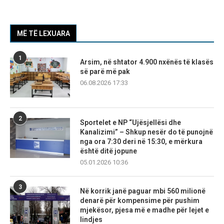
MË TË LEXUARA
1
Arsim, në shtator 4.900 nxënës të klasës
së parë më pak
06.08.2026 17:33
2
Sportelet e NP “Ujësjellësi dhe
Kanalizimi” – Shkup nesër do të punojnë
nga ora 7:30 deri në 15:30, e mërkura
është ditë jopune
05.01.2026 10:36
3
Në korrik janë paguar mbi 560 milionë
denarë për kompensime për pushim
mjekësor, pjesa më e madhe për lejet e
lindjes