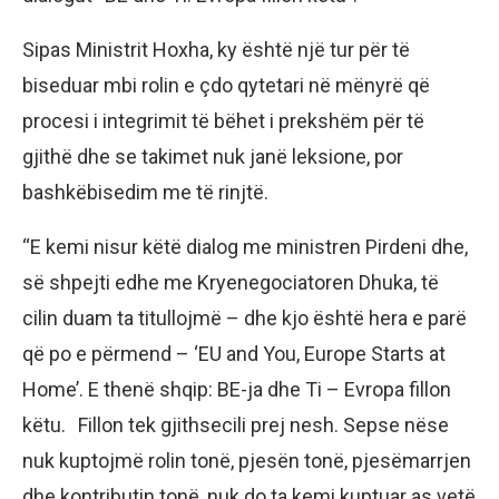
Sipas Ministrit Hoxha, ky është një tur për të
biseduar mbi rolin e çdo qytetari në mënyrë që
procesi i integrimit të bëhet i prekshëm për të
gjithë dhe se takimet nuk janë leksione, por
bashkëbisedim me të rinjtë.
“E kemi nisur këtë dialog me ministren Pirdeni dhe,
së shpejti edhe me Kryenegociatoren Dhuka, të
cilin duam ta titullojmë – dhe kjo është hera e parë
që po e përmend – ‘EU and You, Europe Starts at
Home’. E thenë shqip: BE-ja dhe Ti – Evropa fillon
këtu. Fillon tek gjithsecili prej nesh. Sepse nëse
nuk kuptojmë rolin tonë, pjesën tonë, pjesëmarrjen
dhe kontributin tonë, nuk do ta kemi kuptuar as vetë