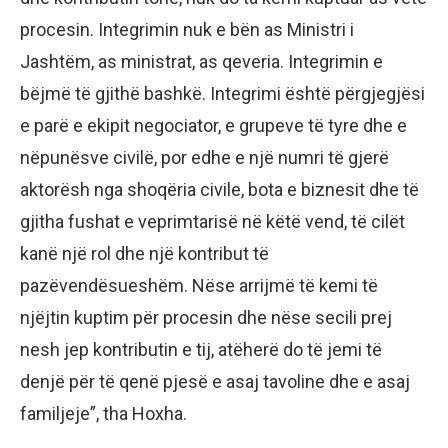
procesin. Integrimin nuk e bën as Ministri i
Jashtëm, as ministrat, as qeveria. Integrimin e
bëjmë të gjithë bashkë. Integrimi është përgjegjësi
e parë e ekipit negociator, e grupeve të tyre dhe e
nëpunësve civilë, por edhe e një numri të gjerë
aktorësh nga shoqëria civile, bota e biznesit dhe të
gjitha fushat e veprimtarisë në këtë vend, të cilët
kanë një rol dhe një kontribut të
pazëvendësueshëm. Nëse arrijmë të kemi të
njëjtin kuptim për procesin dhe nëse secili prej
nesh jep kontributin e tij, atëherë do të jemi të
denjë për të qenë pjesë e asaj tavoline dhe e asaj
familjeje”, tha Hoxha.