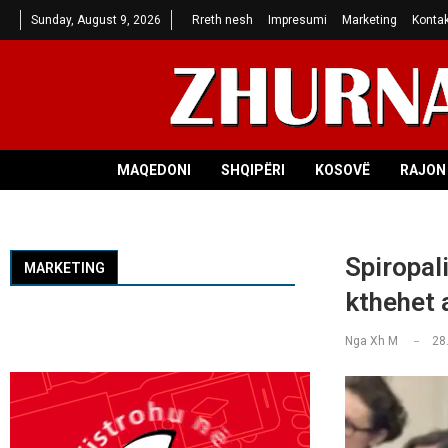
Sunday, August 9, 2026
Rreth nesh
Impresumi
Marketing
Kontak
MAQEDONI
SHQIPËRI
KOSOVË
RAJON 
Spiropal
MARKETING
kthehet 
Nga
Xh M
28