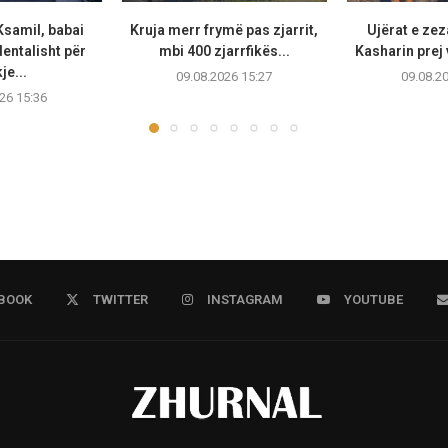
Ksamil, babai
Kruja merr frymë pas zjarrit,
Ujërat e ze
entalisht për
mbi 400 zjarrfikës...
Kasharin prej 
je...
09.08.2026 15:27
09.08.2
26 15:36
BOOK
TWITTER
INSTAGRAM
YOUTUBE