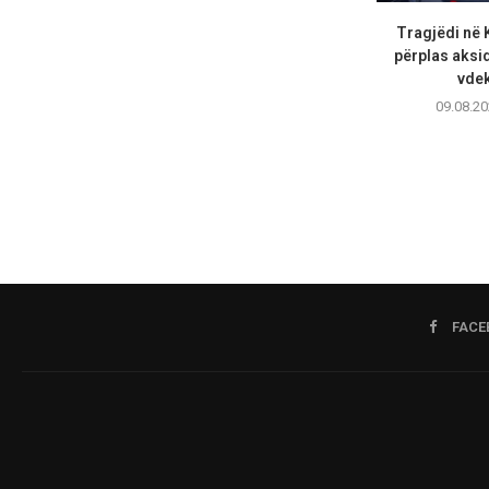
Tragjëdi në 
përplas aksid
vdek
09.08.20
FACE