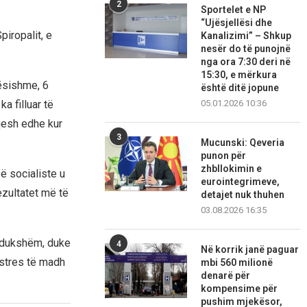
2
Sportelet e NP
“Ujësjellësi dhe
piropalit, e
Kanalizimi” – Shkup
nesër do të punojnë
nga ora 7:30 deri në
15:30, e mërkura
dësishme, 6
është ditë jopune
a filluar të
05.01.2026 10:36
qesh edhe kur
3
Mucunski: Qeveria
punon për
zhbllokimin e
ë socialiste u
eurointegrimeve,
ezultatet më të
detajet nuk thuhen
03.08.2026 16:35
r dukshëm, duke
4
Në korrik janë paguar
 stres të madh
mbi 560 milionë
denarë për
kompensime për
pushim mjekësor,