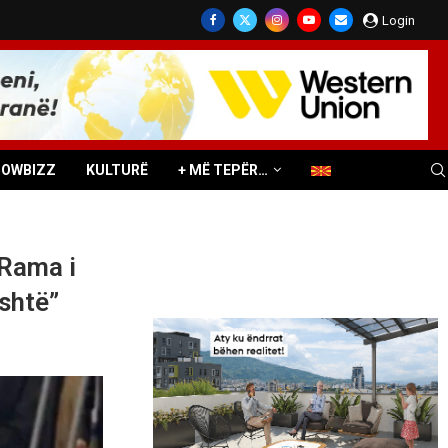
Login
HOWBIZZ
KULTURË
+ MË TEPËR…
 Rama i
ashtë”