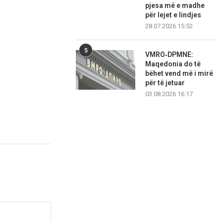
pjesa më e madhe
për lejet e lindjes
28.07.2026 15:52
5
VMRO‑DPMNE:
Maqedonia do të
bëhet vend më i mirë
për të jetuar
03.08.2026 16:17