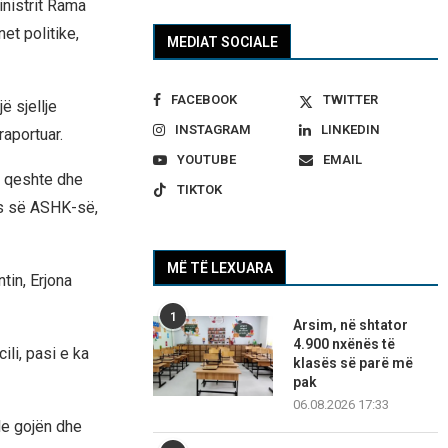
nistrit Rama
et politike,
MEDIAT SOCIALE
FACEBOOK
TWITTER
ë sjellje
INSTAGRAM
LINKEDIN
aportuar.
YOUTUBE
EMAIL
r qeshte dhe
TIKTOK
ës së ASHK-së,
MË TË LEXUARA
tin, Erjona
1
Arsim, në shtator
4.900 nxënës të
ili, pasi e ka
klasës së parë më
pak
06.08.2026 17:33
le gojën dhe