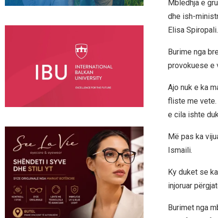
Mbledhja e gru
dhe ish-minist
Elisa Spiropali.
Burime nga bre
provokuese e v
Ajo nuk e ka m
fliste me vete
e cila ishte du
Më pas ka viju
Ismaili.
Ky duket se ka 
injoruar përgj
Burimet nga mb