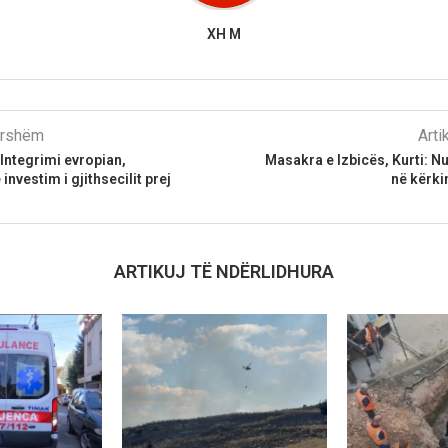
XH M
parshëm
Arti
 Integrimi evropian,
Masakra e Izbicës, Kurti: N
investim i gjithsecilit prej
në kërki
ARTIKUJ TË NDËRLIDHURA