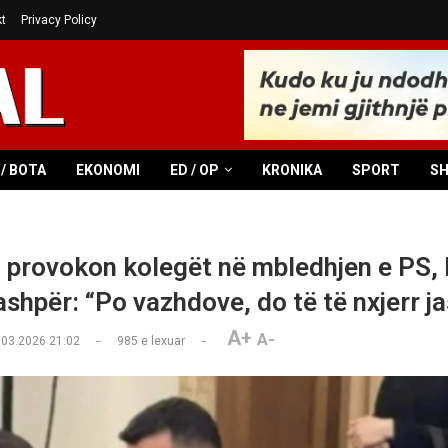
t
Privacy Policy
/ BOTA
EKONOMI
ED / OP
KRONIKA
SPORT
S
i provokon kolegët në mbledhjen e PS,
ashpër: “Po vazhdove, do të të nxjerr j
A+
A-
.03.2026 21:02
985
e lexuar