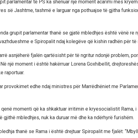
pit parlamentar të PS ka shënuar një moment acarimi mes kryemi
res së Jashtme, tashmë e larguar nga pothuajse të gjitha funksion
nda grupit parlamentar thanë se gjatë mbledhjes është vënë re nj
azhdueshme e Spiropalit ndaj kolegëve që kishin radhën për të r
arrë asnjëherë fjalën qartësisht për të ngritur ndonjë problem, po
. Në një moment i është hakërruar Lorena Goxhibellit, drejtoresh
ke raportuar.
ar provokimet edhe ndaj ministres për Marrëdhëniet me Parlamen
qenë momenti që ka shkaktuar irritimin e kryesocialistit Rama, i c
atë gjithë mbledhjes, nuk ka duruar më dhe ka ndërhyrë furishëm.
ledhja thanë se Rama i është drejtuar Spiropalit me fjalët: “Mbyl