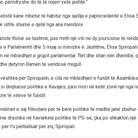
, përndryshe do të të nxjerr vetë jashtë.”
listë kanë mbetur të habitur nga sjellja e paprecedentë e Elisa S
 të ishte shumë e qetë nga ana mendore.
listë thonë se tashmë, pas rreth një viti në dy pozicione të rën
e e Parlamentit dhe 5 muaj si ministre e Jashtme, Elisa Spiropali k
ëm në mbledhjet e grupit parlamentar: flet dhe shan nën dhëmbë, 
n dhe detyron Ramën të vendosë rregull.
vështira për Spiropalin, e cila në mbledhjen e fundit të Asambles
si drejtuese politike e Kavajës, pasi mori në këtë zonë një nga r
e të viteve të fundit.
ndimet e saj fillestare për të bërë politikë të madhe janë zbehu
nie drastike në hierarkinë politike të PS-së, çka po shkakton një
për t’u përballuar për znj. Spiropali.