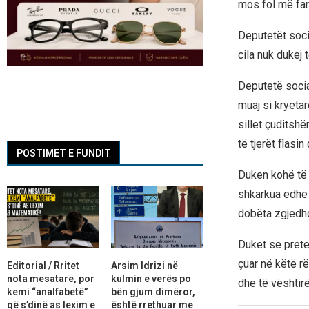
mos fol më fare
Deputetët socia
cila nuk dukej
Deputetë socia
muaj si kryetar
sillet çuditsh
të tjerët flasi
POSTIMET E FUNDIT
Duken kohë të 
shkarkua edhe 
dobëta zgjedhor
Duket se prete
çuar në këtë rë
Editorial / Rritet
Arsim Idrizi në
nota mesatare, por
kulmin e verës po
dhe të vështirë 
kemi “analfabetë”
bën gjum dimëror,
që s’dinë as lexim e
është rrethuar me