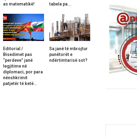
as matematikë!
tabela pa...
Editorial /
Sa janë të mbrojtur
Bisedimet pas
punëtorët e
“perdeve” janë
ndërtimtarisë sot?
legjitime në
diplomaci, por para
nënshkrimit
patjetër të ketë...