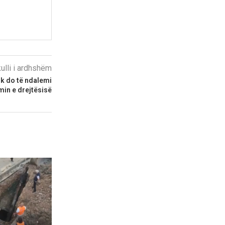
kulli i ardhshëm
uk do të ndalemi
min e drejtësisë