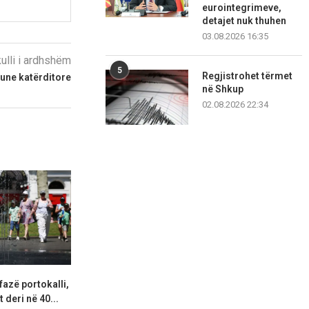
eurointegrimeve,
detajet nuk thuhen
03.08.2026 16:35
kulli i ardhshëm
5
Regjistrohet tërmet
une katërditore
në Shkup
02.08.2026 22:34
fazë portokalli,
Hapet një tjetër segment i
Lidhjet e lë
 deri në 40...
autostradës Elbasan–Qafë
ekstremit 