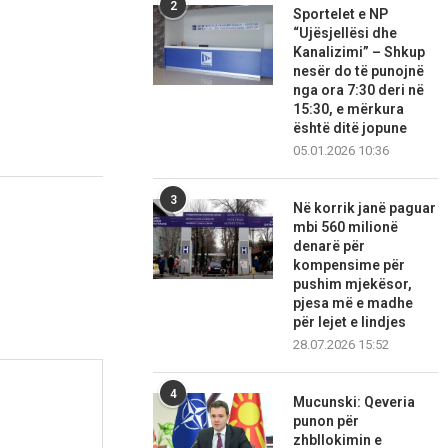
2
Sportelet e NP
“Ujësjellësi dhe
Kanalizimi” – Shkup
nesër do të punojnë
nga ora 7:30 deri në
15:30, e mërkura
është ditë jopune
05.01.2026 10:36
3
Në korrik janë paguar
mbi 560 milionë
denarë për
kompensime për
pushim mjekësor,
pjesa më e madhe
për lejet e lindjes
28.07.2026 15:52
4
Mucunski: Qeveria
punon për
zhbllokimin e