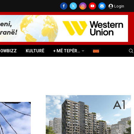
Login
HOWBIZZ
KULTURË
+ MË TEPËR…