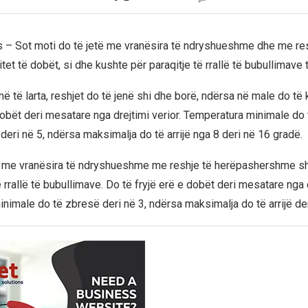
 – Sot moti do të jetë me vranësira të ndryshueshme dhe me res
tet të dobët, si dhe kushte për paraqitje të rrallë të bubullimave t
ë të larta, reshjet do të jenë shi dhe borë, ndërsa në male do të
dobët deri mesatare nga drejtimi verior. Temperatura minimale do 
1 deri në 5, ndërsa maksimalja do të arrijë nga 8 deri në 16 gradë.
 me vranësira të ndryshueshme me reshje të herëpashershme sh
ë rrallë të bubullimave. Do të fryjë erë e dobët deri mesatare nga d
nimale do të zbresë deri në 3, ndërsa maksimalja do të arrijë der