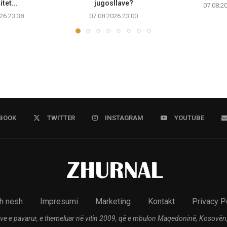
tet...
jugosllave?
07.08.2
26 23:38
07.08.2026 23:00
BOOK
TWITTER
INSTAGRAM
YOUTUBE
h nesh
Impresumi
Marketing
Kontakt
Privacy P
ve e pavarur, e themeluar në vitin 2009, që e mbulon Maqedoninë, Kosovën,