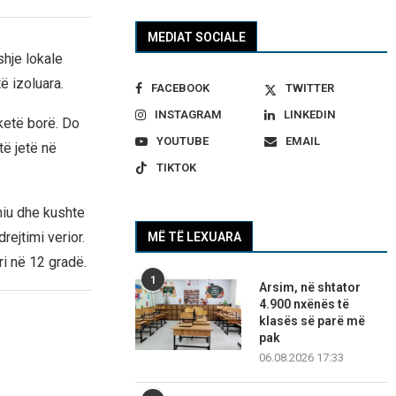
MEDIAT SOCIALE
hje lokale
ë izoluara.
FACEBOOK
TWITTER
INSTAGRAM
LINKEDIN
 ketë borë. Do
YOUTUBE
EMAIL
të jetë në
TIKTOK
iu dhe kushte
rejtimi verior.
MË TË LEXUARA
i në 12 gradë.
1
Arsim, në shtator
4.900 nxënës të
klasës së parë më
pak
06.08.2026 17:33