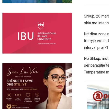
Shkup, 28 mars
shiu me intensi
Në disa zona m
të fryjë erë e 
interval prej -
Në Shkup, mot
për paraqitje t
Temperatura mi