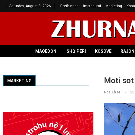
Saturday, August 8, 2026
Rreth nesh
Impresumi
Marketing
Kont
MAQEDONI
SHQIPËRI
KOSOVË
RAJON 
Moti sot
MARKETING
Nga
Xh M
28