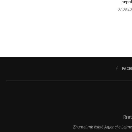
hepati
07.08.20
FACE
Rret
Zhurnal.mk është Agjenci e Lajme