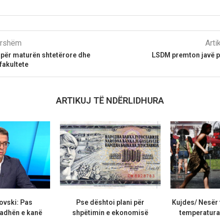
parshëm
Arti
a për maturën shtetërore dhe
LSDM premton javë p
fakultete
ARTIKUJ TË NDËRLIDHURA
ovski: Pas
Pse dështoi plani për
Kujdes/ Nesër 
adhën e kanë
shpëtimin e ekonomisë
temperaturat