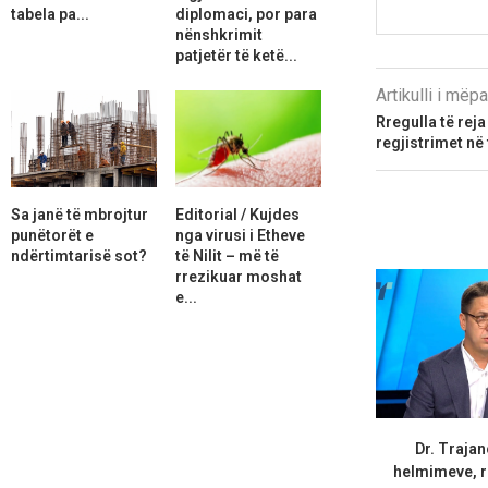
tabela pa...
diplomaci, por para
nënshkrimit
patjetër të ketë...
Artikulli i më
Rregulla të rej
regjistrimet në 
Sa janë të mbrojtur
Editorial / Kujdes
punëtorët e
nga virusi i Etheve
ndërtimtarisë sot?
të Nilit – më të
rrezikuar moshat
e...
Dr. Trajan
helmimeve, r