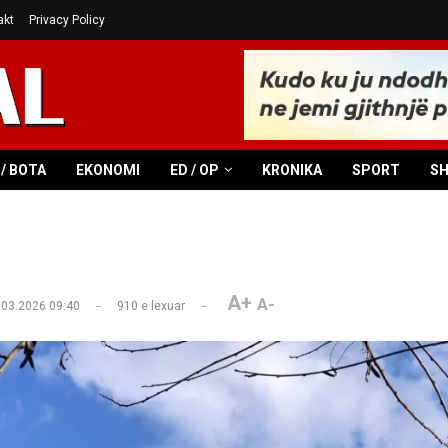
akt
Privacy Policy
/ BOTA
EKONOMI
ED / OP
KRONIKA
SPORT
S
A+
A-
.03.2026 09:40
910
e lexuar