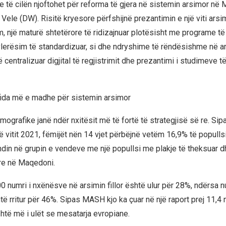
 të cilën njoftohet për reforma të gjera në sistemin arsimor në
Vele (DW). Risitë kryesore përfshijnë prezantimin e një viti arsi
, një maturë shtetërore të ridizajnuar plotësisht me programe të 
lerësim të standardizuar, si dhe ndryshime të rëndësishme në ars
ë centralizuar digjital të regjistrimit dhe prezantimi i studimeve t
fida më e madhe për sistemin arsimor
grafike janë ndër nxitësit më të fortë të strategjisë së re. Sipa
ë vitit 2021, fëmijët nën 14 vjet përbëjnë vetëm 16,9% të populls
din në grupin e vendeve me një popullsi me plakje të theksuar dh
re në Маqedoni.
0 numri i nxënësve në arsimin fillor është ulur për 28%, ndërsa n
 rritur për 46%. Sipas MASH kjo ka çuar në një raport prej 11,4
të më i ulët se mesatarja evropiane.