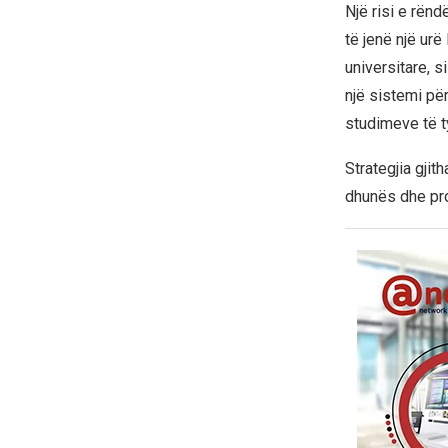
Një risi e rënd
të jenë një ur
universitare, s
një sistemi për
studimeve të t
Strategjia gji
dhunës dhe pro