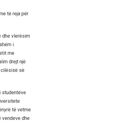
me të reja për
ë dhe vlerësim
eshëm i
netit me
lim drejt një
 cilësisë së
 i studentëve
iversitete
ënyrë të vetme
 të vendeve dhe