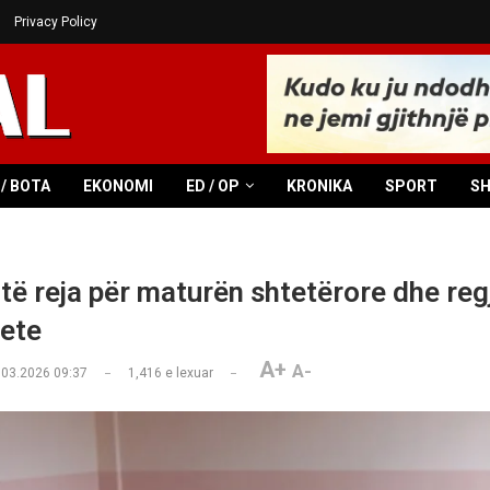
Privacy Policy
/ BOTA
EKONOMI
ED / OP
KRONIKA
SPORT
S
 të reja për maturën shtetërore dhe reg
tete
A+
A-
.03.2026 09:37
1,416
e lexuar