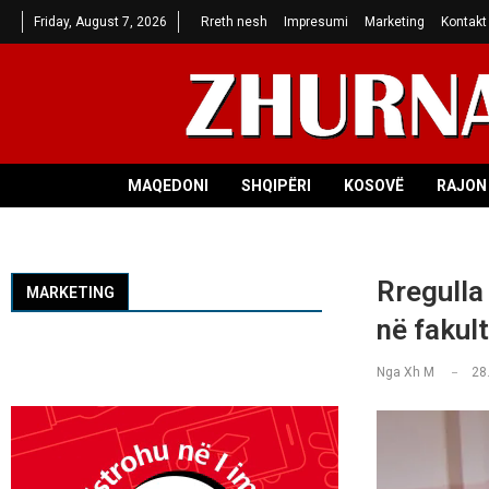
Friday, August 7, 2026
Rreth nesh
Impresumi
Marketing
Kontakt
MAQEDONI
SHQIPËRI
KOSOVË
RAJON 
Rregulla
MARKETING
në fakul
Nga
Xh M
28