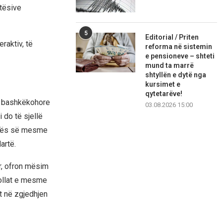
ftësive
5
Editorial / Priten
raktiv, të
reforma në sistemin
e pensioneve – shteti
mund ta marrë
shtyllën e dytë nga
kursimet e
qytetarëve!
at bashkëkohore
03.08.2026 15:00
 do të sjellë
ollës së mesme
artë.
r, ofron mësim
ollat ​​e mesme
it në zgjedhjen