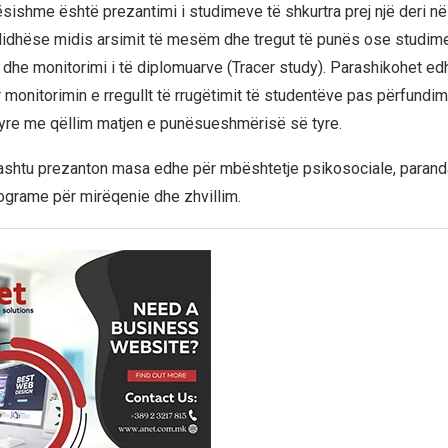
ësishme është prezantimi i studimeve të shkurtra prej një deri në
ë lidhëse midis arsimit të mesëm dhe tregut të punës ose studim
i dhe monitorimi i të diplomuarve (Tracer study). Parashikohet ed
 monitorimin e rregullt të rrugëtimit të studentëve pas përfundimi
yre me qëllim matjen e punësueshmërisë së tyre.
thashtu prezanton masa edhe për mbështetje psikosociale, parand
grame për mirëqenie dhe zhvillim.