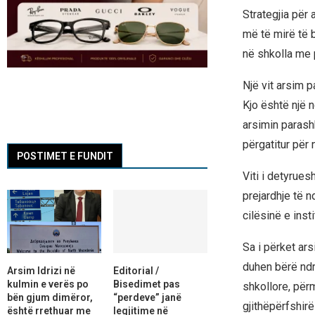
Strategjia për
më të mirë të 
në shkolla me p
Një vit arsim 
Kjo është një 
arsimin parash
përgatitur për 
POSTIMET E FUNDIT
Viti i detyrue
prejardhje të n
cilësinë e ins
Sa i përket ars
duhen bërë ndr
Arsim Idrizi në
Editorial /
kulmin e verës po
Bisedimet pas
shkollore, përm
bën gjum dimëror,
“perdeve” janë
gjithëpërfshirë
është rrethuar me
legjitime në