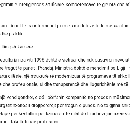
grimin e inteligjencës artificiale, kompetencave të gjelbra dhe a
ore duhet të transformohet përmes modeleve të të mësuarit inte
 dhe praktik.
llim për karrierë
gullorja nga viti 1996 është e vjetruar dhe nuk pasqyron nevoj
 tregut të punës. Prandaj, Ministria është e mendimit se Ligji i ri
arta cilësie, një strukturë të modernizuar të programeve të shk
e dhe profesionale, si dhe transparencë dhe llogaridhënie më të l
 një vend qendror, e që i përfshin kompanitë në procesin mësimo
ërgatit nxënësit drejtpërdrejt për tregun e punës. Në të gjitha shk
ekipe për këshillim për karrierën, të cilat do t’i udhëzojnë nxënës
simor, fakulteti ose profesioni.