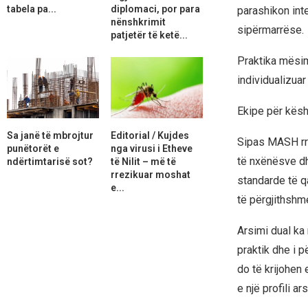
tabela pa...
diplomaci, por para
parashikon inte
nënshkrimit
sipërmarrëse.
patjetër të ketë...
Praktika mësim
individualizuar
Ekipe për këshi
Sa janë të mbrojtur
Editorial / Kujdes
Sipas MASH rre
punëtorët e
nga virusi i Etheve
të nxënësve dhe
ndërtimtarisë sot?
të Nilit – më të
rrezikuar moshat
standarde të q
e...
të përgjithshm
Arsimi dual ka
praktik dhe i p
do të krijohen 
e një profili ar