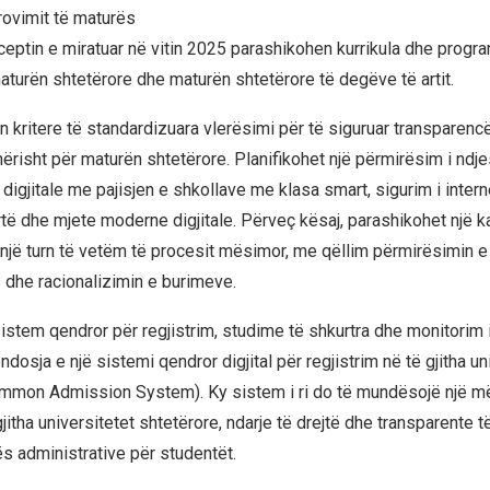
provimit të maturës
eptin e miratuar në vitin 2025 parashikohen kurrikula dhe progra
aturën shtetërore dhe maturën shtetërore të degëve të artit.
 kritere të standardizuara vlerësimi për të siguruar transparenc
nërisht për maturën shtetërore. Planifikohet një përmirësim i ndj
 digjitale me pajisjen e shkollave ​​me klasa smart, sigurim i inter
rtë dhe mjete moderne digjitale. Përveç kësaj, parashikohet një ka
një turn të vetëm të procesit mësimor, me qëllim përmirësimin e
dhe racionalizimin e burimeve.
 sistem qendror për regjistrim, studime të shkurtra dhe monitorim
ndosja e një sistemi qendror digjital për regjistrim në të gjitha un
ommon Admission System). Ky sistem i ri do të mundësojë një m
gjitha universitetet shtetërore, ndarje të drejtë dhe transparente
rës administrative për studentët.