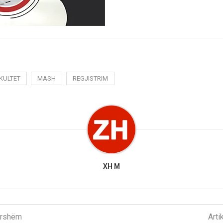
KULTET
MASH
REGJISTRIM
XH M
parshëm
Arti