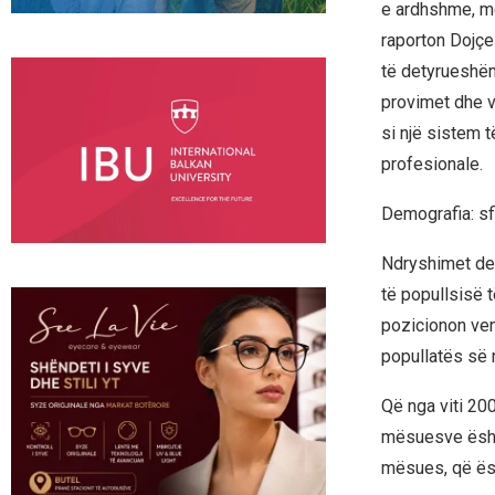
e ardhshme, me
raporton Dojçe 
të detyrueshëm
provimet dhe v
si një sistem t
profesionale.
Demografia: s
Ndryshimet demo
të popullsisë t
pozicionon ven
popullatës së 
Që nga viti 200
mësuesve është
mësues, që ësh