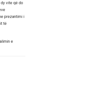
 dy vite që do
eve
he prezantimi i
t të
alimin e