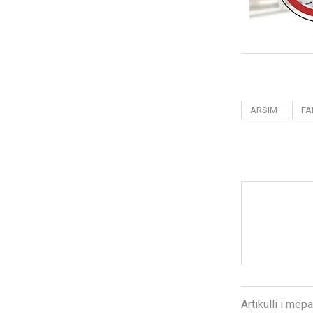
ARSIM
FA
Artikulli i më