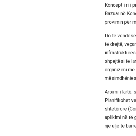
Koncept i ri i 
Bazuar në Konc
provimin për m
Do të vendosen
të drejtë, veça
infrastrukturës
shpejtësi të la
organizimi me 
mësimdhënies 
Arsimi i lartë:
Planifikohet ve
shtetërore (C
aplikimi në të 
një ulje të bar