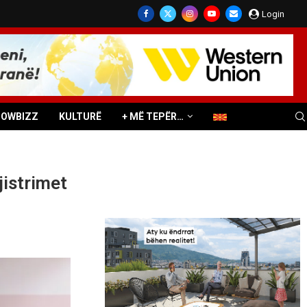
Login
HOWBIZZ
KULTURË
+ MË TEPËR…
jistrimet