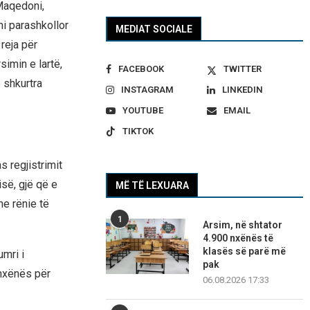
 Maqedoni,
mi parashkollor
MEDIAT SOCIALE
reja për
imin e lartë,
FACEBOOK
TWITTER
ë shkurtra
INSTAGRAM
LINKEDIN
YOUTUBE
EMAIL
TIKTOK
s regjistrimit
isë, gjë që e
MË TË LEXUARA
e rënie të
1
Arsim, në shtator
4.900 nxënës të
klasës së parë më
umri i
pak
 nxënës për
06.08.2026 17:33