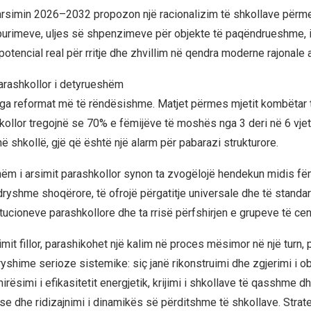
 arsimin 2026–2032 propozon një racionalizim të shkollave përme
burimeve, uljes së shpenzimeve për objekte të paqëndrueshme,
otencial real për rritje dhe zhvillim në qendra moderne rajonale 
parashkollor i detyrueshëm
nga reformat më të rëndësishme. Matjet përmes mjetit kombëtar t
kollor tregojnë se 70% e fëmijëve të moshës nga 3 deri në 6 vjet
në shkollë, gjë që është një alarm për pabarazi strukturore.
shëm i arsimit parashkollor synon ta zvogëlojë hendekun midis fë
dryshme shoqërore, të ofrojë përgatitje universale dhe të standard
titucioneve parashkollore dhe ta rrisë përfshirjen e grupeve të c
imit fillor, parashikohet një kalim në proces mësimor në një turn, p
yshime serioze sistemike: siç janë rikonstruimi dhe zgjerimi i o
irësimi i efikasitetit energjetik, krijimi i shkollave të qasshme d
se dhe ridizajnimi i dinamikës së përditshme të shkollave. Strate