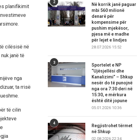
2
Në korrik janë paguar
s planifikimit
mbi 560 milionë
 investimeve
denarë për
kompensime për
arsimore.
pushim mjekësor,
pjesa më e madhe
për lejet e lindjes
ë cilësisë në
28.07.2026 15:52
 nuk janë të
3
Sportelet e NP
“Ujësjellësi dhe
Kanalizimi” – Shkup
mijëve nga
nesër do të punojnë
izuar, ta rrisë
nga ora 7:30 deri në
15:30, e mërkura
enueshme.
është ditë jopune
05.01.2026 10:36
ër të cilin
bjekteve
4
Regjistrohet tërmet
he
në Shkup
gjia
02.08.2026 22:34