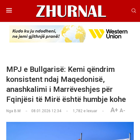
MPJ e Bullgarisë: Kemi qëndrim
konsistent ndaj Maqedonisë,
anashkalimi i Marrëveshjes për
Fqinjësi të Mirë është humbje kohe
A+
A-
Nga
B.M
08.01.2026 12:34
1,782
e lexuar