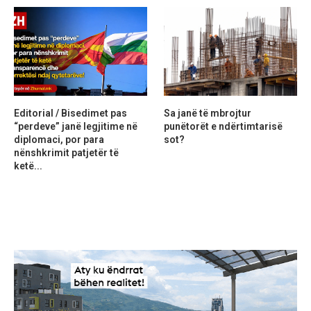
Editorial / Bisedimet pas
Sa janë të mbrojtur
“perdeve” janë legjitime në
punëtorët e ndërtimtarisë
diplomaci, por para
sot?
nënshkrimit patjetër të
ketë...