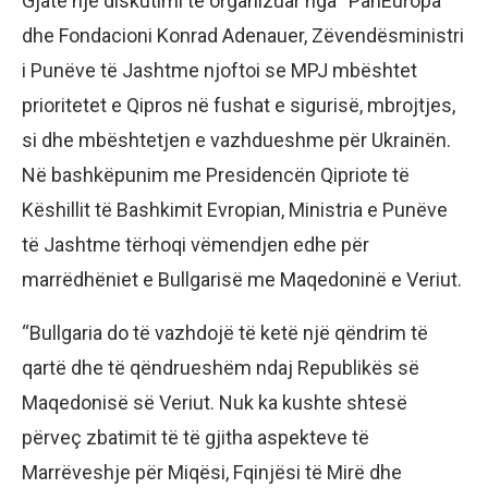
Gjatë një diskutimi të organizuar nga “PanEuropa”
dhe Fondacioni Konrad Adenauer, Zëvendësministri
i Punëve të Jashtme njoftoi se MPJ mbështet
prioritetet e Qipros në fushat e sigurisë, mbrojtjes,
si dhe mbështetjen e vazhdueshme për Ukrainën.
Në bashkëpunim me Presidencën Qipriote të
Këshillit të Bashkimit Evropian, Ministria e Punëve
të Jashtme tërhoqi vëmendjen edhe për
marrëdhëniet e Bullgarisë me Maqedoninë e Veriut.
“Bullgaria do të vazhdojë të ketë një qëndrim të
qartë dhe të qëndrueshëm ndaj Republikës së
Maqedonisë së Veriut. Nuk ka kushte shtesë
përveç zbatimit të të gjitha aspekteve të
Marrëveshje për Miqësi, Fqinjësi të Mirë dhe