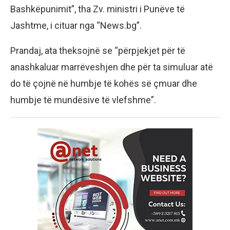
Bashkëpunimit”, tha Zv. ministri i Punëve të
Jashtme, i cituar nga “News.bg”.
Prandaj, ata theksojnë se “përpjekjet për të
anashkaluar marrëveshjen dhe për ta simuluar atë
do të çojnë në humbje të kohës së çmuar dhe
humbje të mundësive të vlefshme”.