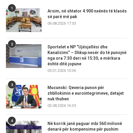
1
Arsim, në shtator 4.900 nxënës të klasës
së parë më pak
06.08.2026 17:33
2
Sportelet e NP “Ujësjellësi dhe
Kanalizimi” – Shkup nesër do të punojnë
nga ora 7:30 deri në 15:30, e mërkura
është ditë jopune
05.01.2026 10:36
3
Mucunski: Qeveria punon për
zhbllokimin e eurointegrimeve, detajet
nuk thuhen
03.08.2026 16:35
4
Në korrik janë paguar mbi 560 milionë
denarë për kompensime për pushim