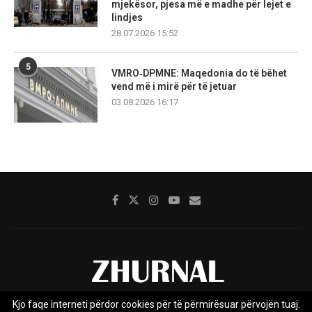
mjekësor, pjesa më e madhe për lejet e
lindjes
28.07.2026 15:52
5
VMRO‑DPMNE: Maqedonia do të bëhet
vend më i mirë për të jetuar
03.08.2026 16:17
Kjo faqe interneti përdor cookies për të përmirësuar përvojën tuaj.