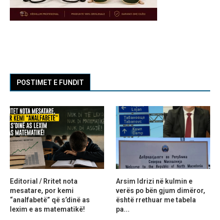
POSTIMET E FUNDIT
Editorial / Rritet nota
Arsim Idrizi në kulmin e
mesatare, por kemi
verës po bën gjum dimëror,
“analfabetë” që s’dinë as
është rrethuar me tabela
lexim e as matematikë!
pa...