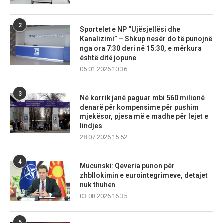
2
Sportelet e NP “Ujësjellësi dhe
Kanalizimi” – Shkup nesër do të punojnë
nga ora 7:30 deri në 15:30, e mërkura
është ditë jopune
05.01.2026 10:36
3
Në korrik janë paguar mbi 560 milionë
denarë për kompensime për pushim
mjekësor, pjesa më e madhe për lejet e
lindjes
28.07.2026 15:52
4
Mucunski: Qeveria punon për
zhbllokimin e eurointegrimeve, detajet
nuk thuhen
03.08.2026 16:35
5