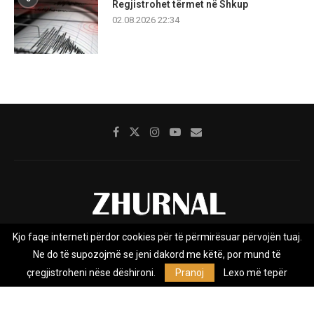
Regjistrohet tërmet në Shkup
02.08.2026 22:34
Kjo faqe interneti përdor cookies për të përmirësuar përvojën tuaj.
Rreth nesh
Impresumi
Marketing
Kontakt
Ne do të supozojmë se jeni dakord me këtë, por mund të
Privacy Policy
çregjistroheni nëse dëshironi.
Pranoj
Lexo më tepër
Zhurnal.mk është Agjenci e Lajmeve e pavarur, e themeluar në vitin
2009, që e mbulon Maqedoninë, Kosovën, Shqipërinë edhe lajmet