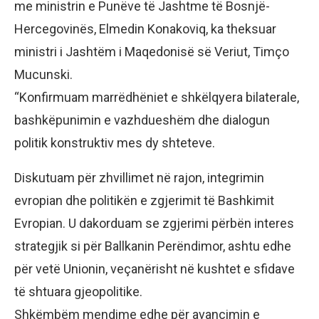
me ministrin e Punëve të Jashtme të Bosnjë-
Hercegovinës, Elmedin Konakoviq, ka theksuar
ministri i Jashtëm i Maqedonisë së Veriut, Timço
Mucunski.
“Konfirmuam marrëdhëniet e shkëlqyera bilaterale,
bashkëpunimin e vazhdueshëm dhe dialogun
politik konstruktiv mes dy shteteve.
Diskutuam për zhvillimet në rajon, integrimin
evropian dhe politikën e zgjerimit të Bashkimit
Evropian. U dakorduam se zgjerimi përbën interes
strategjik si për Ballkanin Perëndimor, ashtu edhe
për vetë Unionin, veçanërisht në kushtet e sfidave
të shtuara gjeopolitike.
Shkëmbëm mendime edhe për avancimin e