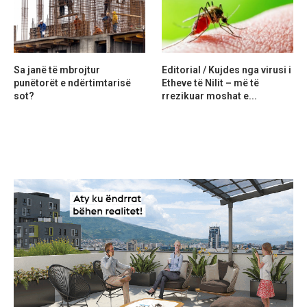
Sa janë të mbrojtur
Editorial / Kujdes nga virusi i
punëtorët e ndërtimtarisë
Etheve të Nilit – më të
sot?
rrezikuar moshat e...