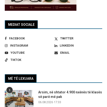
MEDIAT SOCIALE
FACEBOOK
TWITTER
INSTAGRAM
LINKEDIN
YOUTUBE
EMAIL
TIKTOK
MË TË LEXUARA
1
Arsim, në shtator 4.900 nxënës të klasës
së parë më pak
06.08.2026 17:33