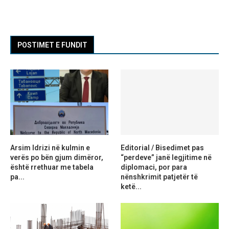
POSTIMET E FUNDIT
Arsim Idrizi në kulmin e
Editorial / Bisedimet pas
verës po bën gjum dimëror,
“perdeve” janë legjitime në
është rrethuar me tabela
diplomaci, por para
pa...
nënshkrimit patjetër të
ketë...