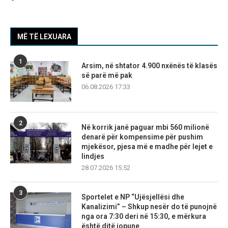
MË TË LEXUARA
1
Arsim, në shtator 4.900 nxënës të klasës
së parë më pak
06.08.2026 17:33
2
Në korrik janë paguar mbi 560 milionë
denarë për kompensime për pushim
mjekësor, pjesa më e madhe për lejet e
lindjes
28.07.2026 15:52
3
Sportelet e NP “Ujësjellësi dhe
Kanalizimi” – Shkup nesër do të punojnë
nga ora 7:30 deri në 15:30, e mërkura
është ditë jopune