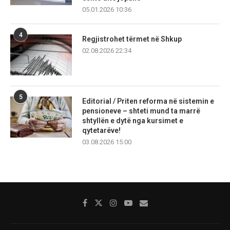
05.01.2026 10:36
4
Regjistrohet tërmet në Shkup
02.08.2026 22:34
5
Editorial / Priten reforma në sistemin e
pensioneve – shteti mund ta marrë
shtyllën e dytë nga kursimet e
qytetarëve!
03.08.2026 15:00