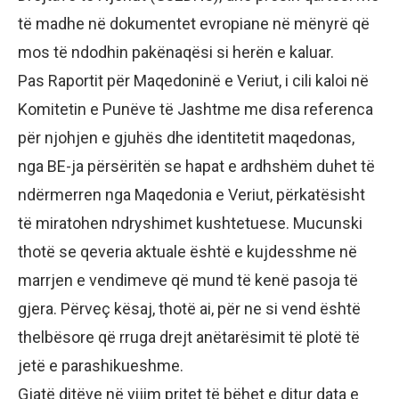
të madhe në dokumentet evropiane në mënyrë që
mos të ndodhin pakënaqësi si herën e kaluar.
Pas Raportit për Maqedoninë e Veriut, i cili kaloi në
Komitetin e Punëve të Jashtme me disa referenca
për njohjen e gjuhës dhe identitetit maqedonas,
nga BE-ja përsëritën se hapat e ardhshëm duhet të
ndërmerren nga Maqedonia e Veriut, përkatësisht
të miratohen ndryshimet kushtetuese. Mucunski
thotë se qeveria aktuale është e kujdesshme në
marrjen e vendimeve që mund të kenë pasoja të
gjera. Përveç kësaj, thotë ai, për ne si vend është
thelbësore që rruga drejt anëtarësimit të plotë të
jetë e parashikueshme.
Gjatë ditëve në vijim pritet të bëhet e ditur data e