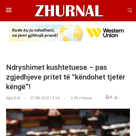
Ndryshimet kushtetuese – pas
zgjedhjeve pritet të “këndohet tjetër
këngë”!
A+
A-
Nga
B.M
07.08.2025 13:54
2.9K
e lexuar