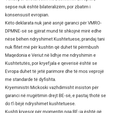
sepse nuk është bilateralizëm, por zbatim i
konsensusit evropian.
Këto deklarata nuk janë asnjë garanci për VMRO-
DPMNE-së se gjërat mund të shkojnë mirë edhe
nëse bëhen ndryshimet Kushtetuese, prandaj tani
nuk flitet më për kushtin që duhet të përmbush
Maqedonia e Veriut në lidhje me ndryshimin e
Kushtetutës, por kryefjala e qeverisë është se
Evropa duhet të jetë parimore dhe të mos veprojë
me standarde të dyfishta.
Kryeministri Mickoski vazhdimisht insiston për
garanci në rrugëtimin drejt BE-së, e pastaj thotë se
do t’i bëjë ndryshimet kushtetuese.
Kushti kryesor për momentin nga BE-ja është që