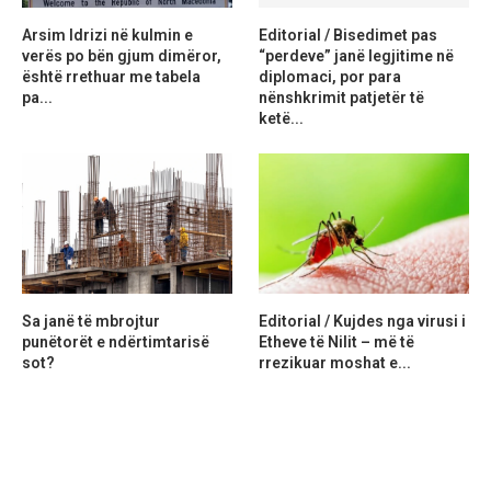
Arsim Idrizi në kulmin e
Editorial / Bisedimet pas
verës po bën gjum dimëror,
“perdeve” janë legjitime në
është rrethuar me tabela
diplomaci, por para
pa...
nënshkrimit patjetër të
ketë...
Sa janë të mbrojtur
Editorial / Kujdes nga virusi i
punëtorët e ndërtimtarisë
Etheve të Nilit – më të
sot?
rrezikuar moshat e...