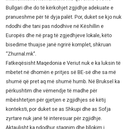
Bullgari dhe do të kërkohjet zgjidhje adekuate e
pranueshme për të dyja palët. Por, duket se kjo nuk
ndodhi dhe tani pas ndodhive në Këshillin e
Europës dhe në prag të zgjedhjeve lokale, këto
bisedime thuajse janë ngrirë komplet, shkruan
“Zhurnal.mk”.
Fatkeqësisht Maqedonia e Veriut nuk e ka luksin të
mbetet në dhomën e pritjes së BE-së dhe sa më
shumë që pret aq më shumë humb. Në Bruksel ka
përkushtim dhe vëmendje të madhe për
mbështetjen për gjetjen e zgjidhjes së këtij
konteksti, por duket se as Shkupi dhe as Sofja
zyrtare nuk janë të interesuar për zgjidhje.
Aktaulisht ka ndodhur stagnim dhe bllokim i