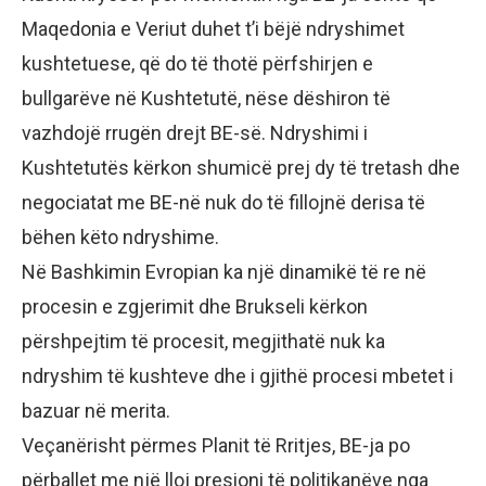
Maqedonia e Veriut duhet t’i bëjë ndryshimet
kushtetuese, që do të thotë përfshirjen e
bullgarëve në Kushtetutë, nëse dëshiron të
vazhdojë rrugën drejt BE-së. Ndryshimi i
Kushtetutës kërkon shumicë prej dy të tretash dhe
negociatat me BE-në nuk do të fillojnë derisa të
bëhen këto ndryshime.
Në Bashkimin Evropian ka një dinamikë të re në
procesin e zgjerimit dhe Brukseli kërkon
përshpejtim të procesit, megjithatë nuk ka
ndryshim të kushteve dhe i gjithë procesi mbetet i
bazuar në merita.
Veçanërisht përmes Planit të Rritjes, BE-ja po
përballet me një lloj presioni të politikanëve nga