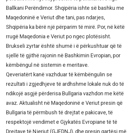
Ballkani Perëndimor. Shqipëria ishte së bashku me
Maqedoninë e Veriut dhe tani, pas ndarjes,
Shqipëria ka bërë një përparim të mirë. Por, në këtë
rrugë Maqedonia e Veriut po ngec plotësisht.
Brukseli zyrtar është shumë i ë përkushtuar që të
sjellë të gjithë rajonin në Bashkimin Evropian, por
këmbëngul në sistemin e meritave.
Qeveriatërt kanë vazhduar të këmbëngulin se
rezultati i zgjedhjeve të ardhshme lokale nuk do të
ndikojë asgjë përderisa Bullgaria vazhdon me këtë
avaz. Aktualisht në Maqedoninë e Veriut presin që
Bullgaria të përmbush të drejtat e pakicave, të
respektojë vendimet e Gjykatës Evropiane të të
Drejtave të Njeriut (GJEDNJ), dhe presin qartësi më