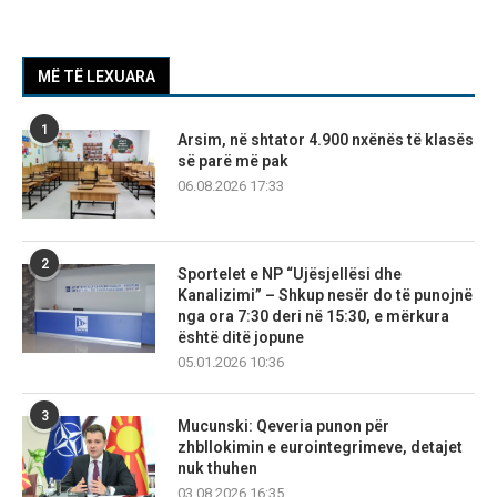
MË TË LEXUARA
1
Arsim, në shtator 4.900 nxënës të klasës
së parë më pak
06.08.2026 17:33
2
Sportelet e NP “Ujësjellësi dhe
Kanalizimi” – Shkup nesër do të punojnë
nga ora 7:30 deri në 15:30, e mërkura
është ditë jopune
05.01.2026 10:36
3
Mucunski: Qeveria punon për
zhbllokimin e eurointegrimeve, detajet
nuk thuhen
03.08.2026 16:35