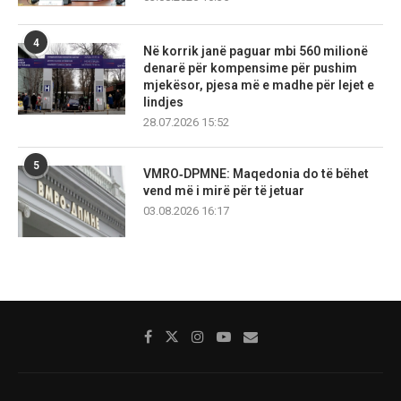
4
Në korrik janë paguar mbi 560 milionë
denarë për kompensime për pushim
mjekësor, pjesa më e madhe për lejet e
lindjes
28.07.2026 15:52
5
VMRO‑DPMNE: Maqedonia do të bëhet
vend më i mirë për të jetuar
03.08.2026 16:17