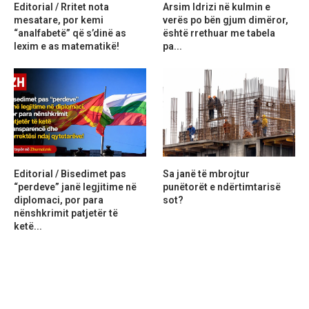
Editorial / Rritet nota
Arsim Idrizi në kulmin e
mesatare, por kemi
verës po bën gjum dimëror,
“analfabetë” që s’dinë as
është rrethuar me tabela
lexim e as matematikë!
pa...
Editorial / Bisedimet pas
Sa janë të mbrojtur
“perdeve” janë legjitime në
punëtorët e ndërtimtarisë
diplomaci, por para
sot?
nënshkrimit patjetër të
ketë...