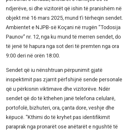
ndjerëve, si dhe vizitorët që ishin të pranishëm në
objekt më 16 mars 2025, mund t’i tërheqin sendet.
Ambientet e NJPB-së Koçani në rrugën “Todosija
Paunov” nr. 12, nga ku mund të merren sendet, do
të jenë të hapura nga sot deri të premten nga ora
9:00 deri në orën 18:00.
Sendet që iu nënshtruan përpunimit gjatë
inspektimit pas zjarrit përfshijnë sende personale
që u përkisnin viktimave dhe vizitorëve. Ndër
sendet që do të kthehen janë telefona celularë,
portofolë, bizhuteri, ora, çanta dore, veshje dhe
këpucë. “Kthimi do të kryhet pas identifikimit
paraprak nga pronarët ose anëtarët e ngushtë të