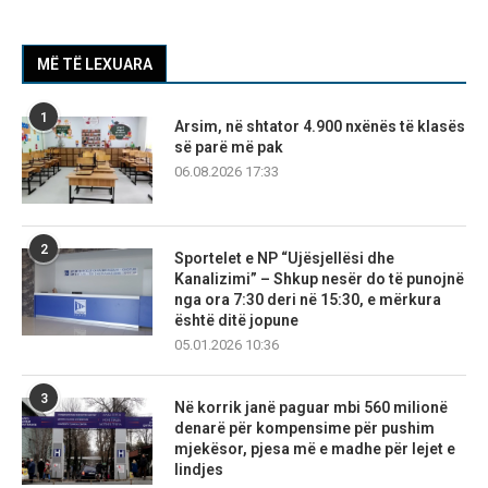
MË TË LEXUARA
1
Arsim, në shtator 4.900 nxënës të klasës
së parë më pak
06.08.2026 17:33
2
Sportelet e NP “Ujësjellësi dhe
Kanalizimi” – Shkup nesër do të punojnë
nga ora 7:30 deri në 15:30, e mërkura
është ditë jopune
05.01.2026 10:36
3
Në korrik janë paguar mbi 560 milionë
denarë për kompensime për pushim
mjekësor, pjesa më e madhe për lejet e
lindjes