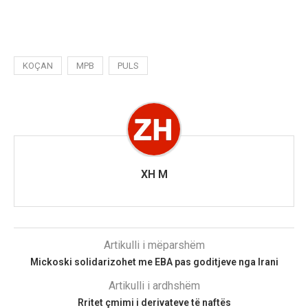
KOÇAN
MPB
PULS
XH M
Artikulli i mëparshëm
Mickoski solidarizohet me EBA pas goditjeve nga Irani
Artikulli i ardhshëm
Rritet çmimi i derivateve të naftës