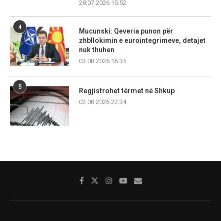
28.07.2026 15:52
4
Mucunski: Qeveria punon për
zhbllokimin e eurointegrimeve, detajet
nuk thuhen
03.08.2026 16:35
5
Regjistrohet tërmet në Shkup
02.08.2026 22:34