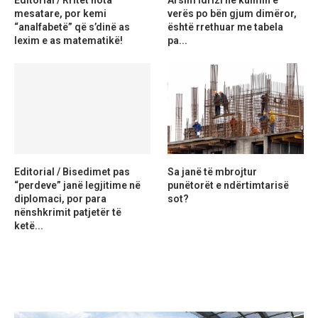
Editorial / Rritet nota
Arsim Idrizi në kulmin e
mesatare, por kemi
verës po bën gjum dimëror,
“analfabetë” që s’dinë as
është rrethuar me tabela
lexim e as matematikë!
pa...
Editorial / Bisedimet pas
Sa janë të mbrojtur
“perdeve” janë legjitime në
punëtorët e ndërtimtarisë
diplomaci, por para
sot?
nënshkrimit patjetër të
ketë...