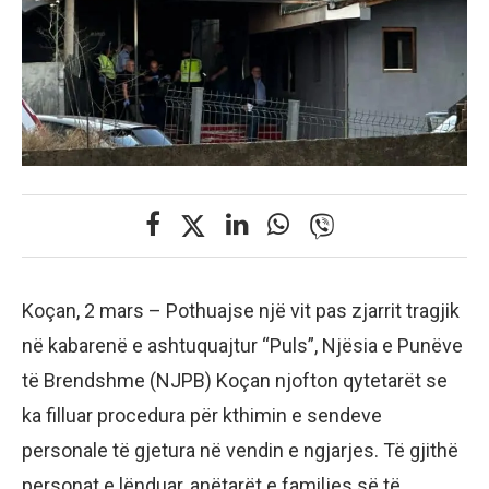
Koçan, 2 mars – Pothuajse një vit pas zjarrit tragjik
në kabarenë e ashtuquajtur “Puls”, Njësia e Punëve
të Brendshme (NJPB) Koçan njofton qytetarët se
ka filluar procedura për kthimin e sendeve
personale të gjetura në vendin e ngjarjes. Të gjithë
personat e lënduar, anëtarët e familjes së të