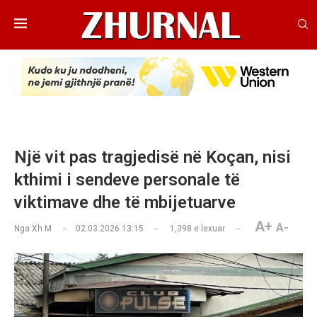
Një vit pas tragjedisë në Koçan, nisi
kthimi i sendeve personale të
viktimave dhe të mbijetuarve
A+
A-
Nga
Xh M
02.03.2026 13:15
1,398
e lexuar