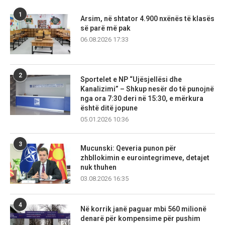
1
Arsim, në shtator 4.900 nxënës të klasës
së parë më pak
06.08.2026 17:33
2
Sportelet e NP “Ujësjellësi dhe
Kanalizimi” – Shkup nesër do të punojnë
nga ora 7:30 deri në 15:30, e mërkura
është ditë jopune
05.01.2026 10:36
3
Mucunski: Qeveria punon për
zhbllokimin e eurointegrimeve, detajet
nuk thuhen
03.08.2026 16:35
4
Në korrik janë paguar mbi 560 milionë
denarë për kompensime për pushim