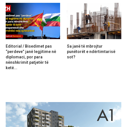
Editorial / Bisedimet pas
Sa janë të mbrojtur
“perdeve” janë legjitime në
punëtorët e ndërtimtarisë
diplomaci, por para
sot?
nënshkrimit patjetër të
ketë...