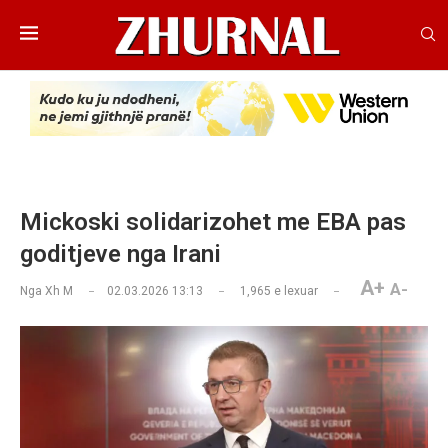
Mickoski solidarizohet me EBA pas
goditjeve nga Irani
A+
A-
Nga
Xh M
02.03.2026 13:13
1,965
e lexuar