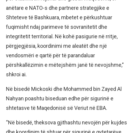
anëtare e NATO-s dhe partnere strategjike e
Shteteve të Bashkuara, mbetet e përkushtuar
fuqimisht ndaj parimeve të sovranitetit dhe
integritetit territorial. Në kohë pasigurie në rritje,
përgjegjësia, koordinimi me aleatët dhe një
vendosmëri e qartë për të parandaluar
përshkallëzimin e mëtejshëm janë të nevojshme,”
shkroi ai.
Në bisedë Mickoski dhe Mohammed bin Zayed Al
Nahyan poashtu biseduan edhe për sigurinë e
shtetasve të Maqedonisë së Veriut në EBA.
“Në bisedë, theksova gjithashtu nevojën për kujdes
dhe koordinim të shtuar për sigurinë e qytetarëve