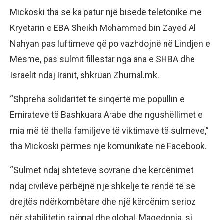
Mickoski tha se ka patur një bisedë teletonike me
Kryetarin e EBA Sheikh Mohammed bin Zayed Al
Nahyan pas luftimeve që po vazhdojnë në Lindjen e
Mesme, pas sulmit fillestar nga ana e SHBA dhe
Israelit ndaj Iranit, shkruan Zhurnal.mk.
“Shpreha solidaritet të sinqertë me popullin e
Emirateve të Bashkuara Arabe dhe ngushëllimet e
mia më të thella familjeve të viktimave të sulmeve,”
tha Mickoski përmes nje komunikate në Facebook.
“Sulmet ndaj shteteve sovrane dhe kërcënimet
ndaj civilëve përbëjnë një shkelje të rëndë të së
drejtës ndërkombëtare dhe një kërcënim serioz
për stabilitetin rajonal dhe global. Maqedonia, si