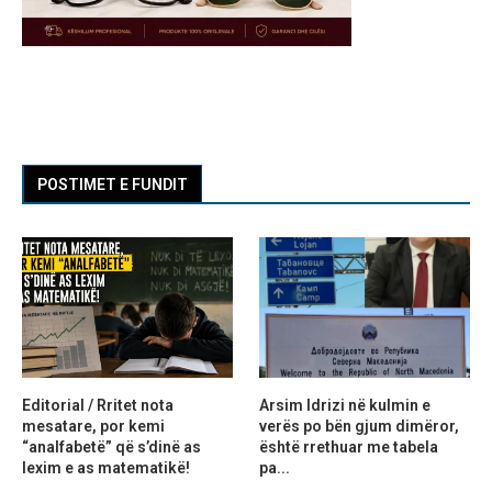
POSTIMET E FUNDIT
Editorial / Rritet nota
Arsim Idrizi në kulmin e
mesatare, por kemi
verës po bën gjum dimëror,
“analfabetë” që s’dinë as
është rrethuar me tabela
lexim e as matematikë!
pa...