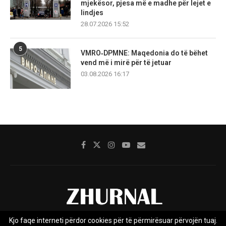
mjekësor, pjesa më e madhe për lejet e
lindjes
28.07.2026 15:52
5
VMRO‑DPMNE: Maqedonia do të bëhet
vend më i mirë për të jetuar
03.08.2026 16:17
Kjo faqe interneti përdor cookies për të përmirësuar përvojën tuaj.