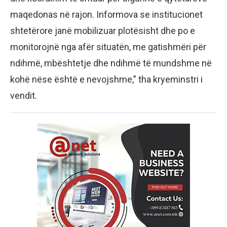
maqedonas në rajon. Informova se institucionet
shtetërore janë mobilizuar plotësisht dhe po e
monitorojnë nga afër situatën, me gatishmëri për
ndihmë, mbështetje dhe ndihmë të mundshme në
kohë nëse është e nevojshme,” tha kryeminstri i
vendit.