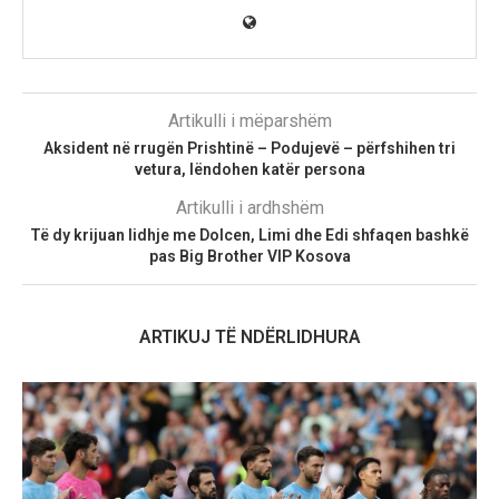
Artikulli i mëparshëm
Aksident në rrugën Prishtinë – Podujevë – përfshihen tri
vetura, lëndohen katër persona
Artikulli i ardhshëm
Të dy krijuan lidhje me Dolcen, Limi dhe Edi shfaqen bashkë
pas Big Brother VIP Kosova
ARTIKUJ TË NDËRLIDHURA