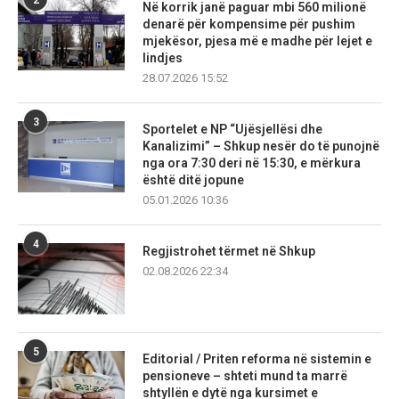
Në korrik janë paguar mbi 560 milionë
denarë për kompensime për pushim
mjekësor, pjesa më e madhe për lejet e
lindjes
28.07.2026 15:52
3
Sportelet e NP “Ujësjellësi dhe
Kanalizimi” – Shkup nesër do të punojnë
nga ora 7:30 deri në 15:30, e mërkura
është ditë jopune
05.01.2026 10:36
4
Regjistrohet tërmet në Shkup
02.08.2026 22:34
5
Editorial / Priten reforma në sistemin e
pensioneve – shteti mund ta marrë
shtyllën e dytë nga kursimet e