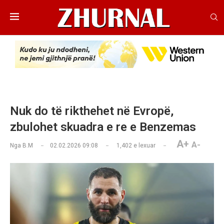
Nuk do të rikthehet në Evropë,
zbulohet skuadra e re e Benzemas
A+
A-
Nga
B.M
02.02.2026 09:08
1,402
e lexuar