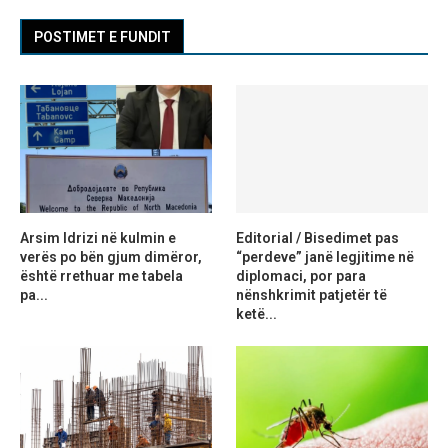
POSTIMET E FUNDIT
Arsim Idrizi në kulmin e
Editorial / Bisedimet pas
verës po bën gjum dimëror,
“perdeve” janë legjitime në
është rrethuar me tabela
diplomaci, por para
pa...
nënshkrimit patjetër të
ketë...