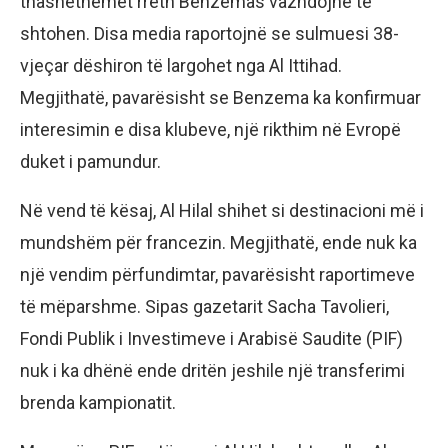
thashethemet rreth Benzemas vazhdojnë të
shtohen. Disa media raportojnë se sulmuesi 38-
vjeçar dëshiron të largohet nga Al Ittihad.
Megjithatë, pavarësisht se Benzema ka konfirmuar
interesimin e disa klubeve, një rikthim në Evropë
duket i pamundur.
Në vend të kësaj, Al Hilal shihet si destinacioni më i
mundshëm për francezin. Megjithatë, ende nuk ka
një vendim përfundimtar, pavarësisht raportimeve
të mëparshme. Sipas gazetarit Sacha Tavolieri,
Fondi Publik i Investimeve i Arabisë Saudite (PIF)
nuk i ka dhënë ende dritën jeshile një transferimi
brenda kampionatit.