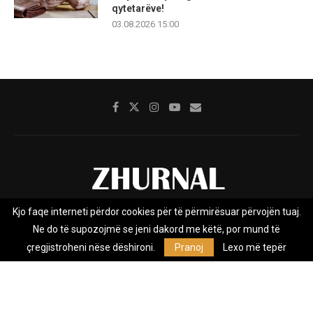
qytetarëve!
03.08.2026 15:00
Kjo faqe interneti përdor cookies për të përmirësuar përvojën tuaj.
Rreth nesh
Impresumi
Marketing
Kontakt
Ne do të supozojmë se jeni dakord me këtë, por mund të
Privacy Policy
çregjistroheni nëse dëshironi.
Pranoj
Lexo më tepër
Zhurnal.mk është Agjenci e Lajmeve e pavarur, e themeluar në vitin
2009, që e mbulon Maqedoninë, Kosovën, Shqipërinë edhe lajmet
nga bota.