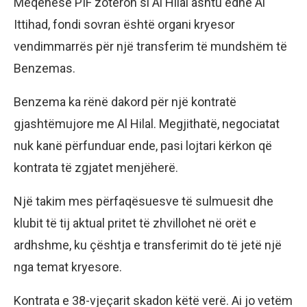
Meqenëse PIF zotëron si Al Hilal ashtu edhe Al
Ittihad, fondi sovran është organi kryesor
vendimmarrës për një transferim të mundshëm të
Benzemas.
Benzema ka rënë dakord për një kontratë
gjashtëmujore me Al Hilal. Megjithatë, negociatat
nuk kanë përfunduar ende, pasi lojtari kërkon që
kontrata të zgjatet menjëherë.
Një takim mes përfaqësuesve të sulmuesit dhe
klubit të tij aktual pritet të zhvillohet në orët e
ardhshme, ku çështja e transferimit do të jetë një
nga temat kryesore.
Kontrata e 38-vjeçarit skadon këtë verë. Ai jo vetëm