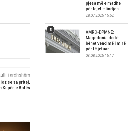
pjesa më e madhe
për lejet e lindjes
28.07.2026 15:52
5
VMRO‑DPMNE:
Maqedonia do të
bëhet vend më i mirë
për të jetuar
03.08.2026 16:17
kulli i ardhshëm
oz se sa pritej,
n Kupën e Botës