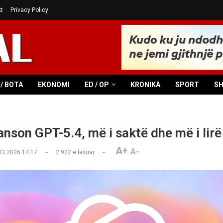
t
Privacy Policy
/ BOTA
EKONOMI
ED / OP
KRONIKA
SPORT
S
anson GPT-5.4, më i saktë dhe më i lirë
A+
A-
03.2026 14:17
2,922
e lexuar