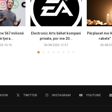
me 567 milionë
Electronic Arts bëhet kompani
Përplaset me H
ë tjera...
private, por me 20...
rakete”
26 10:16
06.08.2026 12:37
06.08.2
BOOK
TWITTER
INSTAGRAM
YOUTUBE