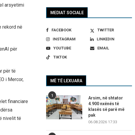
el arsyetimi
MEDIAT SOCIALE
e rekord në
FACEBOOK
TWITTER
INSTAGRAM
LINKEDIN
YOUTUBE
EMAIL
penAI për
TIKTOK
r për të
EO i Mercor,
MË TË LEXUARA
1
Arsim, në shtator
let financiare
4.900 nxënës të
klasës së parë më
ndërsa
pak
nivelit të
06.08.2026 17:33