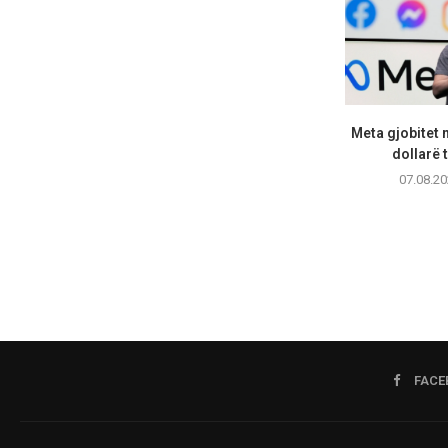
Meta gjobitet 
dollarë t
07.08.20
FACE