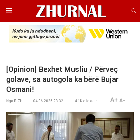
[Opinion] Bexhet Musliu / Përveç
golave, sa autogola ka bërë Bujar
Osmani!
A+
A-
Nga
R.ZH
04.06.2026 23:32
4.1K
e lexuar