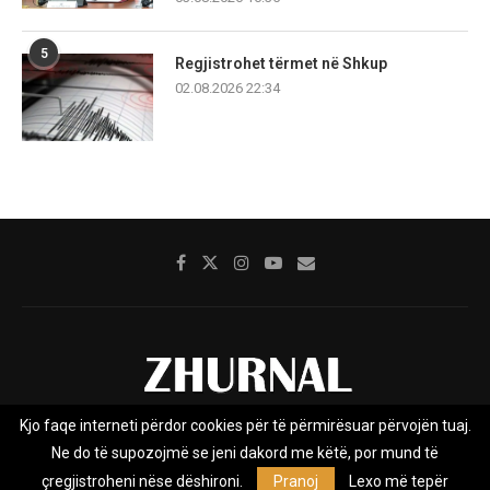
5
Regjistrohet tërmet në Shkup
02.08.2026 22:34
Kjo faqe interneti përdor cookies për të përmirësuar përvojën tuaj.
Rreth nesh
Impresumi
Marketing
Kontakt
Ne do të supozojmë se jeni dakord me këtë, por mund të
Privacy Policy
çregjistroheni nëse dëshironi.
Pranoj
Lexo më tepër