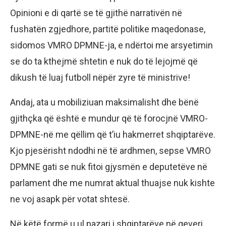
Opinioni e di qartë se të gjithë narrativën në
fushatën zgjedhore, partitë politike maqedonase,
sidomos VMRO DPMNE-ja, e ndërtoi me arsyetimin
se do ta kthejmë shtetin e nuk do të lejojmë që
dikush të luaj futboll nëpër zyre të ministrive!
Andaj, ata u mobiliziuan maksimalisht dhe bënë
gjithçka që është e mundur që të forocjnë VMRO-
DPMNE-në me qëllim që t’iu hakmerret shqiptarëve.
Kjo pjesërisht ndodhi në të ardhmen, sepse VMRO
DPMNE gati se nuk fitoi gjysmën e deputetëve në
parlament dhe me numrat aktual thuajse nuk kishte
ne voj asapk për votat shtesë.
Në këtë formë u ul pazari i shqiptarëve në qeveri