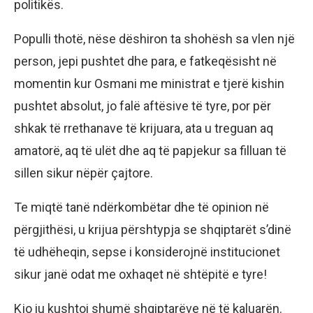
politikës.
Populli thotë, nëse dëshiron ta shohësh sa vlen një
person, jepi pushtet dhe para, e fatkeqësisht në
momentin kur Osmani me ministrat e tjerë kishin
pushtet absolut, jo falë aftësive të tyre, por për
shkak të rrethanave të krijuara, ata u treguan aq
amatorë, aq të ulët dhe aq të papjekur sa filluan të
sillen sikur nëpër çajtore.
Te miqtë tanë ndërkombëtar dhe të opinion në
përgjithësi, u krijua përshtypja se shqiptarët s’dinë
të udhëheqin, sepse i konsiderojnë institucionet
sikur janë odat me oxhaqet në shtëpitë e tyre!
Kjo iu kushtoi shumë shqiptarëve në të kaluarën.