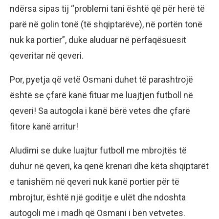
ndërsa sipas tij “problemi tani është që për herë të
parë në golin tonë (të shqiptarëve), në portën tonë
nuk ka portier”, duke aluduar në përfaqësuesit
qeveritar në qeveri.
Por, pyetja që vetë Osmani duhet të parashtrojë
është se çfarë kanë fituar me luajtjen futboll në
qeveri! Sa autogola i kanë bërë vetes dhe çfarë
fitore kanë arritur!
Aludimi se duke luajtur futboll me mbrojtës të
duhur në qeveri, ka qenë krenari dhe këta shqiptarët
e tanishëm në qeveri nuk kanë portier për të
mbrojtur, është një goditje e ulët dhe ndoshta
autogoli më i madh që Osmani i bën vetvetes.