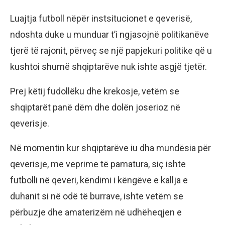
Luajtja futboll nëpër instsitucionet e qeverisë,
ndoshta duke u munduar t’i ngjasojnë politikanëve
tjerë të rajonit, përveç se një papjekuri politike që u
kushtoi shumë shqiptarëve nuk ishte asgjë tjetër.
Prej këtij fudollëku dhe krekosje, vetëm se
shqiptarët panë dëm dhe dolën joserioz në
qeverisje.
Në momentin kur shqiptarëve iu dha mundësia për
qeverisje, me veprime të pamatura, siç ishte
futbolli në qeveri, këndimi i këngëve e kallja e
duhanit si në odë të burrave, ishte vetëm se
përbuzje dhe amaterizëm në udhëheqjen e