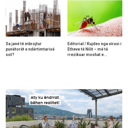
Sa janë të mbrojtur
Editorial / Kujdes nga virusi i
punëtorët e ndërtimtarisë
Etheve të Nilit – më të
sot?
rrezikuar moshat e...