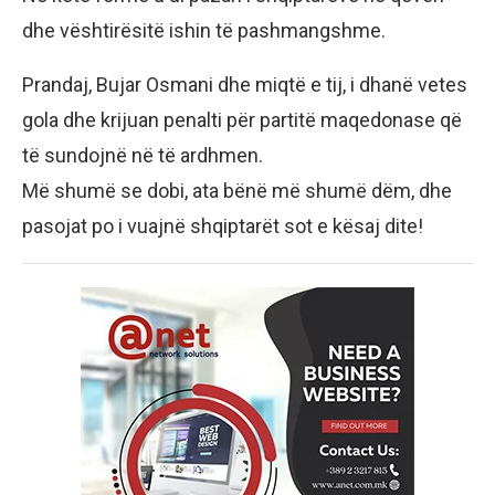
dhe vështirësitë ishin të pashmangshme.
Prandaj, Bujar Osmani dhe miqtë e tij, i dhanë vetes
gola dhe krijuan penalti për partitë maqedonase që
të sundojnë në të ardhmen.
Më shumë se dobi, ata bënë më shumë dëm, dhe
pasojat po i vuajnë shqiptarët sot e kësaj dite!