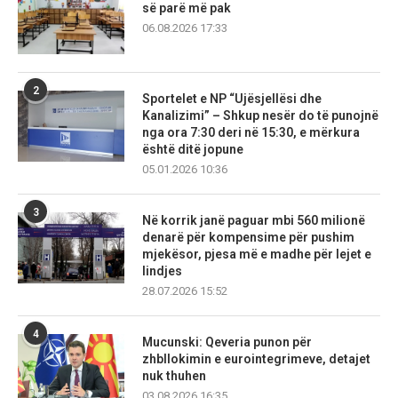
së parë më pak
06.08.2026 17:33
2
Sportelet e NP “Ujësjellësi dhe
Kanalizimi” – Shkup nesër do të punojnë
nga ora 7:30 deri në 15:30, e mërkura
është ditë jopune
05.01.2026 10:36
3
Në korrik janë paguar mbi 560 milionë
denarë për kompensime për pushim
mjekësor, pjesa më e madhe për lejet e
lindjes
28.07.2026 15:52
4
Mucunski: Qeveria punon për
zhbllokimin e eurointegrimeve, detajet
nuk thuhen
03.08.2026 16:35