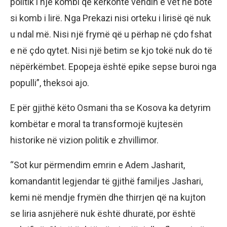
politik i një kombi që kërkonte vendin e vet në botë
si komb i lirë. Nga Prekazi nisi orteku i lirisë që nuk
u ndal më. Nisi një frymë që u përhap në çdo fshat
e në çdo qytet. Nisi një betim se kjo tokë nuk do të
nëpërkëmbet. Epopeja është epike sepse buroi nga
populli”, theksoi ajo.
E për gjithë këto Osmani tha se Kosova ka detyrim
kombëtar e moral ta transformojë kujtesën
historike në vizion politik e zhvillimor.
“Sot kur përmendim emrin e Adem Jasharit,
komandantit legjendar të gjithë familjes Jashari,
kemi në mendje frymën dhe thirrjen që na kujton
se liria asnjëherë nuk është dhuratë, por është