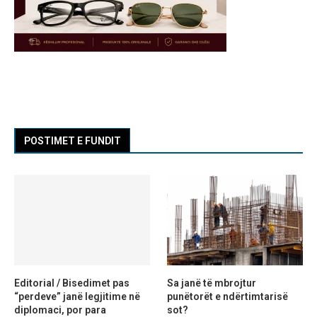
POSTIMET E FUNDIT
Editorial / Bisedimet pas
Sa janë të mbrojtur
“perdeve” janë legjitime në
punëtorët e ndërtimtarisë
diplomaci, por para
sot?