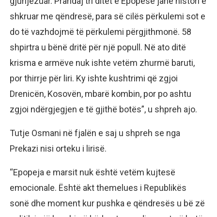
gjunjëzuar. Prandaj tri ditët e Epopesë janë histori e
shkruar me qëndresë, para së cilës përkulemi sot e
do të vazhdojmë të përkulemi përgjithmonë. 58
shpirtra u bënë dritë për një popull. Në ato ditë
krisma e armëve nuk ishte vetëm zhurmë baruti,
por thirrje për liri. Ky ishte kushtrimi që zgjoi
Drenicën, Kosovën, mbarë kombin, por po ashtu
zgjoi ndërgjegjen e të gjithë botës”, u shpreh ajo.
Tutje Osmani në fjalën e saj u shpreh se nga
Prekazi nisi orteku i lirisë.
“Epopeja e marsit nuk është vetëm kujtesë
emocionale. Është akt themelues i Republikës
sonë dhe moment kur pushka e qëndresës u bë zë