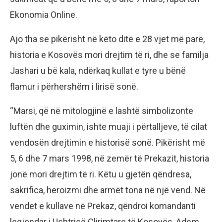
Ekonomia Online.
Ajo tha se pikërisht në këto ditë e 28 vjet më parë,
historia e Kosovës mori drejtim të ri, dhe se familja
Jashari u bë kala, ndërkaq kullat e tyre u bënë
flamur i përhershëm i lirisë sonë.
“Marsi, që në mitologjinë e lashtë simbolizonte
luftën dhe guximin, ishte muaji i përtalljeve, të cilat
vendosën drejtimin e historisë sonë. Pikërisht më
5, 6 dhe 7 mars 1998, në zemër të Prekazit, historia
jonë mori drejtim të ri. Këtu u gjetën qëndresa,
sakrifica, heroizmi dhe armët tona në një vend. Në
vendet e kullave në Prekaz, qëndroi komandanti
legjendar i Ushtrisë Çlirimtare të Kosovës, Adem