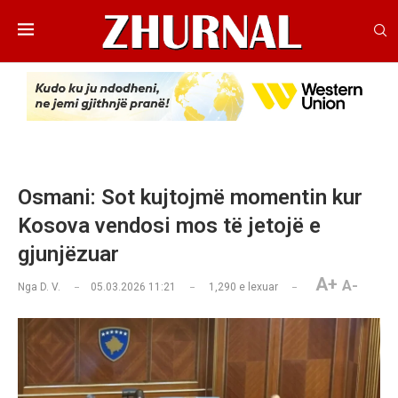
Osmani: Sot kujtojmë momentin kur
Kosova vendosi mos të jetojë e
gjunjëzuar
A+
A-
Nga
D. V.
05.03.2026 11:21
1,290
e lexuar