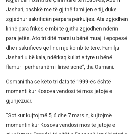
Jashari, bashkë me të gjithë familjen e tij, duke
zgjedhur sakrificën përpara përkuljes. Ata zgjodhën
lirinë para frikës e mbi të gjitha zgjodhën nderin
para jetës. Ato tri ditë marsi u bënë muaji i epopesë
dhe i sakrificës që lindi një komb të tërë. Familja
Jashari u bë kala, ndërkaq kullat e tyre u bënë
flamur i përhershëm i lirisë sonë”, tha Osmani.
Osmani tha se këto tri data të 1999-ës është
momenti kur Kosova vendosi të mos jetojë e
gjunjëzuar.
“Sot kur kujtojmë 5, 6 dhe 7 marsin, kujtojmë
momentin kur Kosova vendosi mos të jetojë e