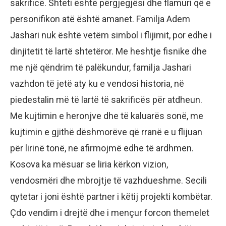
sakrificë. Shteti është përgjegjësi dhe flamuri që e
personifikon atë është amanet. Familja Adem
Jashari nuk është vetëm simbol i flijimit, por edhe i
dinjitetit të lartë shtetëror. Me heshtje fisnike dhe
me një qëndrim të palëkundur, familja Jashari
vazhdon të jetë aty ku e vendosi historia, në
piedestalin më të lartë të sakrificës për atdheun.
Me kujtimin e heronjve dhe të kaluarës sonë, me
kujtimin e gjithë dëshmorëve që rranë e u flijuan
për lirinë tonë, ne afirmojmë edhe të ardhmen.
Kosova ka mësuar se liria kërkon vizion,
vendosmëri dhe mbrojtje të vazhdueshme. Secili
qytetar i joni është partner i këtij projekti kombëtar.
Çdo vendim i drejtë dhe i mençur forcon themelet