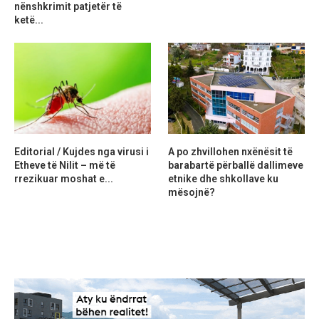
nënshkrimit patjetër të
ketë...
Editorial / Kujdes nga virusi i
A po zhvillohen nxënësit të
Etheve të Nilit – më të
barabartë përballë dallimeve
rrezikuar moshat e...
etnike dhe shkollave ku
mësojnë?