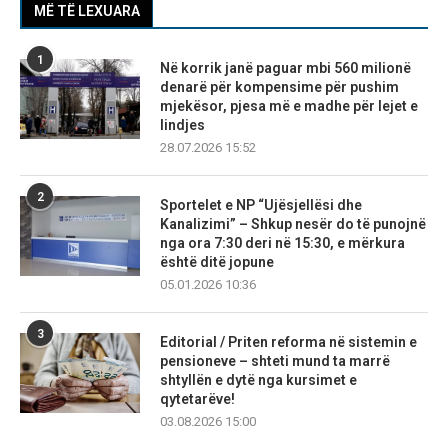
MË TË LEXUARA
1
Në korrik janë paguar mbi 560 milionë
denarë për kompensime për pushim
mjekësor, pjesa më e madhe për lejet e
lindjes
28.07.2026 15:52
2
Sportelet e NP “Ujësjellësi dhe
Kanalizimi” – Shkup nesër do të punojnë
nga ora 7:30 deri në 15:30, e mërkura
është ditë jopune
05.01.2026 10:36
3
Editorial / Priten reforma në sistemin e
pensioneve – shteti mund ta marrë
shtyllën e dytë nga kursimet e
qytetarëve!
03.08.2026 15:00