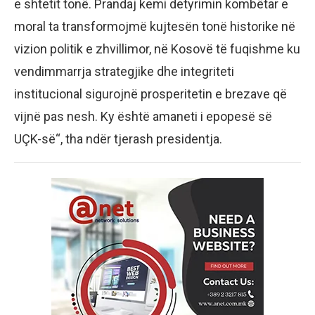
e shtetit tonë. Prandaj kemi detyrimin kombëtar e
moral ta transformojmë kujtesën tonë historike në
vizion politik e zhvillimor, në Kosovë të fuqishme ku
vendimmarrja strategjike dhe integriteti
institucional sigurojnë prosperitetin e brezave që
vijnë pas nesh. Ky është amaneti i epopesë së
UÇK-së“, tha ndër tjerash presidentja.