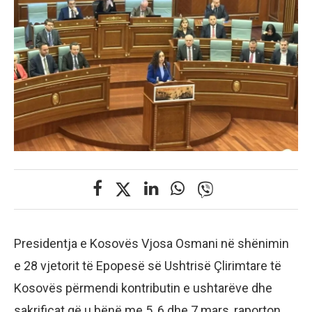
Presidentja e Kosovës Vjosa Osmani në shënimin
e 28 vjetorit të Epopesë së Ushtrisë Çlirimtare të
Kosovës përmendi kontributin e ushtarëve dhe
sakrificat që u bënë me 5, 6 dhe 7 mars, raporton