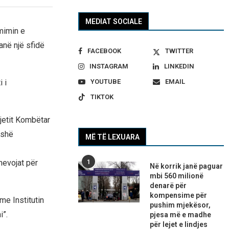
MEDIAT SOCIALE
mimin e
anë një sfidë
FACEBOOK
TWITTER
INSTAGRAM
LINKEDIN
YOUTUBE
EMAIL
 i
TIKTOK
rjetit Kombëtar
ashë
MË TË LEXUARA
nevojat për
1
Në korrik janë paguar
mbi 560 milionë
denarë për
kompensime për
me Institutin
pushim mjekësor,
i”.
pjesa më e madhe
për lejet e lindjes