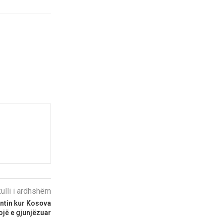
kulli i ardhshëm
ntin kur Kosova
ojë e gjunjëzuar