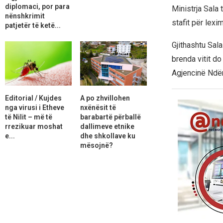
diplomaci, por para
Ministrja Sala 
nënshkrimit
stafit për lex
patjetër të ketë...
Gjithashtu Sala
brenda vitit d
Agjencinë Ndë
Editorial / Kujdes
A po zhvillohen
nga virusi i Etheve
nxënësit të
të Nilit – më të
barabartë përballë
rrezikuar moshat
dallimeve etnike
e...
dhe shkollave ku
mësojnë?