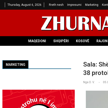
Thursday, August 6, 2026
Rreth nesh
Impresumi
Marketing
Kont
MAQEDONI
SHQIPËRI
KOSOVË
RAJON 
Sala: Sh
MARKETING
38 protok
Nga
D. V.
05.