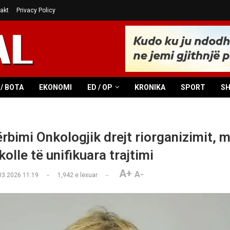
akt
Privacy Policy
/ BOTA
EKONOMI
ED / OP
KRONIKA
SPORT
S
ërbimi Onkologjik drejt riorganizimit, 
olle të unifikuara trajtimi
A+
A-
03.2026 11:19
1,942
e lexuar