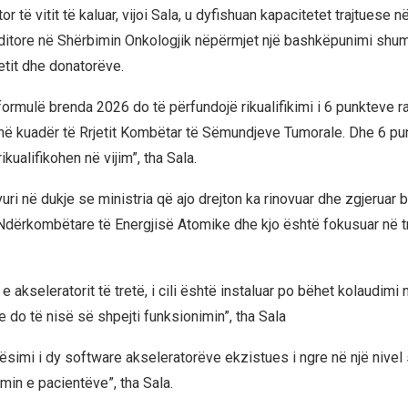
r të vitit të kaluar, vijoi Sala, u dyfishuan kapacitetet trajtuese n
ditore në Shërbimin Onkologjik nëpërmjet një bashkëpunimi shu
etit dhe donatorëve.
formulë brenda 2026 do të përfundojë rikualifikimi i 6 punkteve ra
në kuadër të Rrjetit Kombëtar të Sëmundjeve Tumorale. Dhe 6 pun
rikualifikohen në vijim”, tha Sala.
vuri në dukje se ministria që ajo drejton ka rinovuar dhe zgjerua
dërkombëtare të Energjisë Atomike dhe kjo është fokusuar në t
a e akseleratorit të tretë, i cili është instaluar po bëhet kolaudimi
 do të nisë së shpejti funksionimin”, tha Sala
tësimi i dy software akseleratorëve ekzistues i ngre në një nivel
timin e pacientëve”, tha Sala.