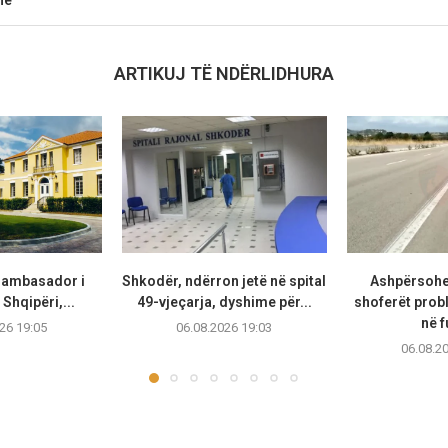
ne
ARTIKUJ TË NDËRLIDHURA
t ambasador i
Shkodër, ndërron jetë në spital
Ashpërsohe
Shqipëri,...
49-vjeçarja, dyshime për...
shoferët prob
në f
26 19:05
06.08.2026 19:03
06.08.2