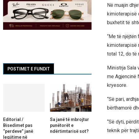
Në muajin dhjeto
kimioterapisë 
buxhetit të sht
“Me të njëjtën 
kimioterapisë 
total 12, do të 
Ministrja Sala 
POSTIMET E FUNDIT
me Agjencinë N
kryesore.
“Së pari, ardhj
bërthamorë dhe
Editorial /
Sa janë të mbrojtur
“Së dyti, përdi
Bisedimet pas
punëtorët e
teknik për traj
“perdeve” janë
ndërtimtarisë sot?
legjitime në