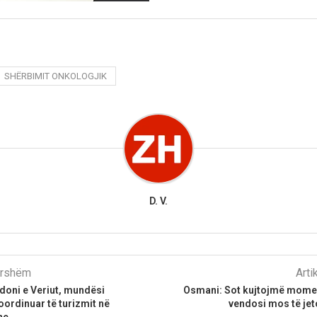
SHËRBIMIT ONKOLOGJIK
D. V.
parshëm
Arti
oni e Veriut, mundësi
Osmani: Sot kujtojmë mome
ordinuar të turizmit në
vendosi mos të jet