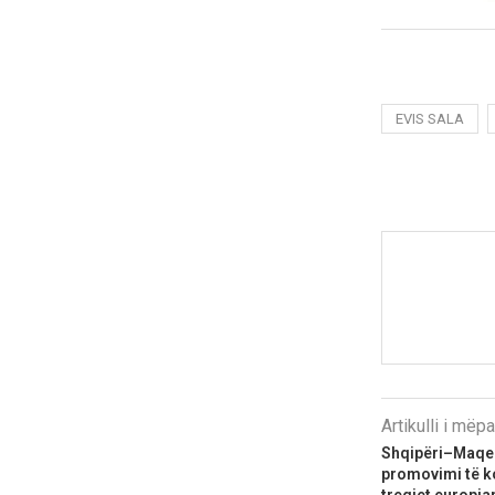
EVIS SALA
Artikulli i më
Shqipëri–Maqed
promovimi të ko