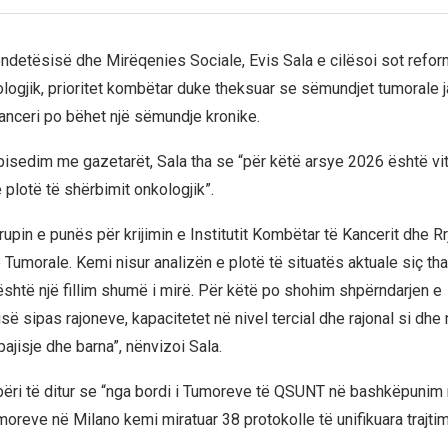
ëndetësisë dhe Mirëqenies Sociale, Evis Sala e cilësoi sot refor
logjik, prioritet kombëtar duke theksuar se sëmundjet tumorale j
kanceri po bëhet një sëmundje kronike.
isedim me gazetarët, Sala tha se “për këtë arsye 2026 është viti
ë plotë të shërbimit onkologjik”.
rupin e punës për krijimin e Institutit Kombëtar të Kancerit dhe R
Tumorale. Kemi nisur analizën e plotë të situatës aktuale siç th
është një fillim shumë i mirë. Për këtë po shohim shpërndarjen e
 sipas rajoneve, kapacitetet në nivel tercial dhe rajonal si dhe 
 pajisje dhe barna”, nënvizoi Sala.
 bëri të ditur se “nga bordi i Tumoreve të QSUNT në bashkëpunim 
oreve në Milano kemi miratuar 38 protokolle të unifikuara trajtim