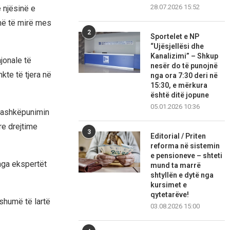
28.07.2026 15:52
ë njësinë e
më të mirë mes
2
Sportelet e NP
“Ujësjellësi dhe
Kanalizimi” – Shkup
jonale të
nesër do të punojnë
kte të tjera në
nga ora 7:30 deri në
15:30, e mërkura
është ditë jopune
05.01.2026 10:36
r bashkëpunimin
re drejtime
3
Editorial / Priten
reforma në sistemin
e pensioneve – shteti
 nga ekspertët
mund ta marrë
shtyllën e dytë nga
kursimet e
qytetarëve!
 shumë të lartë
03.08.2026 15:00