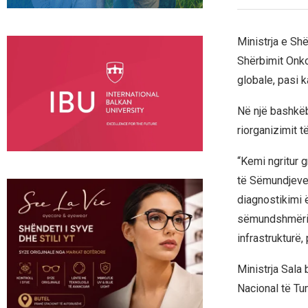
Ministrja e Sh
Shërbimit Onko
globale, pasi 
Në një bashkëb
riorganizimit t
“Kemi ngritur g
të Sëmundjeve 
diagnostikimi 
sëmundshmërisë
infrastrukturë,
Ministrja Sala
Nacional të Tum