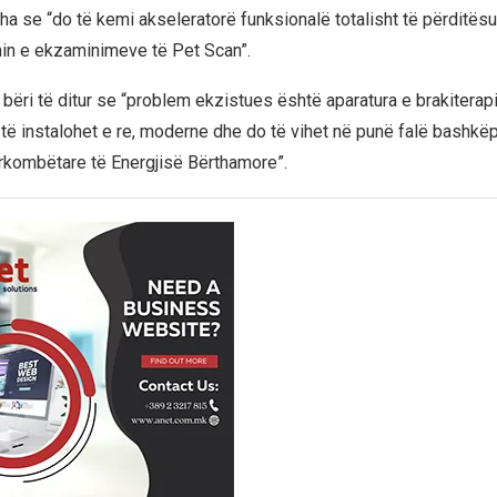
tha se “do të kemi akseleratorë funksionalë totalisht të përditësuar
imin e ekzaminimeve të Pet Scan”.
 bëri të ditur se “problem ekzistues është aparatura e brakiterapi
o të instalohet e re, moderne dhe do të vihet në punë falë bashkë
rkombëtare të Energjisë Bërthamore”.