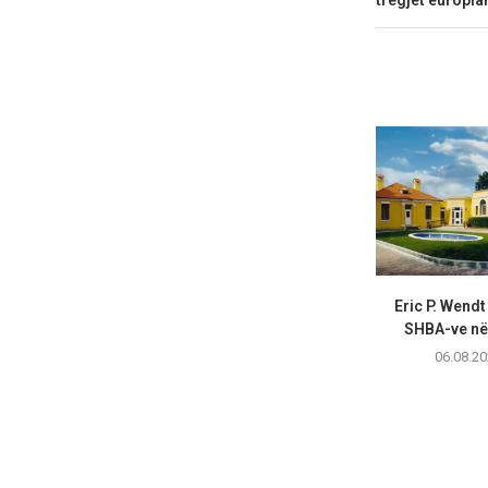
tregjet europia
Eric P. Wend
SHBA-ve në 
06.08.20