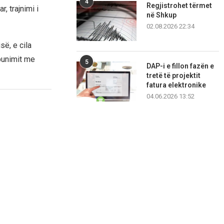
4
Regjistrohet tërmet
, trajnimi i
në Shkup
02.08.2026 22:34
së, e cila
punimit me
5
DAP-i e fillon fazën e
tretë të projektit
fatura elektronike
04.06.2026 13:52