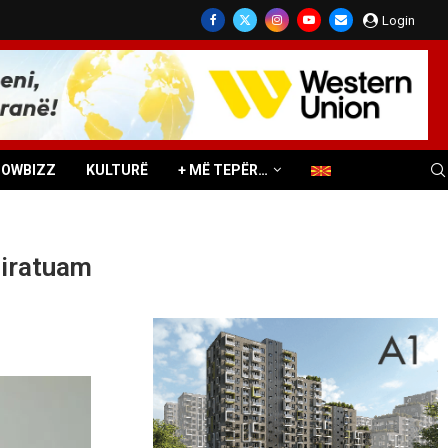
Login
HOWBIZZ
KULTURË
+ MË TEPËR…
miratuam