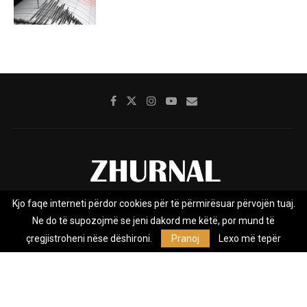
Kjo faqe interneti përdor cookies për të përmirësuar përvojën tuaj.
Rreth nesh
Impresumi
Marketing
Kontakt
Ne do të supozojmë se jeni dakord me këtë, por mund të
Privacy Policy
çregjistroheni nëse dëshironi.
Pranoj
Lexo më tepër
Zhurnal.mk është Agjenci e Lajmeve e pavarur, e themeluar në vitin
2009, që e mbulon Maqedoninë, Kosovën, Shqipërinë edhe lajmet
nga bota.
@2026 - All Right Reserved. Designed and Developed by