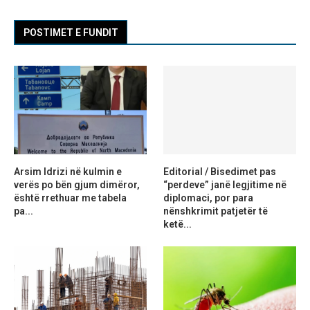
POSTIMET E FUNDIT
Arsim Idrizi në kulmin e
Editorial / Bisedimet pas
verës po bën gjum dimëror,
“perdeve” janë legjitime në
është rrethuar me tabela
diplomaci, por para
pa...
nënshkrimit patjetër të
ketë...