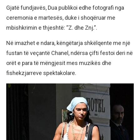
Gjatë fundjavës, Dua publikoi edhe fotografi nga
ceremonia e martesës, duke i shoqëruar me
mbishkrimin e thjeshtë: “Z. dhe Znj.”.
Në imazhet e ndara, këngëtarja shkëlqente me një
fustan të veçantë Chanel, ndërsa çifti festoi deri në
orët e para të mëngjesit mes muzikës dhe
fishekzjarreve spektakolare.