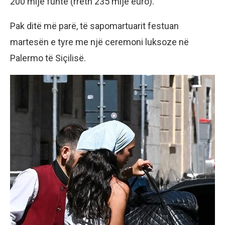
200 mijë funte (rreth 235 mijë euro).
Pak ditë më parë, të sapomartuarit festuan
martesën e tyre me një ceremoni luksoze në
Palermo të Siçilisë.