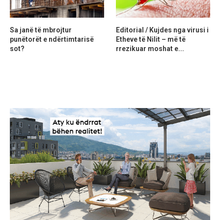
Sa janë të mbrojtur
Editorial / Kujdes nga virusi i
punëtorët e ndërtimtarisë
Etheve të Nilit – më të
sot?
rrezikuar moshat e...