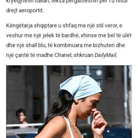
kryeqytetin italian, teksa përgatiteshin për t’u nisur
drejt aeroportit.
Këngëtarja shqiptare u shfaq me një stil veror, e
veshur me një jelek të bardhë, xhinse me bel të ulët
dhe një shall blu, të kombinuara me bizhuteri dhe
një çantë të madhe Chanel, shkruan
DailyMail.