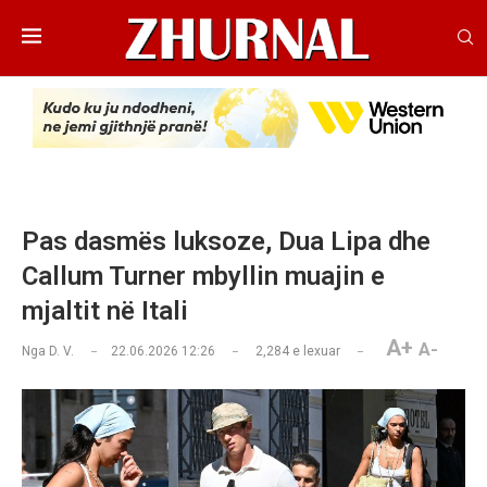
Pas dasmës luksoze, Dua Lipa dhe
Callum Turner mbyllin muajin e
mjaltit në Itali
A+
A-
Nga
D. V.
22.06.2026 12:26
2,284
e lexuar