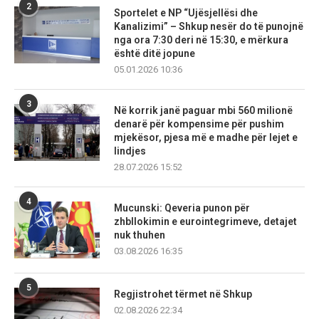
2
Sportelet e NP “Ujësjellësi dhe
Kanalizimi” – Shkup nesër do të punojnë
nga ora 7:30 deri në 15:30, e mërkura
është ditë jopune
05.01.2026 10:36
3
Në korrik janë paguar mbi 560 milionë
denarë për kompensime për pushim
mjekësor, pjesa më e madhe për lejet e
lindjes
28.07.2026 15:52
4
Mucunski: Qeveria punon për
zhbllokimin e eurointegrimeve, detajet
nuk thuhen
03.08.2026 16:35
5
Regjistrohet tërmet në Shkup
02.08.2026 22:34