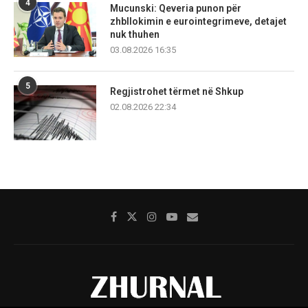
4
Mucunski: Qeveria punon për
zhbllokimin e eurointegrimeve, detajet
nuk thuhen
03.08.2026 16:35
5
Regjistrohet tërmet në Shkup
02.08.2026 22:34