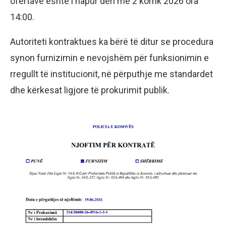
ofertave është i hapur deri më 2 korrik 2026 ora
14:00.
Autoriteti kontraktues ka bërë të ditur se procedura
synon furnizimin e nevojshëm për funksionimin e
rregullt të institucionit, në përputhje me standardet
dhe kërkesat ligjore të prokurimit publik.