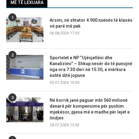
MË TË LEXUARA
1
Arsim, në shtator 4.900 nxënës të klasës
së parë më pak
06.08.2026 17:33
2
Sportelet e NP “Ujësjellësi dhe
Kanalizimi” – Shkup nesër do të punojnë
nga ora 7:30 deri në 15:30, e mërkura
është ditë jopune
05.01.2026 10:36
3
Në korrik janë paguar mbi 560 milionë
denarë për kompensime për pushim
mjekësor, pjesa më e madhe për lejet e
lindjes
28.07.2026 15:52