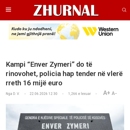
Kampi “Enver Zymeri” do të
rinovohet, policia hap tender në vlerë
rreth 16 mijë euro
A+
A-
Nga
D. V.
22.06.2026 12:30
1,266
e lexuar