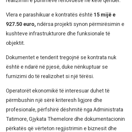
realizimin e punimeve renovuese në këtë qendër.
Vlera e parashikuar e kontratës është
15 mijë e
927.50 euro,
ndërsa projekti synon përmirësimin e
kushteve infrastrukturore dhe funksionale të
objektit.
Dokumentet e tenderit tregojnë se kontrata nuk
është e ndarë në pjesë, duke nënkuptuar se
furnizimi do të realizohet si një tërësi.
Operatorët ekonomikë të interesuar duhet të
përmbushin një sërë kriteresh ligjore dhe
profesionale, përfshirë dëshmitë nga Administrata
Tatimore, Gjykata Themelore dhe dokumentacionin
përkatës që vërteton regjistrimin e biznesit dhe