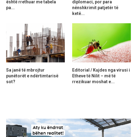
është rrethuar me tabela
diplomaci, por para
pa...
nënshkrimit patjetër të
ketë...
Sa janë të mbrojtur
Editorial / Kujdes nga virusi i
punëtorët e ndërtimtarisë
Etheve të Nilit – më të
sot?
rrezikuar moshat e...