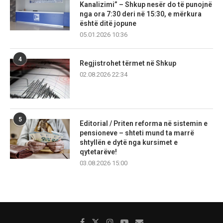
Kanalizimi” – Shkup nesër do të punojnë
nga ora 7:30 deri në 15:30, e mërkura
është ditë jopune
05.01.2026 10:36
4
Regjistrohet tërmet në Shkup
02.08.2026 22:34
5
Editorial / Priten reforma në sistemin e
pensioneve – shteti mund ta marrë
shtyllën e dytë nga kursimet e
qytetarëve!
03.08.2026 15:00