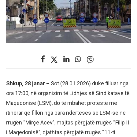
Shkup, 28 janar –
Sot (28.01.2026) duke filluar nga
ora 17:00, në organizim të Lidhjes së Sindikatave të
Maqedonisë (LSM), do të mbahet protestë me
itinerar që fillon nga para ndërtesës së LSM-së në
rrugën “Mirçe Acev”, majtas përgjatë rrugës “Filip II
i Maqedonisë”, djathtas përgjatë rrugës “11-ti