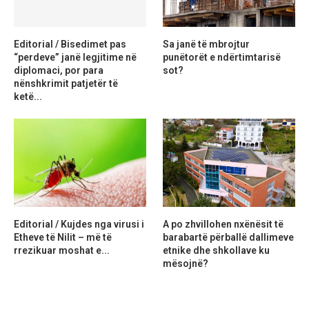
Editorial / Bisedimet pas
Sa janë të mbrojtur
“perdeve” janë legjitime në
punëtorët e ndërtimtarisë
diplomaci, por para
sot?
nënshkrimit patjetër të
ketë...
Editorial / Kujdes nga virusi i
A po zhvillohen nxënësit të
Etheve të Nilit – më të
barabartë përballë dallimeve
rrezikuar moshat e...
etnike dhe shkollave ku
mësojnë?