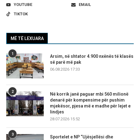
YOUTUBE
EMAIL
TIKTOK
MË TË LEXUARA
1
Arsim, në shtator 4.900 nxënës të klasës
së parë më pak
06.08.2026 17:33
2
Në korrik janë paguar mbi 560 milionë
denarë për kompensime për pushim
mjekësor, pjesa më e madhe për lejet e
lindjes
28.07.2026 15:52
3
Sportelet e NP “Ujësjellësi dhe