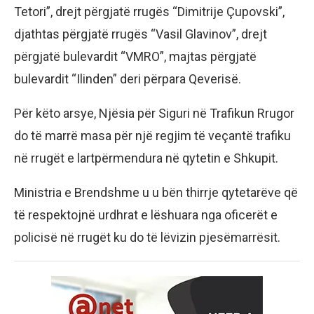
Tetori”, drejt përgjatë rrugës “Dimitrije Çupovski”,
djathtas përgjatë rrugës “Vasil Glavinov”, drejt
përgjatë bulevardit “VMRO”, majtas përgjatë
bulevardit “Ilinden” deri përpara Qeverisë.
Për këto arsye, Njësia për Siguri në Trafikun Rrugor
do të marrë masa për një regjim të veçantë trafiku
në rrugët e lartpërmendura në qytetin e Shkupit.
Ministria e Brendshme u u bën thirrje qytetarëve që
të respektojnë urdhrat e lëshuara nga oficerët e
policisë në rrugët ku do të lëvizin pjesëmarrësit.