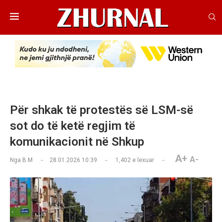
Për shkak të protestës së LSM-së
sot do të ketë regjim të
komunikacionit në Shkup
A+
A-
Nga
B.M
28.01.2026 10:39
1,402
e lexuar