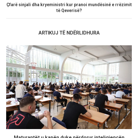
Çfarë sinjali dha kryeministri kur pranoi mundësinë e rrëzimit
të Qeverisë?
ARTIKUJ TË NDËRLIDHURA
Maturantët u kapën duke përdorur inteligjencën