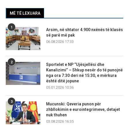
MË TË LEXUARA
1
Arsim, në shtator 4.900 nxënës të klasës
së parë më pak
06.08.2026 17:33
2
Sportelet e NP “Ujësjellësi dhe
Kanalizimi” – Shkup nesër do të punojnë
nga ora 7:30 deri në 15:30, e mërkura
është ditë jopune
05.01.2026 10:36
3
Mucunski: Qeveria punon për
zhbllokimin e eurointegrimeve, detajet
nuk thuhen
03.08.2026 16:35