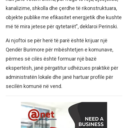
kanalizime, shkolla dhe çerdhe të rikonstruktuara,
objekte publike me efikasitet energjetik dhe kushte
më të mira jetese për qytetarët”, deklaroi Perinski.
Ai njoftoi se për herë të parë është krijuar një
Qendër Burimore për mbështetjen e komunave,
përmes së cilës është formuar një bazë
ekspertësh, janë përgatitur udhëzues praktikë për
administratën lokale dhe janë hartuar profile për
secilën komunë në vend.