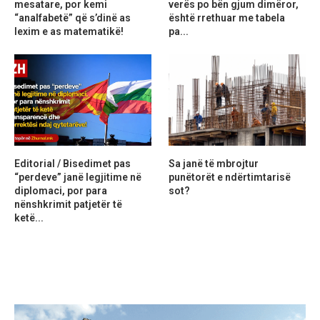
mesatare, por kemi
verës po bën gjum dimëror,
“analfabetë” që s’dinë as
është rrethuar me tabela
lexim e as matematikë!
pa...
Editorial / Bisedimet pas
Sa janë të mbrojtur
“perdeve” janë legjitime në
punëtorët e ndërtimtarisë
diplomaci, por para
sot?
nënshkrimit patjetër të
ketë...