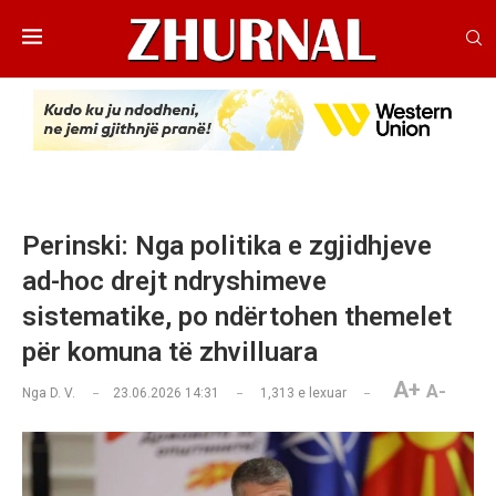
Perinski: Nga politika e zgjidhjeve
ad-hoc drejt ndryshimeve
sistematike, po ndërtohen themelet
për komuna të zhvilluara
A+
A-
Nga
D. V.
23.06.2026 14:31
1,313
e lexuar