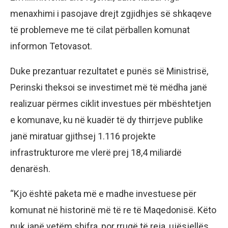
menaxhimi i pasojave drejt zgjidhjes së shkaqeve
të problemeve me të cilat përballen komunat
informon Tetovasot.
Duke prezantuar rezultatet e punës së Ministrisë,
Perinski theksoi se investimet më të mëdha janë
realizuar përmes ciklit investues për mbështetjen
e komunave, ku në kuadër të dy thirrjeve publike
janë miratuar gjithsej 1.116 projekte
infrastrukturore me vlerë prej 18,4 miliardë
denarësh.
“Kjo është paketa më e madhe investuese për
komunat në historinë më të re të Maqedonisë. Këto
nuk janë vetëm shifra, por rrugë të reja, ujësjellës,