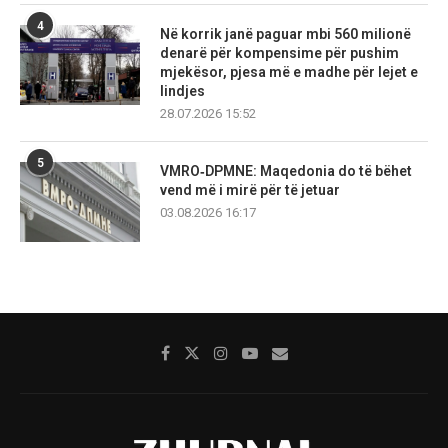
4
Në korrik janë paguar mbi 560 milionë
denarë për kompensime për pushim
mjekësor, pjesa më e madhe për lejet e
lindjes
28.07.2026 15:52
5
VMRO‑DPMNE: Maqedonia do të bëhet
vend më i mirë për të jetuar
03.08.2026 16:17