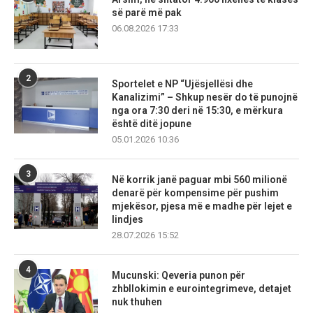
së parë më pak
06.08.2026 17:33
2
Sportelet e NP “Ujësjellësi dhe
Kanalizimi” – Shkup nesër do të punojnë
nga ora 7:30 deri në 15:30, e mërkura
është ditë jopune
05.01.2026 10:36
3
Në korrik janë paguar mbi 560 milionë
denarë për kompensime për pushim
mjekësor, pjesa më e madhe për lejet e
lindjes
28.07.2026 15:52
4
Mucunski: Qeveria punon për
zhbllokimin e eurointegrimeve, detajet
nuk thuhen