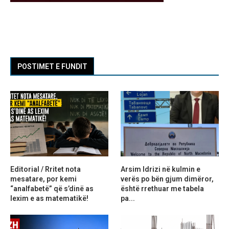
POSTIMET E FUNDIT
Editorial / Rritet nota
Arsim Idrizi në kulmin e
mesatare, por kemi
verës po bën gjum dimëror,
“analfabetë” që s’dinë as
është rrethuar me tabela
lexim e as matematikë!
pa...