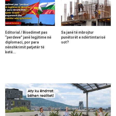
Editorial / Bisedimet pas
Sa janë të mbrojtur
“perdeve” janë legjitime në
punëtorët e ndërtimtarisë
diplomaci, por para
sot?
nënshkrimit patjetër të
ketë...