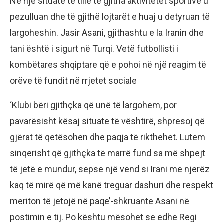
Në një situatë të tillë të gjitha aktivitetet sportive u
pezulluan dhe të gjithë lojtarët e huaj u detyruan të
largoheshin. Jasir Asani, gjithashtu e la Iranin dhe
tani është i sigurt në Turqi. Vetë futbollisti i
kombëtares shqiptare që e pohoi në një reagim të
orëve të fundit në rrjetet sociale
‘Klubi bëri gjithçka që unë të largohem, por
pavarësisht kësaj situate të vështirë, shpresoj që
gjërat të qetësohen dhe paqja të rikthehet. Lutem
sinqerisht që gjithçka të marrë fund sa më shpejt
të jetë e mundur, sepse një vend si Irani me njerëz
kaq të mirë që më kanë treguar dashuri dhe respekt
meriton të jetojë në paqe’-shkruante Asani në
postimin e tij. Po kështu mësohet se edhe Regi