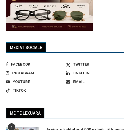
MEDIAT SOCIALE
FACEBOOK
TWITTER
INSTAGRAM
LINKEDIN
YOUTUBE
EMAIL
TIKTOK
MË TË LEXUARA
1
Arsim, në shtator 4.900 nxënës të klasës