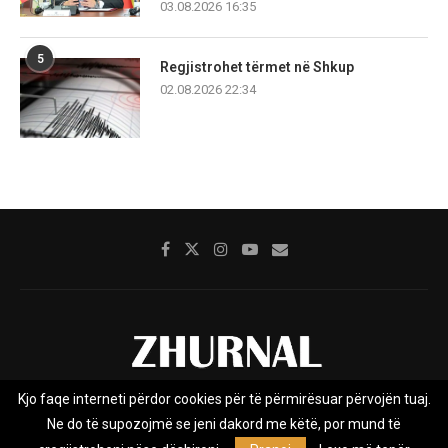
03.08.2026 16:35
5
Regjistrohet tërmet në Shkup
02.08.2026 22:34
Kjo faqe interneti përdor cookies për të përmirësuar përvojën tuaj.
Rreth nesh
Impresumi
Marketing
Kontakt
Ne do të supozojmë se jeni dakord me këtë, por mund të
Privacy Policy