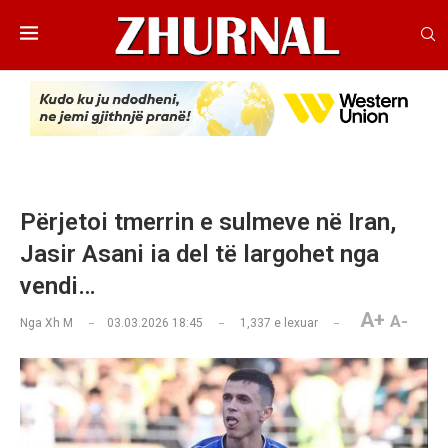
Përjetoi tmerrin e sulmeve në Iran,
Jasir Asani ia del të largohet nga
vendi…
A+
A-
Nga
Xh M
03.03.2026 18:45
1,337
e lexuar