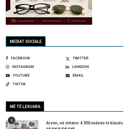
MEDIAT SOCIALE
FACEBOOK
TWITTER
INSTAGRAM
LINKEDIN
YOUTUBE
EMAIL
TIKTOK
MË TË LEXUARA
1
Arsim, në shtator 4.900 nxënës të klasës
së parë më pak