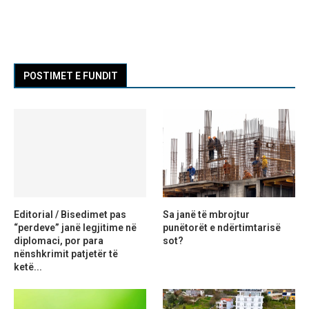
POSTIMET E FUNDIT
Editorial / Bisedimet pas
Sa janë të mbrojtur
“perdeve” janë legjitime në
punëtorët e ndërtimtarisë
diplomaci, por para
sot?
nënshkrimit patjetër të
ketë...