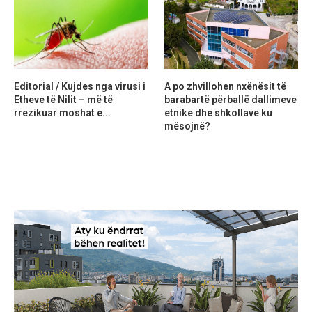
Editorial / Kujdes nga virusi i
A po zhvillohen nxënësit të
Etheve të Nilit – më të
barabartë përballë dallimeve
rrezikuar moshat e...
etnike dhe shkollave ku
mësojnë?