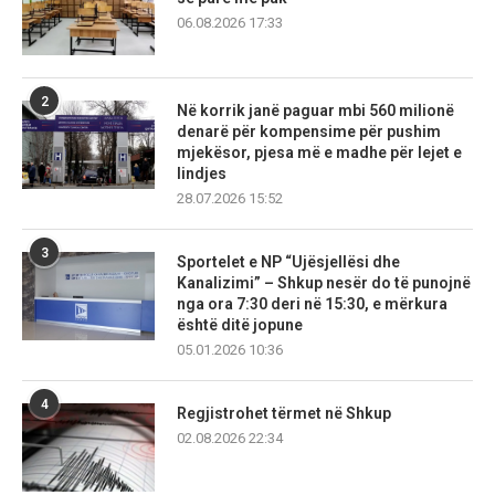
06.08.2026 17:33
2
Në korrik janë paguar mbi 560 milionë
denarë për kompensime për pushim
mjekësor, pjesa më e madhe për lejet e
lindjes
28.07.2026 15:52
3
Sportelet e NP “Ujësjellësi dhe
Kanalizimi” – Shkup nesër do të punojnë
nga ora 7:30 deri në 15:30, e mërkura
është ditë jopune
05.01.2026 10:36
4
Regjistrohet tërmet në Shkup
02.08.2026 22:34