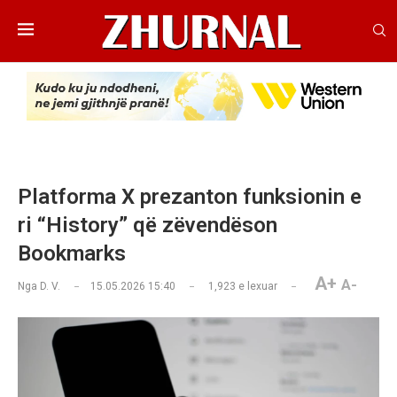
Platforma X prezanton funksionin e
ri “History” që zëvendëson
Bookmarks
A+
A-
Nga
D. V.
15.05.2026 15:40
1,923
e lexuar