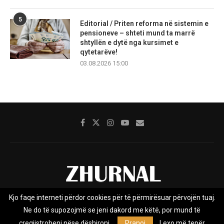
5
Editorial / Priten reforma në sistemin e
pensioneve – shteti mund ta marrë
shtyllën e dytë nga kursimet e
qytetarëve!
03.08.2026 15:00
Kjo faqe interneti përdor cookies për të përmirësuar përvojën tuaj.
Rreth nesh
Impresumi
Marketing
Kontakt
Ne do të supozojmë se jeni dakord me këtë, por mund të
Privacy Policy
çregjistroheni nëse dëshironi.
Pranoj
Lexo më tepër