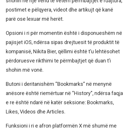
shohin në një vend të vetëm përmbajtjet e ruajtura,
postimet e pëlqyera, videot dhe artikujt që kanë
parë ose lexuar më herët.
Opsioni i ri për momentin është i disponueshëm në
pajisjet iOS, ndërsa sipas drejtuesit të produktit të
kompanisë, Nikita Bier, qëllimi është t’u lehtësohet
përdoruesve rikthimi te përmbajtjet që duan t’i
shohin më vonë.
Butoni i deritanishëm “Bookmarks” në menynë
anësore është riemërtuar në “History”, ndërsa faqja
e re është ndarë në katër seksione: Bookmarks,
Likes, Videos dhe Articles.
Funksioni i ri e afron platformën X më shumë me