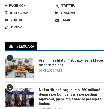
FACEBOOK
TWITTER
INSTAGRAM
LINKEDIN
YOUTUBE
EMAIL
TIKTOK
MË TË LEXUARA
1
Arsim, në shtator 4.900 nxënës të klasës
së parë më pak
06.08.2026 17:33
2
Në korrik janë paguar mbi 560 milionë
denarë për kompensime për pushim
mjekësor, pjesa më e madhe për lejet e
lindjes