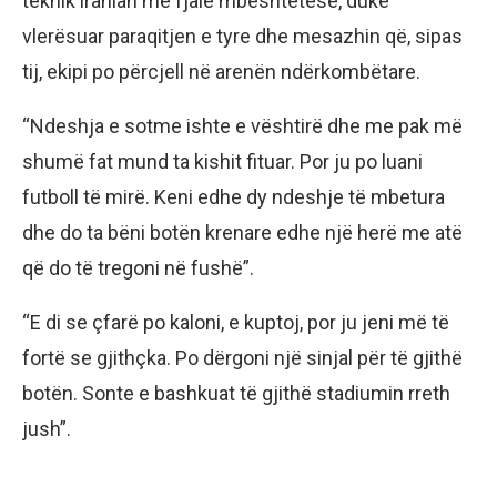
teknik iranian me fjalë mbështetëse, duke
vlerësuar paraqitjen e tyre dhe mesazhin që, sipas
tij, ekipi po përcjell në arenën ndërkombëtare.
“Ndeshja e sotme ishte e vështirë dhe me pak më
shumë fat mund ta kishit fituar. Por ju po luani
futboll të mirë. Keni edhe dy ndeshje të mbetura
dhe do ta bëni botën krenare edhe një herë me atë
që do të tregoni në fushë”.
“E di se çfarë po kaloni, e kuptoj, por ju jeni më të
fortë se gjithçka. Po dërgoni një sinjal për të gjithë
botën. Sonte e bashkuat të gjithë stadiumin rreth
jush”.