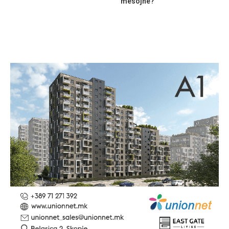
mësojnë?