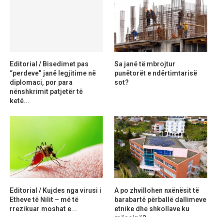
Editorial / Bisedimet pas
Sa janë të mbrojtur
“perdeve” janë legjitime në
punëtorët e ndërtimtarisë
diplomaci, por para
sot?
nënshkrimit patjetër të
ketë...
Editorial / Kujdes nga virusi i
A po zhvillohen nxënësit të
Etheve të Nilit – më të
barabartë përballë dallimeve
rrezikuar moshat e...
etnike dhe shkollave ku