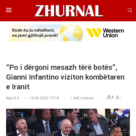
“Po i dërgoni mesazh tërë botës”,
Gianni Infantino viziton kombëtaren
e Iranit
A+
A-
Nga
D V
16.06.2026 15:18
1,946
e lexuar