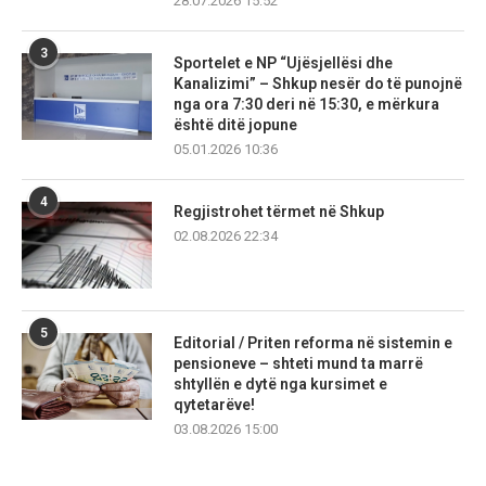
28.07.2026 15:52
3
Sportelet e NP “Ujësjellësi dhe
Kanalizimi” – Shkup nesër do të punojnë
nga ora 7:30 deri në 15:30, e mërkura
është ditë jopune
05.01.2026 10:36
4
Regjistrohet tërmet në Shkup
02.08.2026 22:34
5
Editorial / Priten reforma në sistemin e
pensioneve – shteti mund ta marrë
shtyllën e dytë nga kursimet e
qytetarëve!
03.08.2026 15:00