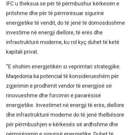
IFC u theksua se për të përmbushur kërkesën e
pritshme dhe për të përmirësuar sigurinë
energjetike të vendit, do të jenë të domosdoshme
investime në energji diellore, të erës dhe
infrastrukturë moderne, ku rol kyç duhet të ketë
kapitali privat.
“E shohim energjetikën si veprimtari strategjike.
Maqedonia ka potencial të konsiderueshëm për
zgjerimin e prodhimit vendor të energjisë së
rinovueshme dhe forcimin e pavarësisë
energjetike. Investimet në energji të erës, diellore
dhe infrastrukturë moderne do të jenë thelbësore
për përmbushjen e kërkesës së ardhshme dhe
përmirësimin e sigurisë energjetike. Duhet të