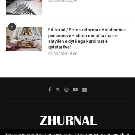
02.08.2026 22:34
5
Editorial / Priten reforma në sistemin e
pensioneve – shteti mund ta marrë
shtyllën e dytë nga kursimet e
qytetarëve!
03.08.2026 15:00
Kjo faqe interneti përdor cookies për të përmirësuar përvojën tuaj.