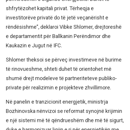
shfrytëzohet kapitali privat. Tërheqja e
investitorëve privatë do të jetë veçanërisht e
rëndësishme”, deklaroi Vibke Shlomer, drejtoreshë
e departamentit për Ballkanin Perëndimor dhe
Kaukazin e Jugut në IFC.
Shlomer theksoi se përveç investimeve në burime
të rinovueshme, shteti duhet të orientohet më
shumë drejt modeleve të partneriteteve publiko-
private për realizimin e projekteve zhvillimore.
Në panelin e tranzicionit energjetik, ministrja
Bozhinovska nënvizoi se reformat synojnë krijimin
e një sistemi më të qëndrueshëm dhe më të sigurt,
duke e harmonizuar ligjin e ri për energjetikën me