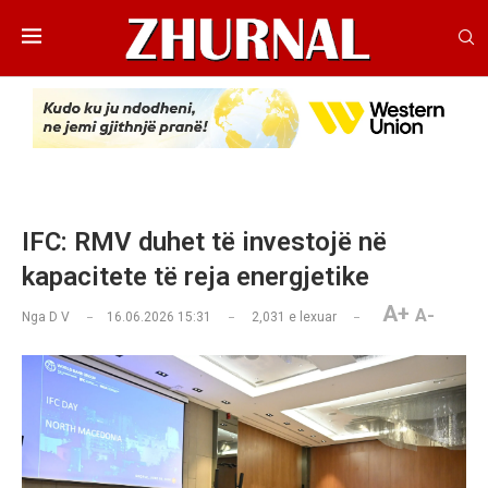
IFC: RMV duhet të investojë në
kapacitete të reja energjetike
A+
A-
Nga
D V
16.06.2026 15:31
2,031
e lexuar