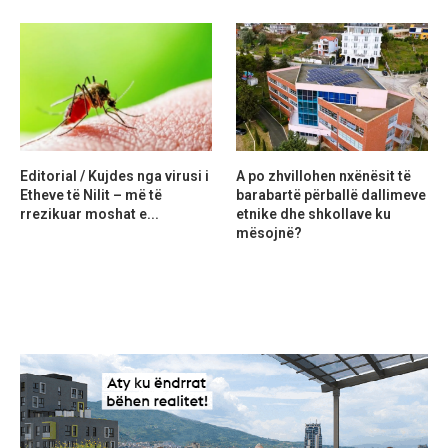
Editorial / Kujdes nga virusi i
A po zhvillohen nxënësit të
Etheve të Nilit – më të
barabartë përballë dallimeve
rrezikuar moshat e...
etnike dhe shkollave ku
mësojnë?