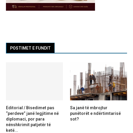
POSTIMET E FUNDIT
Editorial / Bisedimet pas
Sa janë të mbrojtur
“perdeve” janë legjitime në
punëtorët e ndërtimtarisë
diplomaci, por para
sot?
nënshkrimit patjetër të
ketë...