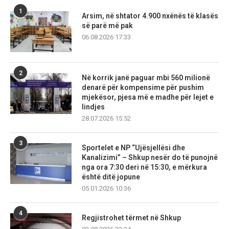
1
Arsim, në shtator 4.900 nxënës të klasës
së parë më pak
06.08.2026 17:33
2
Në korrik janë paguar mbi 560 milionë
denarë për kompensime për pushim
mjekësor, pjesa më e madhe për lejet e
lindjes
28.07.2026 15:52
3
Sportelet e NP “Ujësjellësi dhe
Kanalizimi” – Shkup nesër do të punojnë
nga ora 7:30 deri në 15:30, e mërkura
është ditë jopune
05.01.2026 10:36
4
Regjistrohet tërmet në Shkup