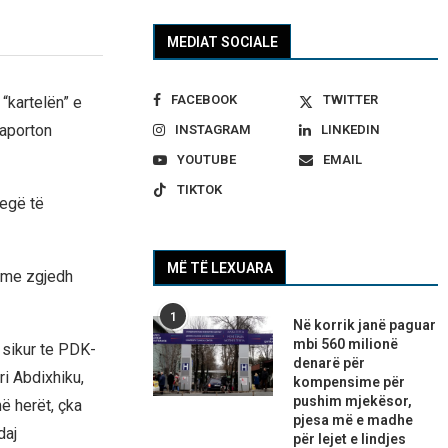
MEDIAT SOCIALE
FACEBOOK
TWITTER
“kartelën” e
raporton
INSTAGRAM
LINKEDIN
YOUTUBE
EMAIL
TIKTOK
degë të
MË TË LEXUARA
o me zgjedh
1
Në korrik janë paguar
mbi 560 milionë
 sikur te PDK-
denarë për
i Abdixhiku,
kompensime për
pushim mjekësor,
ë herët, çka
pjesa më e madhe
daj
për lejet e lindjes