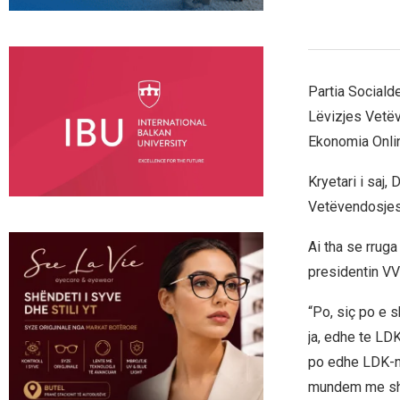
Partia Sociald
Lëvizjes Vetëv
Ekonomia Onli
Kryetari i saj,
Vetëvendosjes
Ai tha se rrug
presidentin VV
“Po, siç po e 
ja, edhe te LD
po edhe LDK-në
mundem me shtu