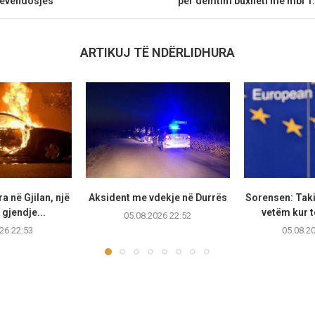
tëvendosjes
për dëmtim buxheti me mbi 1.
ARTIKUJ TË NDËRLIDHURA
a në Gjilan, një
Aksident me vdekje në Durrës
Sorensen: Taki
gjendje...
vetëm kur të
05.08.2026 22:52
26 22:53
05.08.2