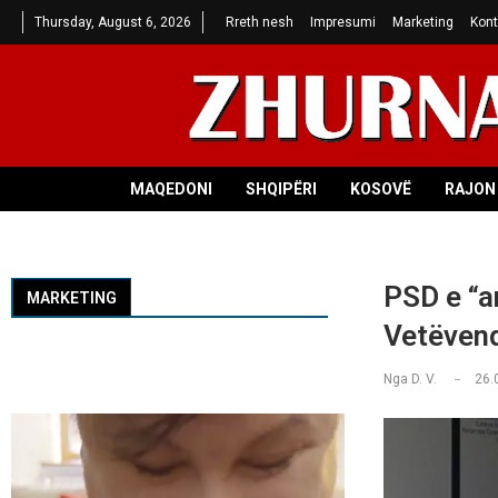
Thursday, August 6, 2026
Rreth nesh
Impresumi
Marketing
Kont
MAQEDONI
SHQIPËRI
KOSOVË
RAJON 
PSD e “a
MARKETING
Vetëven
Nga
D. V.
26.