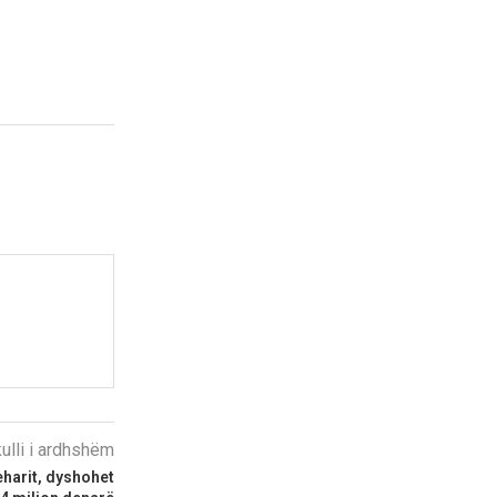
kulli i ardhshëm
eharit, dyshohet