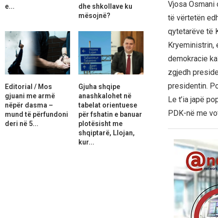
Vjosa Osmani o
e...
dhe shkollave ku
mësojnë?
të vërtetën ed
qytetarëve të 
Kryeministrin,
demokracie ka?
zgjedh preside
presidentin. P
Editorial / Mos
Gjuha shqipe
gjuani me armë
anashkalohet në
Le t’ia japë po
nëpër dasma –
tabelat orientuese
PDK-në me votu 
mund të përfundoni
për fshatin e banuar
deri në 5...
plotësisht me
shqiptarë, Llojan,
kur...