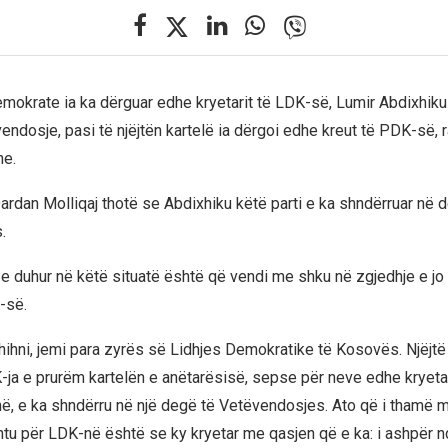
emokrate ia ka dërguar edhe kryetarit të LDK-së, Lumir Abdixhiku 
endosje, pasi të njëjtën kartelë ia dërgoi edhe kreut të PDK-së, 
ne.
 Dardan Molliqaj thotë se Abdixhiku këtë parti e ka shndërruar në 
.
a e duhur në këtë situatë është që vendi me shku në zgjedhje e j
-së.
shihni, jemi para zyrës së Lidhjes Demokratike të Kosovës. Njëjtë
K-ja e prurëm kartelën e anëtarësisë, sepse për neve edhe kryetar
, e ka shndërru në një degë të Vetëvendosjes. Ato që i thamë m
 për LDK-në është se ky kryetar me qasjen që e ka: i ashpër n