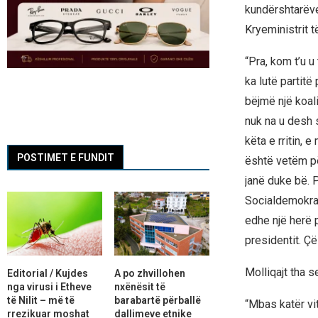
kundërshtarëve
Kryeministrit 
“Pra, kom t’u u
ka lutë partitë
bëjmë një koalic
nuk na u desh s
këta e rritin,
POSTIMET E FUNDIT
është vetëm pë
janë duke bë. 
Socialdemokra
edhe një herë 
presidentit. Çë
Molliqajt tha 
Editorial / Kujdes
A po zhvillohen
nga virusi i Etheve
nxënësit të
të Nilit – më të
barabartë përballë
“Mbas katër vi
rrezikuar moshat
dallimeve etnike