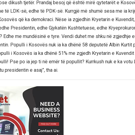
se dikush tjetër. Prandaj besoj që është mirë qytetarët e Koso
he të LDK-së, edhe të PDK-së. Kurrgjë më shumë sesa me ia krij
Kosovës që ka demokraci. Nëse ia zgjedhin Kryetarin e Kuvendit
 edhe Presidentin, edhe Gjykatën Kushtetuese, edhe Kryeprokuror
 Edhe me mundësinë e tyre. Vendi duhet me shku në zgjedhje e 
ntin. Populli i Kosovës nuk ia ka dhënë 58 deputetë Albin Kurtit
opulli i Kosovës ia ka dhënë 51% me zgjedh Kryetarin e Kuvendit
pulli! Pse po ia jep ti në emër të popullit? Kurrkush nuk e ka vot
presidentin e asaj”, tha ai.