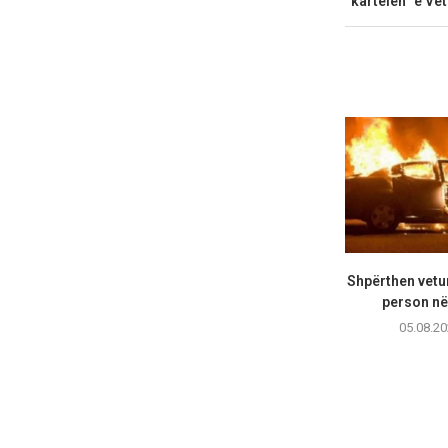
“kartelën” e Ve
Shpërthen vetur
person në 
05.08.20