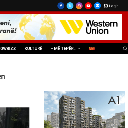
Login
HOWBIZZ
KULTURË
+ MË TEPËR…
en