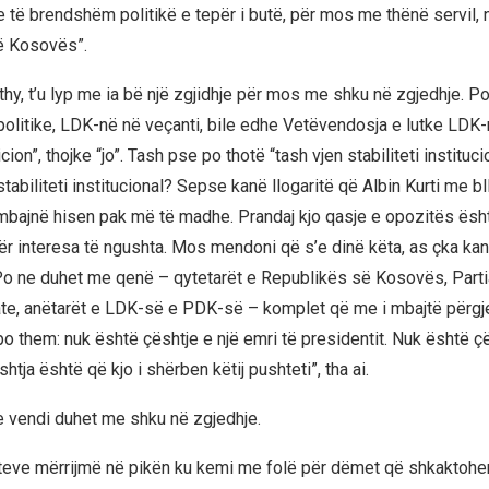
 të brendshëm politikë e tepër i butë, për mos me thënë servil, 
të Kosovës”.
 thy, t’u lyp me ia bë një zgjidhje për mos me shku në zgjedhje. Po
 politike, LDK-në në veçanti, bile edhe Vetëvendosja e lutke LDK-n
ion”, thojke “jo”. Tash pse po thotë “tash vjen stabiliteti instituci
tabiliteti institucional? Sepse kanë llogaritë që Albin Kurti me bl
 e mbajnë hisen pak më të madhe. Prandaj kjo qasje e opozitës ësh
r interesa të ngushta. Mos mendoni që s’e dinë këta, as çka kan
Po ne duhet me qenë – qytetarët e Republikës së Kosovës, Parti
te, anëtarët e LDK-së e PDK-së – komplet që me i mbajtë përgj
po them: nuk është çështje e një emri të presidentit. Nuk është ç
shtja është që kjo i shërben këtij pushteti”, tha ai.
se vendi duhet me shku në zgjedhje.
teve mërrijmë në pikën ku kemi me folë për dëmet që shkaktohen