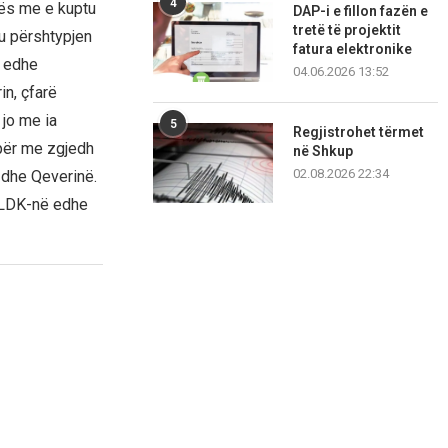
4
vës me e kuptu
DAP-i e fillon fazën e
tretë të projektit
u përshtypjen
fatura elektronike
, edhe
04.06.2026 13:52
in, çfarë
jo me ia
5
Regjistrohet tërmet
 për me zgjedh
në Shkup
02.08.2026 22:34
 dhe Qeverinë.
u LDK-në edhe