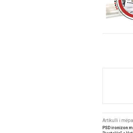
Artikulli i më
PSD ironizon m