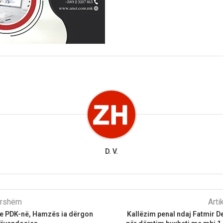
D. V.
parshëm
Arti
e PDK-në, Hamzës ia dërgon
Kallëzim penal ndaj Fatmir D