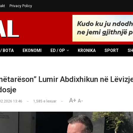
akt
Privacy Policy
/ BOTA
EKONOMI
ED / OP
KRONIKA
SPORT
S
nëtarëson” Lumir Abdixhikun në Lëvizj
dosje
A+
A-
02.2026 13:46
1,585
e lexuar