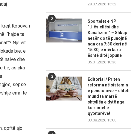
ndaj
28.07.2026 15:52
2
Sportelet e NP
 krejt Kosova i
“Ujësjellësi dhe
Kanalizimi” – Shkup
ë: “hajde ta
nesër do të punojnë
onal”? Një vit
nga ora 7:30 deri në
15:30, e mërkura
lokada bie, e
është ditë jopune
të naive dhe
05.01.2026 10:36
ë bë, as çka
a
3
Editorial / Priten
egjës, sepse
reforma në sistemin
e pensioneve – shteti
ështje emri të
mund ta marrë
shtyllën e dytë nga
kursimet e
qytetarëve!
03.08.2026 15:00
, qoftë ajo