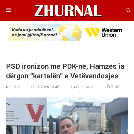
PSD ironizon me PDK-në, Hamzës ia
dërgon “kartelën” e Vetëvendosjes
A+
A-
Nga
D. V.
26.02.2026 13:45
1,412
e lexuar