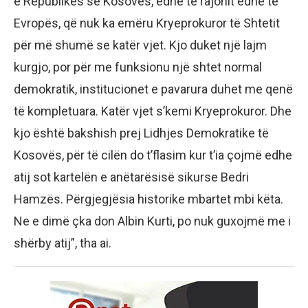
e Republikës së Kosovës, edhe të rajonit edhe të
Evropës, që nuk ka emëru Kryeprokuror të Shtetit
për më shumë se katër vjet. Kjo duket një lajm
kurgjo, por për me funksionu një shtet normal
demokratik, institucionet e pavarura duhet me qenë
të kompletuara. Katër vjet s’kemi Kryeprokuror. Dhe
kjo është bakshish prej Lidhjes Demokratike të
Kosovës, për të cilën do t’flasim kur t’ia çojmë edhe
atij sot kartelën e anëtarësisë sikurse Bedri
Hamzës. Përgjegjësia historike mbartet mbi këta.
Ne e dimë çka don Albin Kurti, po nuk guxojmë me i
shërby atij”, tha ai.