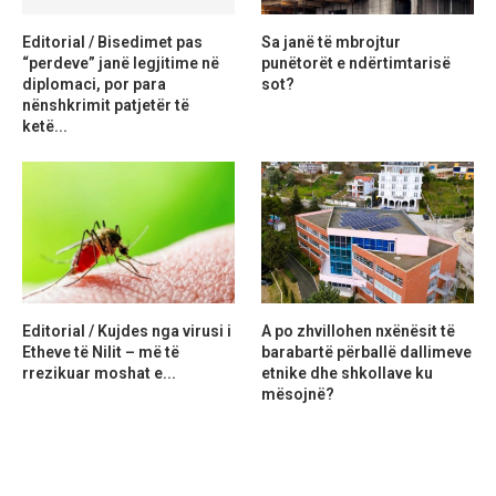
Editorial / Bisedimet pas
Sa janë të mbrojtur
“perdeve” janë legjitime në
punëtorët e ndërtimtarisë
diplomaci, por para
sot?
nënshkrimit patjetër të
ketë...
Editorial / Kujdes nga virusi i
A po zhvillohen nxënësit të
Etheve të Nilit – më të
barabartë përballë dallimeve
rrezikuar moshat e...
etnike dhe shkollave ku
mësojnë?