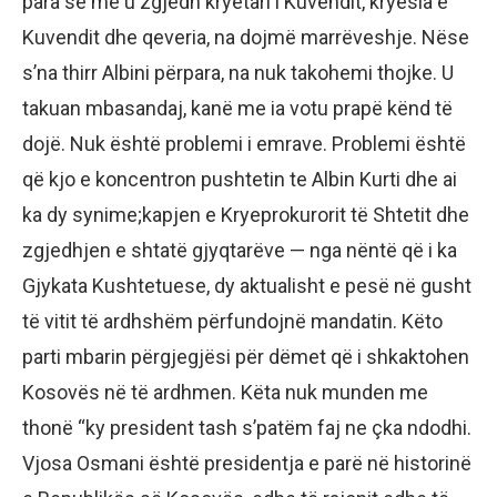
para se me u zgjedh kryetari i Kuvendit, kryesia e
Kuvendit dhe qeveria, na dojmë marrëveshje. Nëse
s’na thirr Albini përpara, na nuk takohemi thojke. U
takuan mbasandaj, kanë me ia votu prapë kënd të
dojë. Nuk është problemi i emrave. Problemi është
që kjo e koncentron pushtetin te Albin Kurti dhe ai
ka dy synime;kapjen e Kryeprokurorit të Shtetit dhe
zgjedhjen e shtatë gjyqtarëve — nga nëntë që i ka
Gjykata Kushtetuese, dy aktualisht e pesë në gusht
të vitit të ardhshëm përfundojnë mandatin. Këto
parti mbarin përgjegjësi për dëmet që i shkaktohen
Kosovës në të ardhmen. Këta nuk munden me
thonë “ky president tash s’patëm faj ne çka ndodhi.
Vjosa Osmani është presidentja e parë në historinë