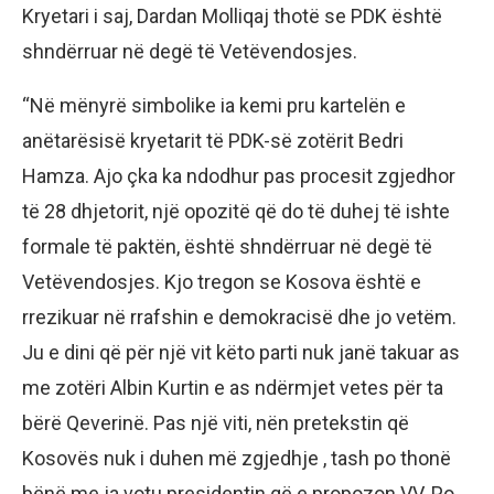
Kryetari i saj, Dardan Molliqaj thotë se PDK është
shndërruar në degë të Vetëvendosjes.
“Në mënyrë simbolike ia kemi pru kartelën e
anëtarësisë kryetarit të PDK-së zotërit Bedri
Hamza. Ajo çka ka ndodhur pas procesit zgjedhor
të 28 dhjetorit, një opozitë që do të duhej të ishte
formale të paktën, është shndërruar në degë të
Vetëvendosjes. Kjo tregon se Kosova është e
rrezikuar në rrafshin e demokracisë dhe jo vetëm.
Ju e dini që për një vit këto parti nuk janë takuar as
me zotëri Albin Kurtin e as ndërmjet vetes për ta
bërë Qeverinë. Pas një viti, nën pretekstin që
Kosovës nuk i duhen më zgjedhje , tash po thonë
bënë me ja votu presidentin që e propozon VV. Po