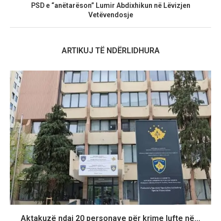
PSD e “anëtarëson” Lumir Abdixhikun në Lëvizjen
Vetëvendosje
ARTIKUJ TË NDËRLIDHURA
Aktakuzë ndaj 20 personave për krime lufte në...