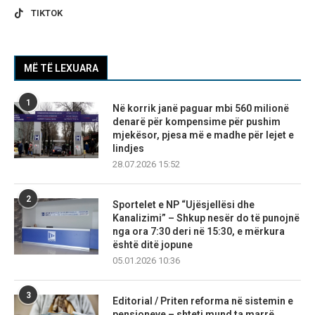
TIKTOK
MË TË LEXUARA
1
Në korrik janë paguar mbi 560 milionë
denarë për kompensime për pushim
mjekësor, pjesa më e madhe për lejet e
lindjes
28.07.2026 15:52
2
Sportelet e NP “Ujësjellësi dhe
Kanalizimi” – Shkup nesër do të punojnë
nga ora 7:30 deri në 15:30, e mërkura
është ditë jopune
05.01.2026 10:36
3
Editorial / Priten reforma në sistemin e
pensioneve – shteti mund ta marrë