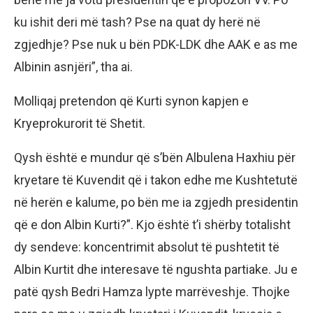
ku ishit deri më tash? Pse na quat dy herë në
zgjedhje? Pse nuk u bën PDK-LDK dhe AAK e as me
Albinin asnjëri”, tha ai.
Molliqaj pretendon që Kurti synon kapjen e
Kryeprokurorit të Shetit.
Qysh është e mundur që s’bën Albulena Haxhiu për
kryetare të Kuvendit që i takon edhe me Kushtetutë
në herën e kalume, po bën me ia zgjedh presidentin
që e don Albin Kurti?”. Kjo është t’i shërby totalisht
dy sendeve: koncentrimit absolut të pushtetit të
Albin Kurtit dhe interesave të ngushta partiake. Ju e
patë qysh Bedri Hamza lypte marrëveshje. Thojke