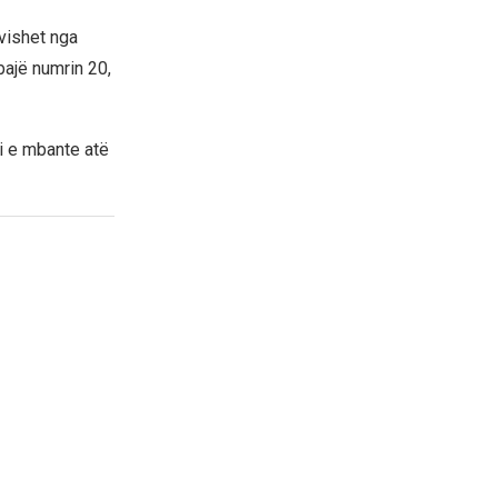
 vishet nga
ajë numrin 20,
ai e mbante atë