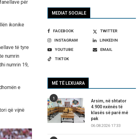
fanellave për
MEDIAT SOCIALE
llën ikonike
FACEBOOK
TWITTER
INSTAGRAM
LINKEDIN
ellave të tyre
YOUTUBE
EMAIL
te numrin
TIKTOK
dhi numrin 19,
MË TË LEXUARA
ë dhomën e
1
Arsim, në shtator
4.900 nxënës të
ori që vijnë
klasës së parë më
pak
06.08.2026 17:33