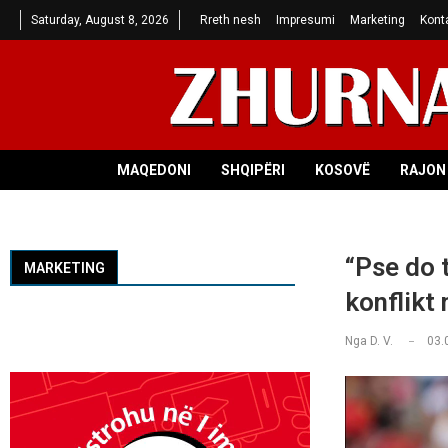
Saturday, August 8, 2026
Rreth nesh
Impresumi
Marketing
Kont
MAQEDONI
SHQIPËRI
KOSOVË
RAJON 
“Pse do 
MARKETING
konflikt
Nga
D. V.
03.