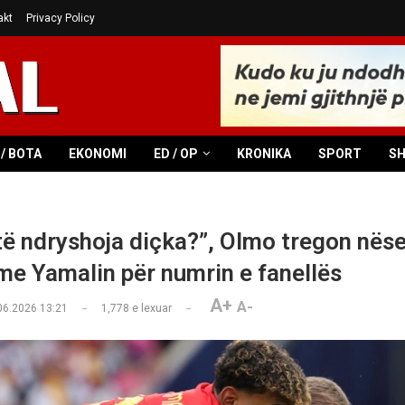
akt
Privacy Policy
/ BOTA
EKONOMI
ED / OP
KRONIKA
SPORT
S
të ndryshoja diçka?”, Olmo tregon nëse
 me Yamalin për numrin e fanellës
A+
A-
06.2026 13:21
1,778
e lexuar