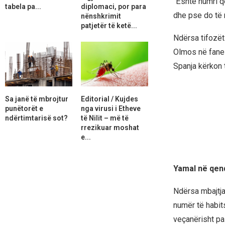
“Është numri q
tabela pa...
diplomaci, por para
dhe pse do të 
nënshkrimit
patjetër të ketë...
Ndërsa tifozët
Olmos në fanel
Spanja kërkon t
Sa janë të mbrojtur
Editorial / Kujdes
punëtorët e
nga virusi i Etheve
ndërtimtarisë sot?
të Nilit – më të
rrezikuar moshat
e...
Yamal në qen
Ndërsa mbajtja
numër të habit
veçanërisht pa