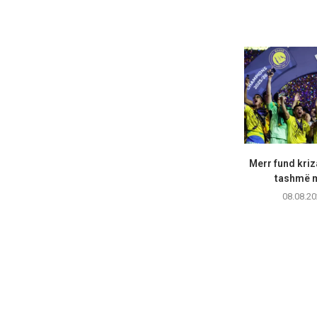
Merr fund kriz
tashmë m
08.08.20