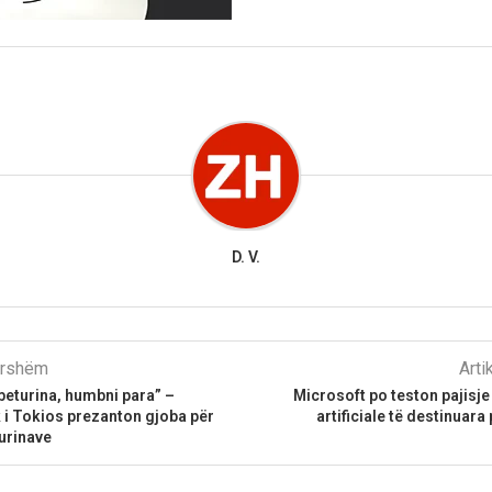
D. V.
parshëm
Arti
beturina, humbni para” –
Microsoft po teston pajisje
ik i Tokios prezanton gjoba për
artificiale të destinuara
urinave