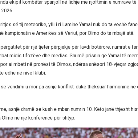
a ekipit kombëtar spanjoll në lidhje me njoftimin e numrave të 
 2026.
itjes së tij meteorike, ylli i ri Lamine Yamal nuk do ta veshë fane
ë kampionatin e Amerikës së Veriut, por Olmo do ta mbajë atë.
ërgatitet për një tjetër përpjekje për lavdi botërore, numrat e fan
debat midis tifozëve dhe medias. Shumë prisnin që Yamal të merr
, por ai mbeti në pronësi të Olmos, ndërsa anësori 18-vjeçar zgjo
te edhe në nivel klubi.
se vendimi u mor pa asnjë konflikt, duke theksuar harmoninë n
me, asnjë dramë se kush e mban numrin 10. Këto janë thjesht hist
ha Olmo në një konferencë për shtyp.