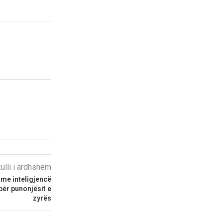
kulli i ardhshëm
 me inteligjencë
 për punonjësit e
zyrës