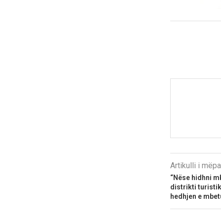
Artikulli i më
“Nëse hidhni m
distrikti turist
hedhjen e mbet