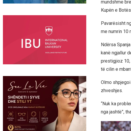
mundshme brend
Kupën e Botës
Pavarësisht ngr
me numrin 10 n
Ndërsa Spanja p
kanë ngjallur 
prestigjioz 10
të cilin e mban
Olmo shpjegoi 
zhveshjes.
“Nuk ka proble
nga jashtë”, t