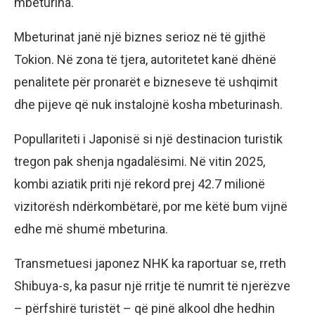
mbeturina.
Mbeturinat janë një biznes serioz në të gjithë
Tokion. Në zona të tjera, autoritetet kanë dhënë
penalitete për pronarët e bizneseve të ushqimit
dhe pijeve që nuk instalojnë kosha mbeturinash.
Popullariteti i Japonisë si një destinacion turistik
tregon pak shenja ngadalësimi. Në vitin 2025,
kombi aziatik priti një rekord prej 42.7 milionë
vizitorësh ndërkombëtarë, por me këtë bum vijnë
edhe më shumë mbeturina.
Transmetuesi japonez NHK ka raportuar se, rreth
Shibuya-s, ka pasur një rritje të numrit të njerëzve
– përfshirë turistët – që pinë alkool dhe hedhin