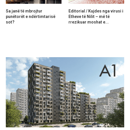
Sa janë të mbrojtur
Editorial / Kujdes nga virusi i
punëtorët e ndërtimtarisë
Etheve të Nilit – më të
sot?
rrezikuar moshat e...