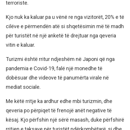
terroriste.
Kjo nuk ka kaluar pa u vënë re nga vizitorët, 20% e të
cilëve e përmendën atë si shqetësimin më të madh
për turistët në një anketë të drejtuar nga qeveria
vitin e kaluar.
Turizmi është rritur ndjeshëm në Japoni që nga
pandemia e Covid-19, falë një monedhe të
dobësuar dhe videove të panumërta virale në
mediat sociale.
Me këtë rritje ka ardhur edhe mbi turizmin, dhe
qeveria po përpiqet të frenojë anët negative të
kësaj. Kjo përfshin një sërë masash, duke përfshirë
rritjen e taksave për turistët ndërkombëtarë, si dhe