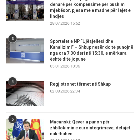
denarë për kompensime për pushim
mjekësor, pjesa më e madhe për lejet e
lindjes
28.07.2026 15:52
3
Sportelet e NP “Ujësjellësi dhe
Kanalizimi” – Shkup nesër do të punojnë
nga ora 7:30 deri në 15:30, e mërkura
është ditë jopune
05.01.2026 10:36
4
Regjistrohet tërmet në Shkup
02.08.2026 22:34
5
Mucunski: Qeveria punon për
zhbllokimin e eurointegrimeve, detajet
nuk thuhen