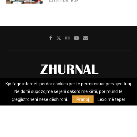
03.08.2026 16:35
Kjo faqe interneti përdor cookies për të përmirësuar përvojën tuaj.
Rreth nesh
Impresumi
Marketing
Kontakt
Ne do të supozojmë se jeni dakord me këtë, por mund të
Privacy Policy
çregjistroheni nëse dëshironi.
Pranoj
Lexo më tepër
Zhurnal.mk është Agjenci e Lajmeve e pavarur, e themeluar në vitin
2009, që e mbulon Maqedoninë, Kosovën, Shqipërinë edhe lajmet
nga bota.
@2026 - All Right Reserved. Designed and Developed by
Anet.Com.Mk