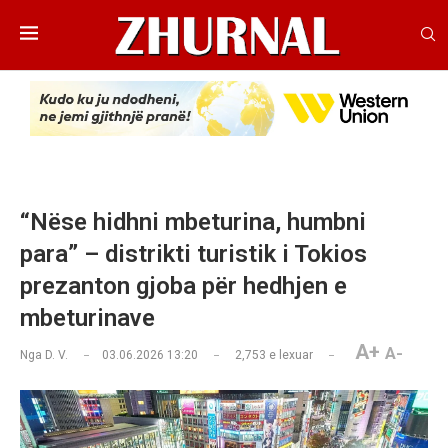
“Nëse hidhni mbeturina, humbni
para” – distrikti turistik i Tokios
prezanton gjoba për hedhjen e
mbeturinave
A+
A-
Nga
D. V.
03.06.2026 13:20
2,753
e lexuar