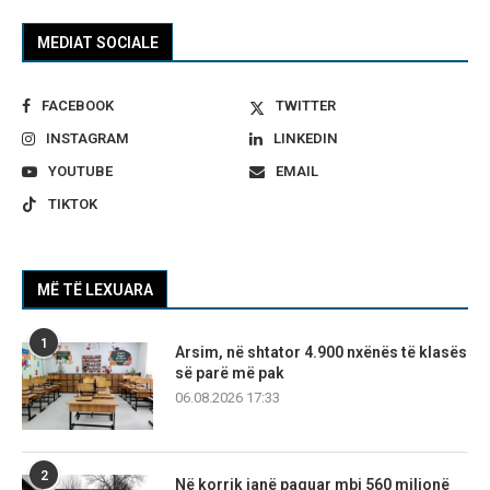
MEDIAT SOCIALE
FACEBOOK
TWITTER
INSTAGRAM
LINKEDIN
YOUTUBE
EMAIL
TIKTOK
MË TË LEXUARA
1
Arsim, në shtator 4.900 nxënës të klasës
së parë më pak
06.08.2026 17:33
2
Në korrik janë paguar mbi 560 milionë