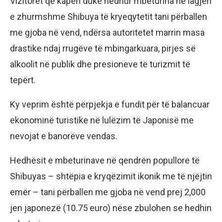
Vizitorët që kapen duke hedhur mbeturina në lagjen
e zhurmshme Shibuya të kryeqytetit tani përballen
me gjoba në vend, ndërsa autoritetet marrin masa
drastike ndaj rrugëve të mbingarkuara, pirjes së
alkoolit në publik dhe presioneve të turizmit të
tepërt.
Ky veprim është përpjekja e fundit për të balancuar
ekonominë turistike në lulëzim të Japonisë me
nevojat e banorëve vendas.
Hedhësit e mbeturinave në qendrën popullore të
Shibuyas – shtëpia e kryqëzimit ikonik me të njëjtin
emër – tani përballen me gjoba në vend prej 2,000
jen japonezë (10.75 euro) nëse zbulohen se hedhin