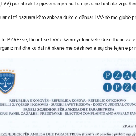
LVV) për shkak të pjesëmarrjes së fëmijëve në fushatë zgjedho
uar si të bazuara këto ankesa duke e dënuar LVV-në me gjobë p
 të PZAP-së, thuhet se LVV e ka arsyetuar këtë duke thënë se e 
rganizimit dhe ka dal në skenë me dëshirën e saj dhe lejën e prin