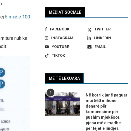
re.
MEDIAT SOCIALE
rej
5 mijë e 100
FACEBOOK
TWITTER
mitura nuk ka
INSTAGRAM
LINKEDIN
dit.
YOUTUBE
EMAIL
TIKTOK
MË TË LEXUARA
1
Në korrik janë paguar
mbi 560 milionë
denarë për
kompensime për
pushim mjekësor,
pjesa më e madhe
për lejet e lindjes