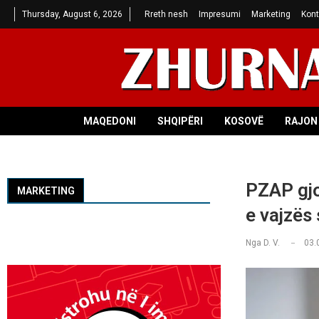
Thursday, August 6, 2026
Rreth nesh
Impresumi
Marketing
Kont
MAQEDONI
SHQIPËRI
KOSOVË
RAJON 
PZAP gjo
MARKETING
e vajzës
Nga
D. V.
03.