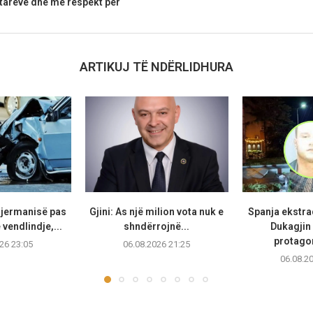
tarëve dhe me respekt për
ARTIKUJ TË NDËRLIDHURA
Gjermanisë pas
Gjini: As një milion vota nuk e
Spanja ekstr
vendlindje,...
shndërrojnë...
Dukagjin 
protagon
26 23:05
06.08.2026 21:25
06.08.2