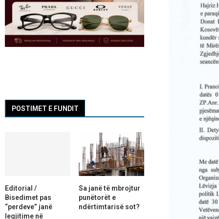
POSTIMET E FUNDIT
Editorial /
Sa janë të mbrojtur
Bisedimet pas
punëtorët e
“perdeve” janë
ndërtimtarisë sot?
legjitime në