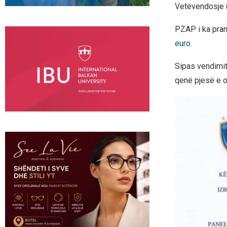
Vetëvendosje (
PZAP i ka pran
euro
.
Sipas vendimit
qenë pjesë e o