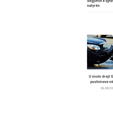
dëgjimin e qyte
natyrën
U nisën drejt 
pushimeve në 
06.08.20