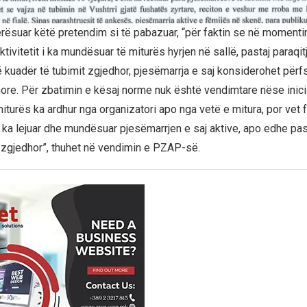
rësuar këtë pretendim si të pabazuar, “për faktin se në momenti
aktivitetit i ka mundësuar të miturës hyrjen në sallë, pastaj paraqi
 kuadër të tubimit zgjedhor, pjesëmarrja e saj konsiderohet përfs
ore. Për zbatimin e kësaj norme nuk është vendimtare nëse inici
miturës ka ardhur nga organizatori apo nga vetë e mitura, por vet f
k ka lejuar dhe mundësuar pjesëmarrjen e saj aktive, apo edhe pas
ar zgjedhor”, thuhet në vendimin e PZAP-së.