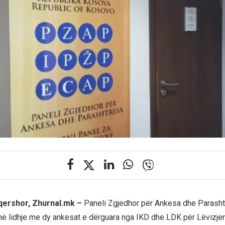
 qershor, Zhurnal.mk –
Paneli Zgjedhor për Ankesa dhe Parash
ë lidhje me dy ankesat e dërguara nga IKD dhe LDK për Lëvizje