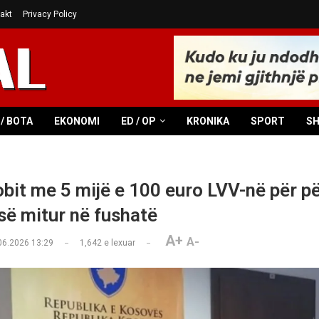
akt
Privacy Policy
/ BOTA
EKONOMI
ED / OP
KRONIKA
SPORT
S
bit me 5 mijë e 100 euro LVV-në për p
 së mitur në fushatë
A+
A-
06.2026 13:29
1,642
e lexuar