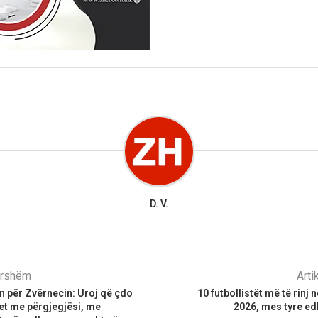
D. V.
parshëm
Arti
in për Zvërnecin: Uroj që çdo
10 futbollistët më të rinj
et me përgjegjësi, me
2026, mes tyre ed