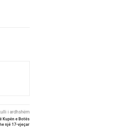
kulli i ardhshëm
 në Kupën e Botës
he një 17-vjeçar