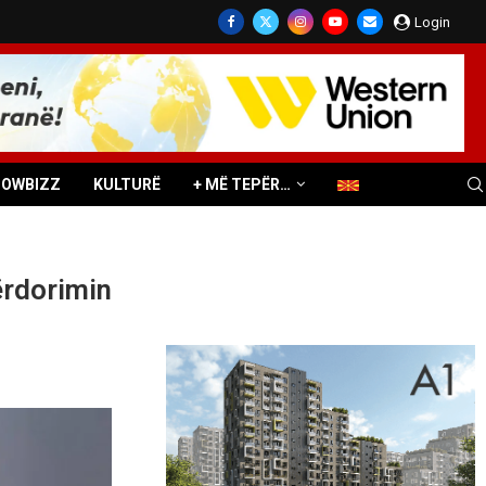
Login
HOWBIZZ
KULTURË
+ MË TEPËR…
ërdorimin