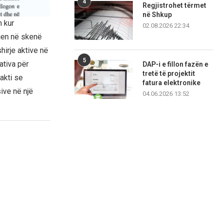
4
Regjistrohet tërmet
në Shkup
n kur
02.08.2026 22:34
tjen në skenë
hirje aktive në
5
ativa për
DAP-i e fillon fazën e
tretë të projektit
akti se
fatura elektronike
ive në një
04.06.2026 13:52