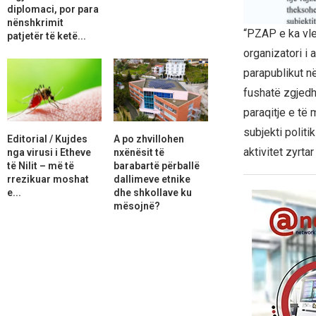
diplomaci, por para
nënshkrimit
“PZAP e ka vle
patjetër të ketë...
organizatori i 
parapublikut në
fushatë zgjedh
paraqitje e të 
subjekti politi
Editorial / Kujdes
A po zhvillohen
aktivitet zyrt
nga virusi i Etheve
nxënësit të
të Nilit – më të
barabartë përballë
rrezikuar moshat
dallimeve etnike
e...
dhe shkollave ku
mësojnë?