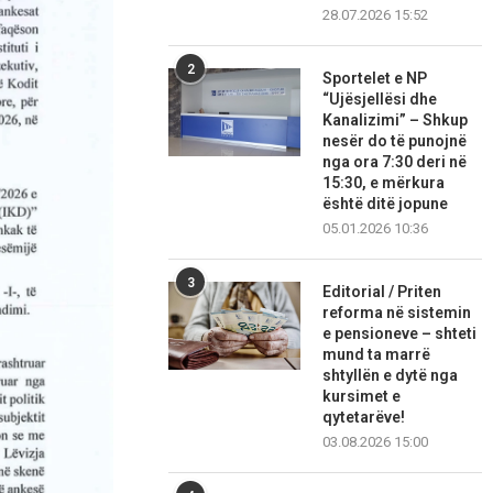
28.07.2026 15:52
2
Sportelet e NP
“Ujësjellësi dhe
Kanalizimi” – Shkup
nesër do të punojnë
nga ora 7:30 deri në
15:30, e mërkura
është ditë jopune
05.01.2026 10:36
3
Editorial / Priten
reforma në sistemin
e pensioneve – shteti
mund ta marrë
shtyllën e dytë nga
kursimet e
qytetarëve!
03.08.2026 15:00