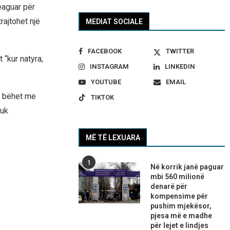
eaguar për
rajtohet një
MEDIAT SOCIALE
FACEBOOK
TWITTER
 “kur natyra,
INSTAGRAM
LINKEDIN
YOUTUBE
EMAIL
ë bëhet me
TIKTOK
nuk
MË TË LEXUARA
1
Në korrik janë paguar
mbi 560 milionë
denarë për
kompensime për
pushim mjekësor,
pjesa më e madhe
për lejet e lindjes