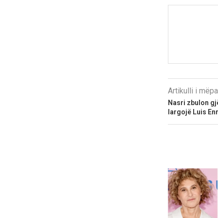
Artikulli i më
Nasri zbulon g
largojë Luis En