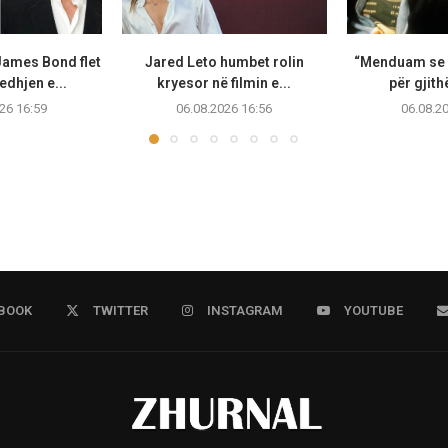
James Bond flet
Jared Leto humbet rolin
“Menduam se i
edhjen e...
kryesor në filmin e...
për gjithë
26 16:59
06.08.2026 16:56
06.08.2
BOOK
TWITTER
INSTAGRAM
YOUTUBE