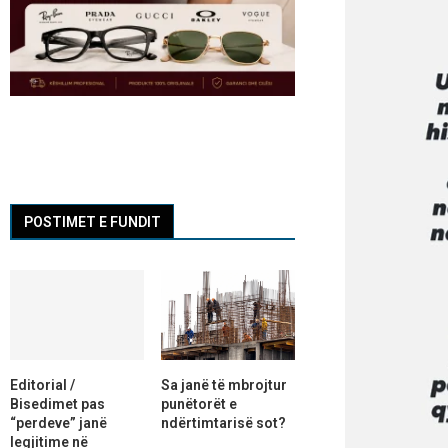
POSTIMET E FUNDIT
Editorial /
Sa janë të mbrojtur
Bisedimet pas
punëtorët e
“perdeve” janë
ndërtimtarisë sot?
legjitime në