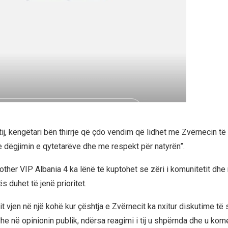
tij, këngëtari bën thirrje që çdo vendim që lidhet me Zvërnecin t
e dëgjimin e qytetarëve dhe me respekt për natyrën”.
rother VIP Albania 4 ka lënë të kuptohet se zëri i komunitetit dhe r
s duhet të jenë prioritet.
it vjen në një kohë kur çështja e Zvërnecit ka nxitur diskutime të
dhe në opinionin publik, ndërsa reagimi i tij u shpërnda dhe u ko