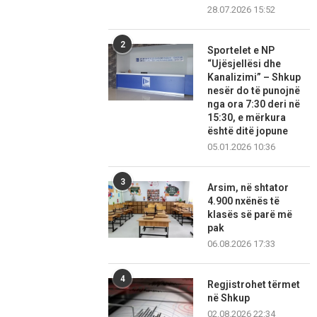
28.07.2026 15:52
2
Sportelet e NP
“Ujësjellësi dhe
Kanalizimi” – Shkup
nesër do të punojnë
nga ora 7:30 deri në
15:30, e mërkura
është ditë jopune
05.01.2026 10:36
3
Arsim, në shtator
4.900 nxënës të
klasës së parë më
pak
06.08.2026 17:33
4
Regjistrohet tërmet
në Shkup
02.08.2026 22:34