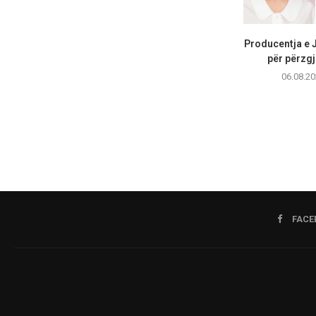
Producentja e 
për përzgj
06.08.20
FACE