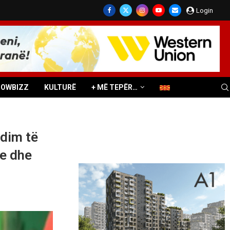
Login
HOWBIZZ
KULTURË
+ MË TEPËR…
ndim të
ve dhe