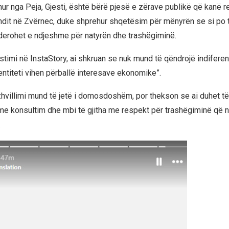
hur nga Peja, Gjesti, është bërë pjesë e zërave publikë që kanë r
undit në Zvërnec, duke shprehur shqetësim për mënyrën se si po t
erohet e ndjeshme për natyrën dhe trashëgiminë.
timi në InstaStory, ai shkruan se nuk mund të qëndrojë indiferent
entiteti vihen përballë interesave ekonomike”.
 zhvillimi mund të jetë i domosdoshëm, por thekson se ai duhet t
me konsultim dhe mbi të gjitha me respekt për trashëgiminë që 
.