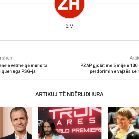
D. V.
parshëm
Arti
jënë e vetme që mund ta
PZAP gjobit me 5 mijë e 100
riquen nga PSG-ja
përdorimin e vajzës së 
ARTIKUJ TË NDËRLIDHURA