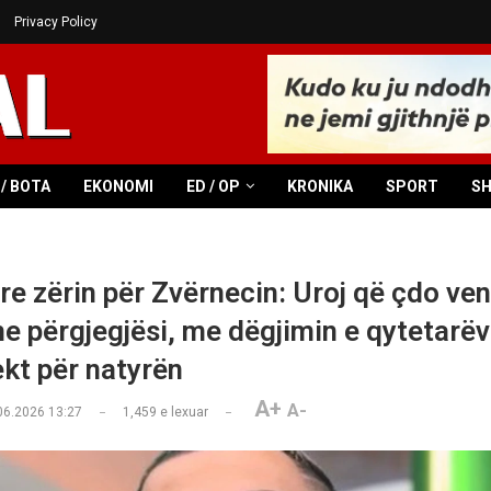
Privacy Policy
/ BOTA
EKONOMI
ED / OP
KRONIKA
SPORT
S
gre zërin për Zvërnecin: Uroj që çdo ve
e përgjegjësi, me dëgjimin e qytetarë
kt për natyrën
A+
A-
06.2026 13:27
1,459
e lexuar