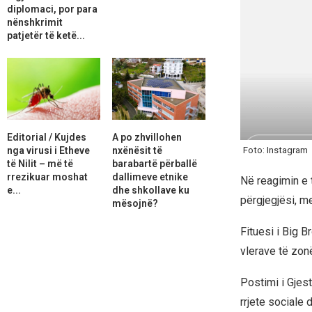
diplomaci, por para
nënshkrimit
patjetër të ketë...
Editorial / Kujdes
A po zhvillohen
nga virusi i Etheve
nxënësit të
Foto: Instagram
të Nilit – më të
barabartë përballë
rrezikuar moshat
dallimeve etnike
Në reagimin e 
e...
dhe shkollave ku
përgjegjësi, m
mësojnë?
Fituesi i Big B
vlerave të zonë
Postimi i Gjest
rrjete sociale 