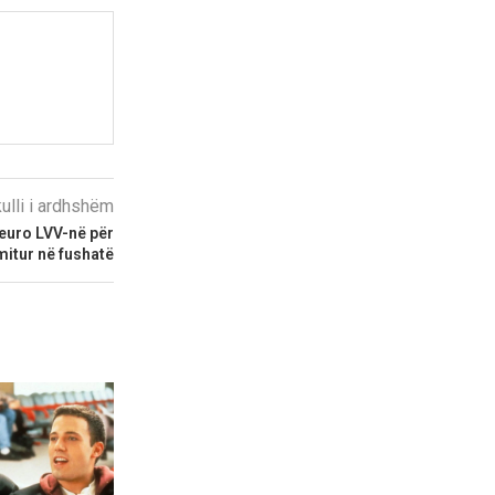
kulli i ardhshëm
 euro LVV-në për
mitur në fushatë