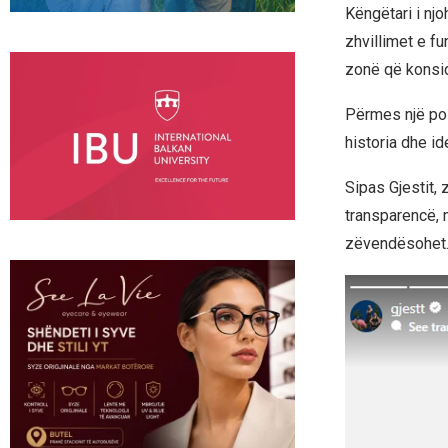
Këngëtari i njo
zhvillimet e f
zonë që konsid
Përmes një pos
historia dhe id
Sipas Gjestit,
transparencë, 
zëvendësohet