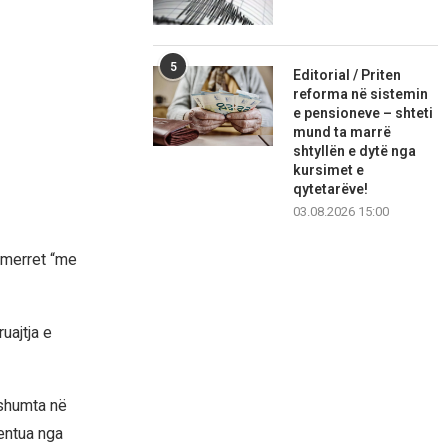
5
Editorial / Priten
reforma në sistemin
e pensioneve – shteti
mund ta marrë
shtyllën e dytë nga
kursimet e
qytetarëve!
03.08.2026 15:00
ë merret “me
uajtja e
 shumta në
mentua nga