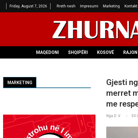
Friday, August 7, 2026
Rreth nesh
Impresumi
Marketing
Kontakt
MAQEDONI
SHQIPËRI
KOSOVË
RAJON 
Gjesti n
MARKETING
merret m
me respe
Nga
D. V.
03.