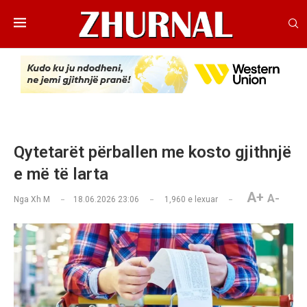
Qytetarët përballen me kosto gjithnjë
e më të larta
A+
A-
Nga
Xh M
18.06.2026 23:06
1,960
e lexuar