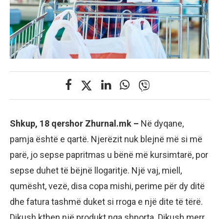
Shkup, 18 qershor Zhurnal.mk –
Në dyqane,
pamja është e qartë. Njerëzit nuk blejnë më si më
parë, jo sepse papritmas u bënë më kursimtarë, por
sepse duhet të bëjnë llogaritje. Një vaj, miell,
qumësht, vezë, disa copa mishi, perime për dy ditë
dhe fatura tashmë duket si rroga e një dite të tërë.
Dikush kthen një produkt nga shporta. Dikush merr