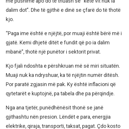
me pushime apo do të thuash se “këtë vit nuk ia
dalim dot”. Dhe të gjithë e dinë se çfarë do të thotë
kjo.
“Paga ime është e njëjtë, por muaji është bërë më i
gjatë. Kemi dhjetë ditët e fundit që po ia dalim
mbanë”, thotë një punëtor i sektorit privat.
Kjo fjali ndoshta e përshkruan më së miri situatën.
Muaji nuk ka ndryshuar, ka të njëjtin numër ditësh.
Por paratë zgjasin më pak. Ky është inflacioni që
qytetarët e kuptojnë, pa tabela dhe pa përqindje.
Nga ana tjetër, punëdhënësit thonë se janë
gjithashtu nën presion. Lëndët e para, energjia
elektrike, qiraja, transporti, taksat, pagat. Çdo kosto