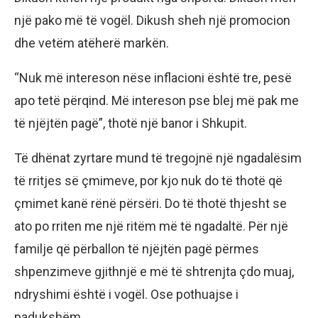
një pako më të vogël. Dikush sheh një promocion
dhe vetëm atëherë markën.
“Nuk më intereson nëse inflacioni është tre, pesë
apo tetë përqind. Më intereson pse blej më pak me
të njëjtën pagë”, thotë një banor i Shkupit.
Të dhënat zyrtare mund të tregojnë një ngadalësim
të rritjes së çmimeve, por kjo nuk do të thotë që
çmimet kanë rënë përsëri. Do të thotë thjesht se
ato po rriten me një ritëm më të ngadaltë. Për një
familje që përballon të njëjtën pagë përmes
shpenzimeve gjithnjë e më të shtrenjta çdo muaj,
ndryshimi është i vogël. Ose pothuajse i
padukshëm.