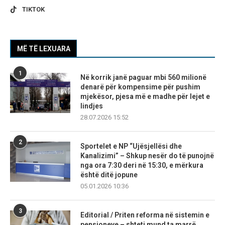
TIKTOK
MË TË LEXUARA
1
Në korrik janë paguar mbi 560 milionë
denarë për kompensime për pushim
mjekësor, pjesa më e madhe për lejet e
lindjes
28.07.2026 15:52
2
Sportelet e NP “Ujësjellësi dhe
Kanalizimi” – Shkup nesër do të punojnë
nga ora 7:30 deri në 15:30, e mërkura
është ditë jopune
05.01.2026 10:36
3
Editorial / Priten reforma në sistemin e
pensioneve – shteti mund ta marrë