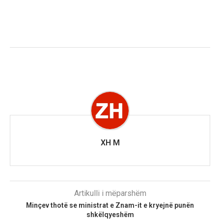
XH M
Artikulli i mëparshëm
Minçev thotë se ministrat e Znam-it e kryejnë punën
shkëlqyeshëm