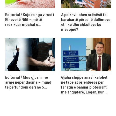
Editorial / Kujdes nga virusi i
A po zhvillohen nxënësit të
Etheve të Nilit – më të
barabartë përballë dallimeve
rrezikuar moshat e...
etnike dhe shkollave ku
mësojnë?
Editorial / Mos gjuani me
Gjuha shqipe anashkalohet
armë nëpër dasma – mund
në tabelat orientuese për
të përfundoni deri në 5...
fshatin e banuar plotësisht
me shqiptarë, Llojan, kur...