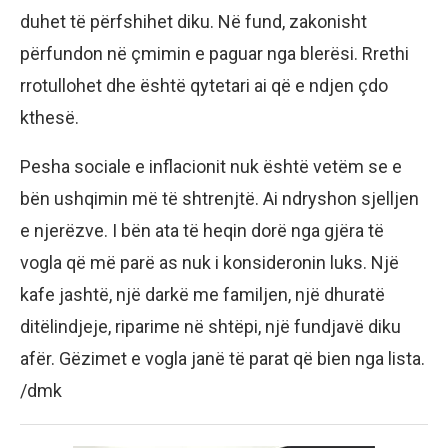
duhet të përfshihet diku. Në fund, zakonisht
përfundon në çmimin e paguar nga blerësi. Rrethi
rrotullohet dhe është qytetari ai që e ndjen çdo
kthesë.
Pesha sociale e inflacionit nuk është vetëm se e
bën ushqimin më të shtrenjtë. Ai ndryshon sjelljen
e njerëzve. I bën ata të heqin dorë nga gjëra të
vogla që më parë as nuk i konsideronin luks. Një
kafe jashtë, një darkë me familjen, një dhuratë
ditëlindjeje, riparime në shtëpi, një fundjavë diku
afër. Gëzimet e vogla janë të parat që bien nga lista.
/dmk