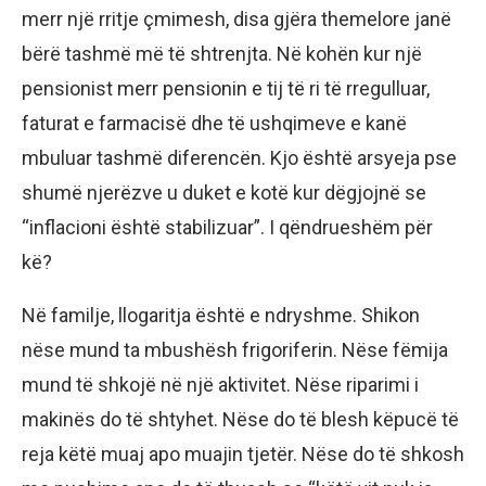
merr një rritje çmimesh, disa gjëra themelore janë
bërë tashmë më të shtrenjta. Në kohën kur një
pensionist merr pensionin e tij të ri të rregulluar,
faturat e farmacisë dhe të ushqimeve e kanë
mbuluar tashmë diferencën. Kjo është arsyeja pse
shumë njerëzve u duket e kotë kur dëgjojnë se
“inflacioni është stabilizuar”. I qëndrueshëm për
kë?
Në familje, llogaritja është e ndryshme. Shikon
nëse mund ta mbushësh frigoriferin. Nëse fëmija
mund të shkojë në një aktivitet. Nëse riparimi i
makinës do të shtyhet. Nëse do të blesh këpucë të
reja këtë muaj apo muajin tjetër. Nëse do të shkosh