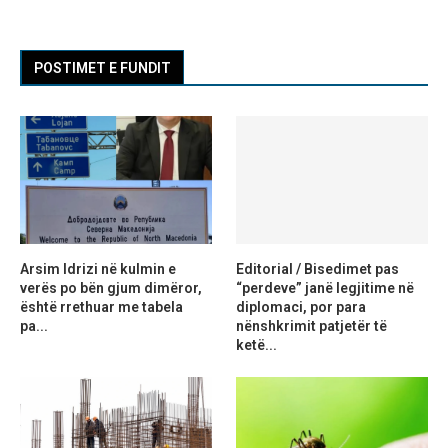
POSTIMET E FUNDIT
Arsim Idrizi në kulmin e
Editorial / Bisedimet pas
verës po bën gjum dimëror,
“perdeve” janë legjitime në
është rrethuar me tabela
diplomaci, por para
pa...
nënshkrimit patjetër të
ketë...