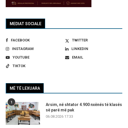
MEDIAT SOCIALE
FACEBOOK
TWITTER
INSTAGRAM
LINKEDIN
YOUTUBE
EMAIL
TIKTOK
MË TË LEXUARA
1
Arsim, në shtator 4.900 nxënës të klasës
së parë më pak
06.08.2026 17:33