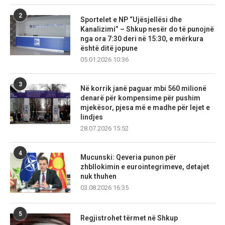
2
Sportelet e NP “Ujësjellësi dhe
Kanalizimi” – Shkup nesër do të punojnë
nga ora 7:30 deri në 15:30, e mërkura
është ditë jopune
05.01.2026 10:36
3
Në korrik janë paguar mbi 560 milionë
denarë për kompensime për pushim
mjekësor, pjesa më e madhe për lejet e
lindjes
28.07.2026 15:52
4
Mucunski: Qeveria punon për
zhbllokimin e eurointegrimeve, detajet
nuk thuhen
03.08.2026 16:35
5
Regjistrohet tërmet në Shkup