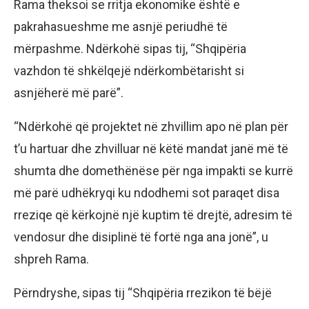
Rama theksoi se rritja ekonomike është e
pakrahasueshme me asnjë periudhë të
mërpashme. Ndërkohë sipas tij, “Shqipëria
vazhdon të shkëlqejë ndërkombëtarisht si
asnjëherë më parë”.
“Ndërkohë që projektet në zhvillim apo në plan për
t’u hartuar dhe zhvilluar në këtë mandat janë më të
shumta dhe domethënëse për nga impakti se kurrë
më parë udhëkryqi ku ndodhemi sot paraqet disa
rreziqe që kërkojnë një kuptim të drejtë, adresim të
vendosur dhe disiplinë të fortë nga ana jonë”, u
shpreh Rama.
Përndryshe, sipas tij “Shqipëria rrezikon të bëjë