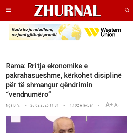
Rama: Rritja ekonomike e
pakrahasueshme, kërkohet disiplinë
për të shmangur qëndrimin
“vendnumëro”
A+
A-
Nga
D. V.
26.02.2026 11:31
1,102
e lexuar