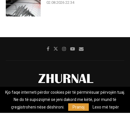
02.08.2026 22:34
Kjo faqe interneti përdor cookies për të përmirësuar përvojën tuaj.
Rreth nesh
Impresumi
Marketing
Kontakt
Ne do të supozojmë se jeni dakord me këtë, por mund të
Privacy Policy
çregjistroheni nëse dëshironi.
Pranoj
Lexo më tepër
Zhurnal.mk është Agjenci e Lajmeve e pavarur, e themeluar në vitin
2009, që e mbulon Maqedoninë, Kosovën, Shqipërinë edhe lajmet
nga bota.