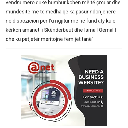
vendnumëro duke humbur kohën më të çmuar dhe
mundësitë më të mëdha që ka pasur ndonjëherë
në dispozicion për t’u ngjitur më në fund aty ku e
kërkon amaneti i Skënderbeut dhe Ismail Qemalit
dhe ku patjetër meritojnë fëmijët tanë”.