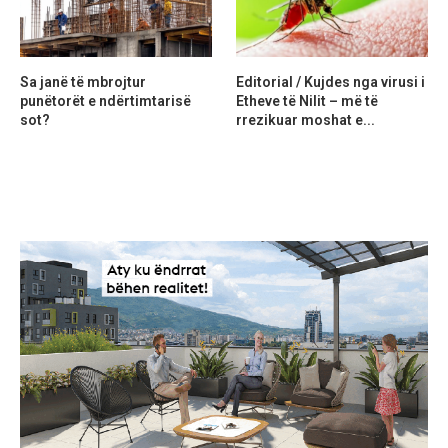
Sa janë të mbrojtur
Editorial / Kujdes nga virusi i
punëtorët e ndërtimtarisë
Etheve të Nilit – më të
sot?
rrezikuar moshat e...