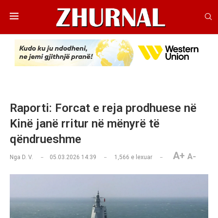
Raporti: Forcat e reja prodhuese në
Kinë janë rritur në mënyrë të
qëndrueshme
A+
A-
Nga
D. V.
05.03.2026 14:39
1,566
e lexuar