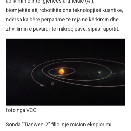
aplikimin e inteligjencës artificiale (AI),
biomjekësisë, robotikës dhe teknologjisë kuantike,
ndërsa ka bërë përparime të reja në kërkimin dhe
zhvillimin e pavarur të mikroçipave, sipas raportit.
foto nga VCG
Sonda “Tianwen-2” filloi një mision eksplorimi