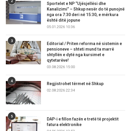
2
Sportelet e NP “Ujësjellësi dhe
Kanalizimi” – Shkup nesër do të punojnë
nga ora 7:30 deri në 15:30, e mërkura
është ditë jopune
05.01.2026 10:36
3
Editorial / Priten reforma në sistemin e
pensioneve – shteti mund ta marrë
shtyllën e dytë nga kursimet e
qytetarëve!
03.08.2026 15:00
4
Regjistrohet tërmet në Shkup
02.08.2026 22:34
5
DAP-i e fillon fazën e tretë të projektit
fatura elektronike