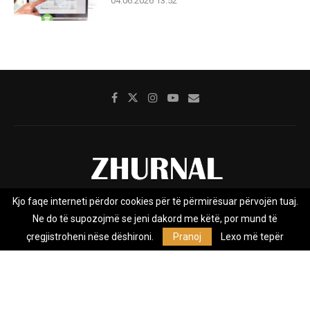
04.06.2026 13:52
Kjo faqe interneti përdor cookies për të përmirësuar përvojën tuaj.
Rreth nesh
Impresumi
Marketing
Kontakt
Ne do të supozojmë se jeni dakord me këtë, por mund të
Privacy Policy
çregjistroheni nëse dëshironi.
Pranoj
Lexo më tepër
Zhurnal.mk është Agjenci e Lajmeve e pavarur, e themeluar në vitin
2009, që e mbulon Maqedoninë, Kosovën, Shqipërinë edhe lajmet
nga bota.
@2026 - All Right Reserved. Designed and Developed by