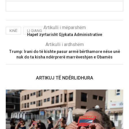
Artikulli i mëparshëm
KINË
LI QIANG
Hapet zyrtarisht Gjykata Administrative
Artikulli i ardhshëm
Trump: Irani do të kishte pasur armë bërthamore nëse unë
nuk do ta kisha ndërprerë marrëveshjen e Obamës
ARTIKUJ TË NDËRLIDHURA