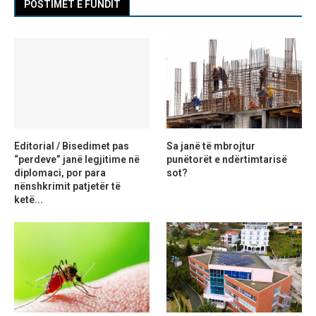
POSTIMET E FUNDIT
Editorial / Bisedimet pas
Sa janë të mbrojtur
“perdeve” janë legjitime në
punëtorët e ndërtimtarisë
diplomaci, por para
sot?
nënshkrimit patjetër të
ketë...