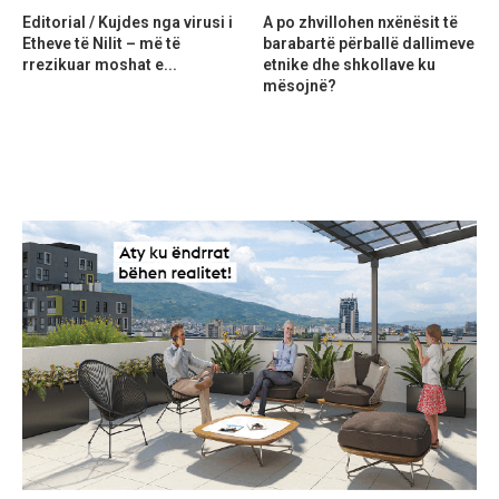
Editorial / Kujdes nga virusi i
A po zhvillohen nxënësit të
Etheve të Nilit – më të
barabartë përballë dallimeve
rrezikuar moshat e...
etnike dhe shkollave ku
mësojnë?