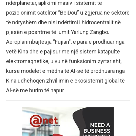
ndërplanetar, aplikimi masiv i sistemit të
pozicionimit satelitor “BeiDou” u zgjerua në sektorë
të ndryshëm dhe nisi ndërtimi i hidrocentralit në
pjesën e poshtme të lumit Yarlung Zangbo.
Aeroplanmbajtësja “Fujian”, e para e prodhuar nga
vetë Kina dhe e pajisur me një sistem katapulte
elektromagnetike, u vu në funksionim zyrtarisht,
kurse modelet e mëdha të AI-së të prodhuara nga
Kina udhëhoqën zhvillimin e ekosistemit global të
AI-së me burim të hapur.