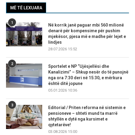
MË TË LEXUARA
1
Në korrik janë paguar mbi 560 milionë
denarë për kompensime për pushim
mjekësor, pjesa më e madhe për lejet e
lindjes
28.07.2026 15:52
2
Sportelet e NP “Ujësjellësi dhe
Kanalizimi” – Shkup nesër do të punojnë
nga ora 7:30 deri në 15:30, e mërkura
është ditë jopune
05.01.2026 10:36
3
Editorial / Priten reforma në sistemin e
pensioneve – shteti mund ta marrë
shtyllën e dytë nga kursimet e
qytetarëve!
03.08.2026 15:00