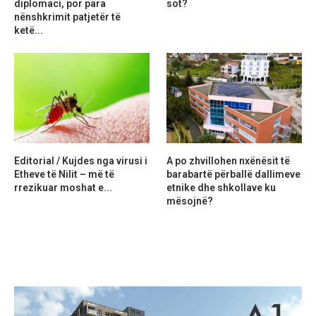
diplomaci, por para
sot?
nënshkrimit patjetër të
ketë...
Editorial / Kujdes nga virusi i
A po zhvillohen nxënësit të
Etheve të Nilit – më të
barabartë përballë dallimeve
rrezikuar moshat e...
etnike dhe shkollave ku
mësojnë?