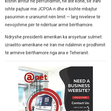
kishin arritur në përfundimin, në atë kohë, se Irani
ishte pajtuar me JCPOA-n dhe e kishte mbajtur
pasurimin e uraniumit nën limit — larg niveleve të
nevojshme për të ndërtuar armë bërthamore.
Ndryshe presidenti amerikan ka arsyetuar sulmet
izraelito-amerikane në Iran me ndalimin e prodhimit
të armëve bërthamore nga ana e Teheranit.