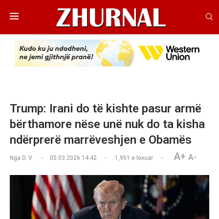
Trump: Irani do të kishte pasur armë
bërthamore nëse unë nuk do ta kisha
ndërprerë marrëveshjen e Obamës
A+
A-
Nga
D. V.
05.03.2026 14:42
1,951
e lexuar