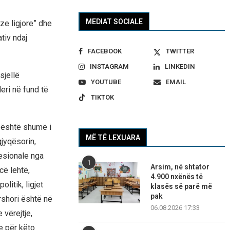
MEDIAT SOCIALE
oze ligjore” dhe
tiv ndaj
FACEBOOK
TWITTER
INSTAGRAM
LINKEDIN
sjellë
YOUTUBE
EMAIL
eri në fund të
TIKTOK
p është shumë i
MË TË LEXUARA
jyqësorin,
esionale nga
1
Arsim, në shtator
cë lehtë,
4.900 nxënës të
litik, ligjet
klasës së parë më
pak
rshori është në
06.08.2026 17:33
 vërejtje,
e për këto