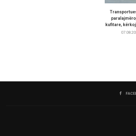
Transportuesi
paralajmëro
kufitare, kërkoj
07.08.20
FACE