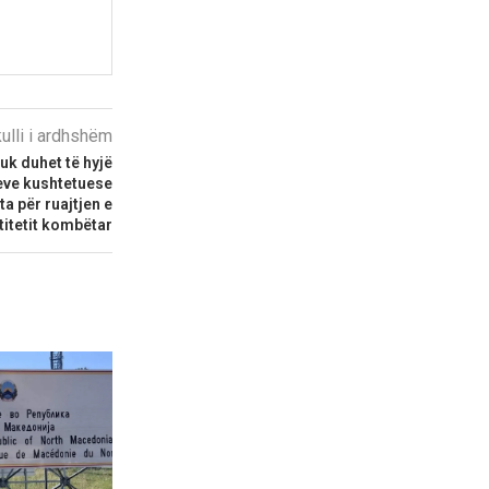
kulli i ardhshëm
k duhet të hyjë
eve kushtetuese
ta për ruajtjen e
titetit kombëtar