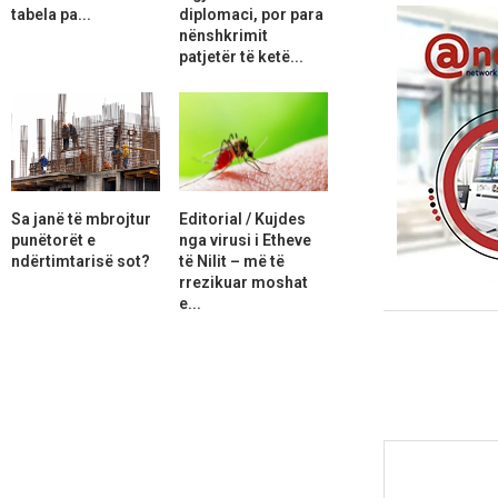
tabela pa...
diplomaci, por para
nënshkrimit
patjetër të ketë...
Sa janë të mbrojtur
Editorial / Kujdes
punëtorët e
nga virusi i Etheve
ndërtimtarisë sot?
të Nilit – më të
rrezikuar moshat
e...