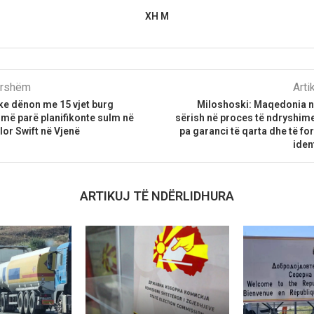
XH M
parshëm
Arti
ke dënon me 15 vjet burg
Miloshoski: Maqedonia nu
e më parë planifikonte sulm në
sërish në proces të ndryshim
lor Swift në Vjenë
pa garanci të qarta dhe të for
iden
ARTIKUJ TË NDËRLIDHURA