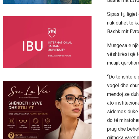
Bashkimit Evro
Sipas tij, ligj
nuk duhet të ka
Bashkimit Evro
Mungesa e një 
vështirësi që 
muajit qershor
“Do të ishte e
vogël dhe shum
mendoj se duhe
ato institucion
sidomos duke pa
do të miratohe
prag dhe bëhet
gjithçka varet 