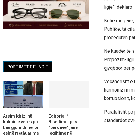
ligje”, deklaro
Kohë më parë, m
Publike, të ci
procedurën parl
Në kuadër të si
Propozim-ligji 
POSTIMET E FUNDIT
gjyqësor për 
Veçanërisht e r
harmonizimi me
korrupsionit, k
Paralelisht po 
Arsim Idrizi në
Editorial /
standardet evr
kulmin e verës po
Bisedimet pas
bën gjum dimëror,
“perdeve” janë
është rrethuar me
legjitime në