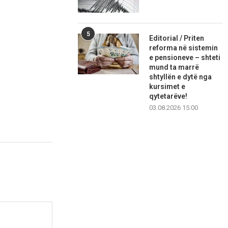
5
Editorial / Priten
reforma në sistemin
e pensioneve – shteti
mund ta marrë
shtyllën e dytë nga
kursimet e
qytetarëve!
03.08.2026 15:00