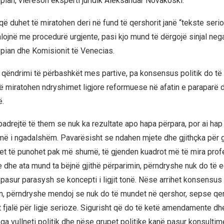
pian, vlerëson eksperti juridik Aleksandar Novakoski.
et që duhet të miratohen deri në fund të qershorit janë “tekste seri
lojnë me procedurë urgjente, pasi kjo mund të dërgojë sinjal nega
pian dhe Komisionit të Venecias.
qëndrimi të përbashkët mes partive, pa konsensus politik do të 
të miratohen ndryshimet ligjore reformuese në afatin e paraparë d
ë.
 padrejtë të them se nuk ka rezultate apo hapa përpara, por ai ha
ë i ngadalshëm. Pavarësisht se ndahen mjete dhe gjithçka për g
t të punohet pak më shumë, të gjenden kuadrot më të mira prof
e dhe ata mund ta bëjnë gjithë përparimin, përndryshe nuk do të e
sur parasysh se koncepti i ligjit tonë. Nëse arrihet konsensus po
n, përndryshe mendoj se nuk do të mundet në qershor, sepse qe
 fjalë për ligje serioze. Sigurisht që do të ketë amendamente dhe
nga vullneti politik dhe nëse grupet politike kanë pasur konsultim