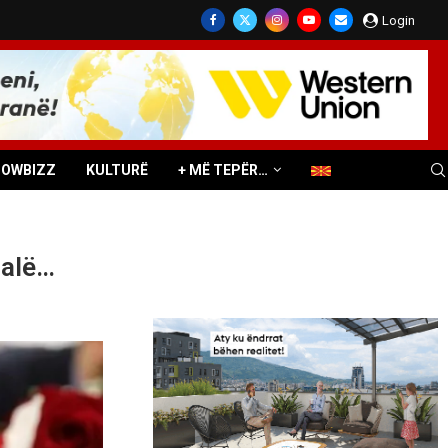
Login
HOWBIZZ
KULTURË
+ MË TEPËR…
dalë…