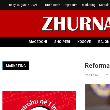
Friday, August 7, 2026
Rreth nesh
Impresumi
Marketing
Kontakt
MAQEDONI
SHQIPËRI
KOSOVË
RAJON 
Reformat
MARKETING
Nga
Xh M
29