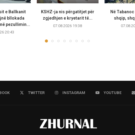
t e Ballkanit
KSHZ-ja nis përgatitjet për
Në Tabanoc 
jnë bllokada
zgjedhjen e kryetarit të...
shqip, shqi
në pezullimin...
07.08.2026 19:38
07.08.2
26 20:43
BOOK
TWITTER
INSTAGRAM
YOUTUBE