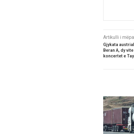
Artikulli i më
Gjykata austria
Beran A, dy vit
koncertet e Tay