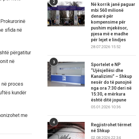
2
Në korrik janë paguar
mbi 560 milionë
denarë për
r Prokurorinë
kompensime për
pushim mjekësor,
me sfida në
pjesa më e madhe
për lejet e lindjes
28.07.2026 15:52
shtë përgatitur
onit në
3
Sportelet e NP
“Ujësjellësi dhe
Kanalizimi” – Shkup
nesër do të punojnë
ë në proces
nga ora 7:30 deri në
luftës kundër
15:30, e mërkura
është ditë jopune
05.01.2026 10:36
armonizohet me
4
Regjistrohet tërmet
në Shkup
02.08.2026 22:34