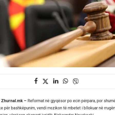
j Zhurnal.mk –
Reformat në gjyqësor po ecin përpara, por shum
ke për bashkëpunim, vendi rrezikon të mbetet i bllokuar në rrugën