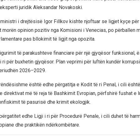
i eksperti juridik Aleksandar Novakoski.
inistri i drejtësisë Igor Fillkov kishte njoftuar se ligjet kyçe pë
lat morën opinion pozitiv nga Komisioni i Venecias, po përballen 
amentare pas bllokimit të ligjit nga opozita.
gurimit të parakushteve financiare për një gjyqësor funksional, ë
i ri për buxhetin gjyqësor. Plan veprimi për luftën kundër korrupsi
periudhën 2026–2029.
ëndësishme është edhe përgatitja e Kodit të ri Penal, i cili ësht
 direktivat më të reja të Bashkimit Evropian, përfshirë fushat e 
onfiskimit të pasurisë dhe krimit ekologjik.
përgatitet edhe Ligji i ri për Procedurë Penale, i cili duhet të h
opiane dhe praktikën ndërkombëtare.