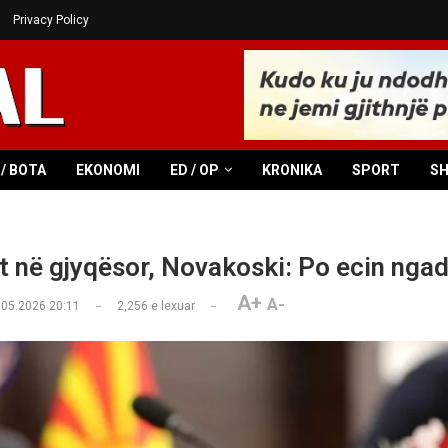
Privacy Policy
/ BOTA
EKONOMI
ED / OP
KRONIKA
SPORT
S
 në gjyqësor, Novakoski: Po ecin nga
A+
A-
.05.2026 20:11
2,256
e lexuar