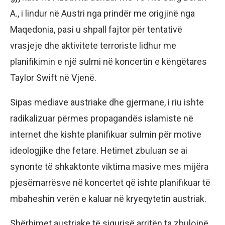
А., i lindur në Austri nga prindër me origjinë nga
Maqedonia, pasi u shpall fajtor për tentativë
vrasjeje dhe aktivitete terroriste lidhur me
planifikimin e një sulmi në koncertin e këngëtares
Taylor Swift në Vjenë.
Sipas mediave austriake dhe gjermane, i riu ishte
radikalizuar përmes propagandës islamiste në
internet dhe kishte planifikuar sulmin për motive
ideologjike dhe fetare. Hetimet zbuluan se ai
synonte të shkaktonte viktima masive mes mijëra
pjesëmarrësve në koncertet që ishte planifikuar të
mbaheshin verën e kaluar në kryeqytetin austriak.
Shërbimet austriake të sigurisë arritën ta zbulojnë