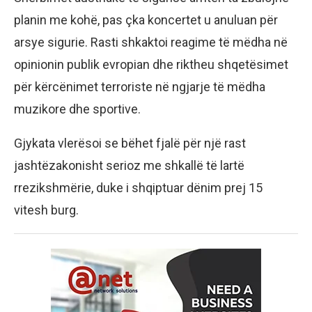
planin me kohë, pas çka koncertet u anuluan për
arsye sigurie. Rasti shkaktoi reagime të mëdha në
opinionin publik evropian dhe riktheu shqetësimet
për kërcënimet terroriste në ngjarje të mëdha
muzikore dhe sportive.
Gjykata vlerësoi se bëhet fjalë për një rast
jashtëzakonisht serioz me shkallë të lartë
rrezikshmërie, duke i shqiptuar dënim prej 15
vitesh burg.