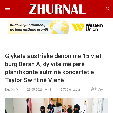
Gjykata austriake dënon me 15 vjet
burg Beran A, dy vite më parë
planifikonte sulm në koncertet e
Taylor Swift në Vjenë
A+
A-
Nga
Xh M
29.05.2026 19:43
2,706
e lexuar