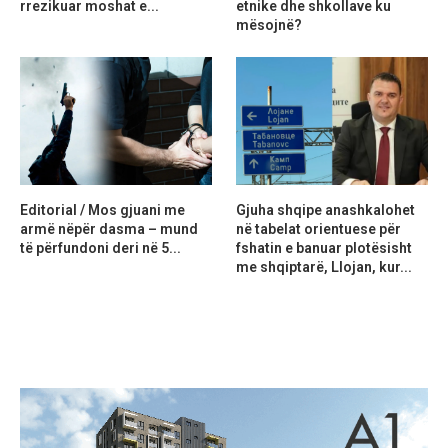
rrezikuar moshat e...
etnike dhe shkollave ku
mësojnë?
Editorial / Mos gjuani me
Gjuha shqipe anashkalohet
armë nëpër dasma – mund
në tabelat orientuese për
të përfundoni deri në 5...
fshatin e banuar plotësisht
me shqiptarë, Llojan, kur...