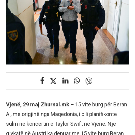
Vjenë, 29 maj Zhurnal.mk –
15 vite burg për Beran
А., me origjinë nga Maqedonia, i cili planifikonte
sulm në koncertin e Taylor Swift në Vjenë. Një
gjykatë në Austri ka dënuar me 15 vite burg Beran