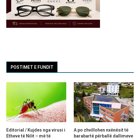
POSTIMET E FUNDIT
Editorial / Kujdes nga virusi i
A po zhvillohen nxënësit të
Etheve të Nilit – më të
barabartë përballë dallimeve