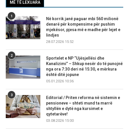
MË TË LEXUARA
1
Në korrik janë paguar mbi 560 milionë
denarë për kompensime për pushim
mjekësor, pjesa më e madhe për lejet e
lindjes
28.07.2026 15:52
2
Sportelet e NP “Ujësjellësi dhe
Kanalizimi” – Shkup nesër do të punojnë
nga ora 7:30 deri në 15:30, e mërkura
është ditë jopune
05.01.2026 10:36
3
Editorial / Priten reforma në sistemin e
pensioneve – shteti mund ta marrë
shtyllën e dytë nga kursimet e
qytetarëve!
03.08.2026 15:00