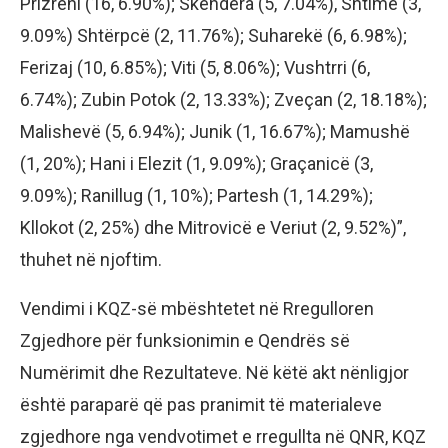
Prizreni (16, 6.90%); Skëndera (5, 7.04%), Shtime (3,
9.09%) Shtërpcë (2, 11.76%); Suharekë (6, 6.98%);
Ferizaj (10, 6.85%); Viti (5, 8.06%); Vushtrri (6,
6.74%); Zubin Potok (2, 13.33%); Zveçan (2, 18.18%);
Malishevë (5, 6.94%); Junik (1, 16.67%); Mamushë
(1, 20%); Hani i Elezit (1, 9.09%); Graçanicë (3,
9.09%); Ranillug (1, 10%); Partesh (1, 14.29%);
Kllokot (2, 25%) dhe Mitrovicë e Veriut (2, 9.52%)”,
thuhet në njoftim.
Vendimi i KQZ-së mbështetet në Rregulloren
Zgjedhore për funksionimin e Qendrës së
Numërimit dhe Rezultateve. Në këtë akt nënligjor
është paraparë që pas pranimit të materialeve
zgjedhore nga vendvotimet e rregullta në QNR, KQZ