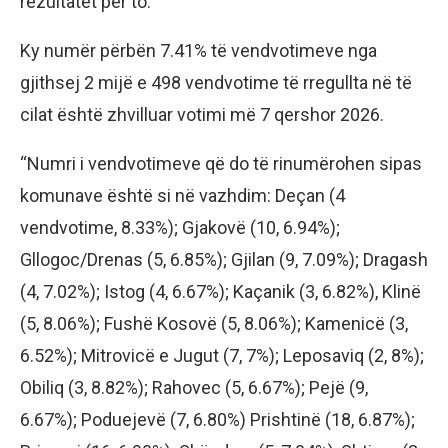
rezultatet për to.
Ky numër përbën 7.41% të vendvotimeve nga
gjithsej 2 mijë e 498 vendvotime të rregullta në të
cilat është zhvilluar votimi më 7 qershor 2026.
“Numri i vendvotimeve që do të rinumërohen sipas
komunave është si në vazhdim: Deçan (4
vendvotime, 8.33%); Gjakovë (10, 6.94%);
Gllogoc/Drenas (5, 6.85%); Gjilan (9, 7.09%); Dragash
(4, 7.02%); Istog (4, 6.67%); Kaçanik (3, 6.82%), Klinë
(5, 8.06%); Fushë Kosovë (5, 8.06%); Kamenicë (3,
6.52%); Mitrovicë e Jugut (7, 7%); Leposaviq (2, 8%);
Obiliq (3, 8.82%); Rahovec (5, 6.67%); Pejë (9,
6.67%); Poduejevë (7, 6.80%) Prishtinë (18, 6.87%);