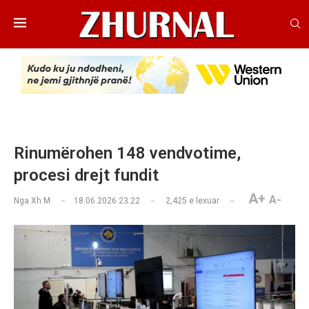
Rinumërohen 148 vendvotime,
procesi drejt fundit
A+
A-
Nga
Xh M
18.06.2026 23:22
2,425
e lexuar