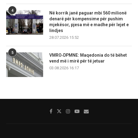
4
Në korrik janë paguar mbi 560 milionë
denarë për kompensime për pushim
mjekësor, pjesa më e madhe për lejet e
lindjes
28.07.2026 15:52
5
VMRO‑DPMNE: Maqedonia do të bëhet
vend më i mirë për të jetuar
03.08.2026 16:17