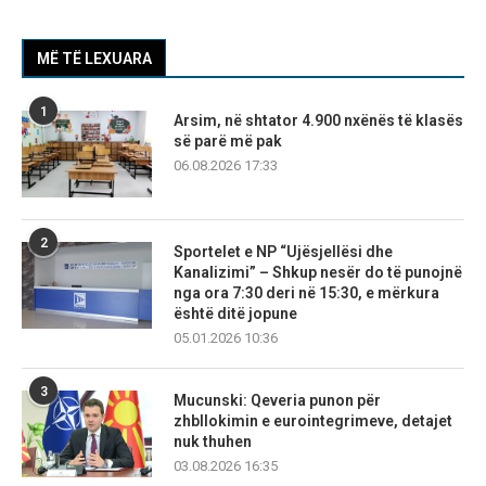
MË TË LEXUARA
1
Arsim, në shtator 4.900 nxënës të klasës
së parë më pak
06.08.2026 17:33
2
Sportelet e NP “Ujësjellësi dhe
Kanalizimi” – Shkup nesër do të punojnë
nga ora 7:30 deri në 15:30, e mërkura
është ditë jopune
05.01.2026 10:36
3
Mucunski: Qeveria punon për
zhbllokimin e eurointegrimeve, detajet
nuk thuhen
03.08.2026 16:35