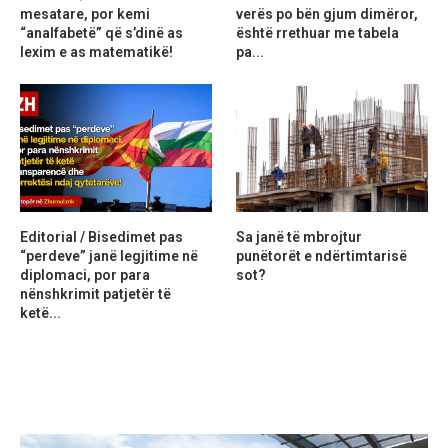
mesatare, por kemi
verës po bën gjum dimëror,
“analfabetë” që s’dinë as
është rrethuar me tabela
lexim e as matematikë!
pa...
Editorial / Bisedimet pas
Sa janë të mbrojtur
“perdeve” janë legjitime në
punëtorët e ndërtimtarisë
diplomaci, por para
sot?
nënshkrimit patjetër të
ketë...