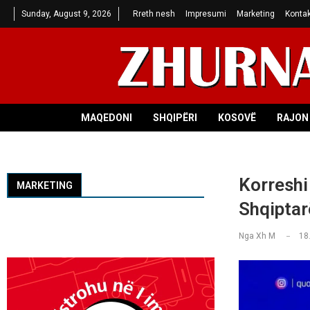
Sunday, August 9, 2026
Rreth nesh
Impresumi
Marketing
Kontak
MAQEDONI
SHQIPËRI
KOSOVË
RAJON 
Korreshi
MARKETING
Shqiptar
Nga
Xh M
18