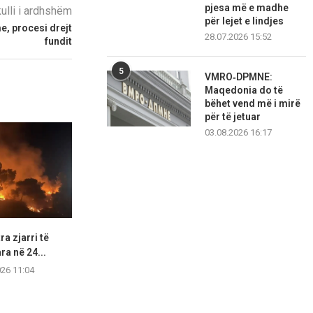
pjesa më e madhe
kulli i ardhshëm
për lejet e lindjes
, procesi drejt
28.07.2026 15:52
fundit
5
VMRO‑DPMNE:
Maqedonia do të
bëhet vend më i mirë
për të jetuar
03.08.2026 16:17
ra zjarri të
Bushati për deklaratat e
U shtrenjtuan 
ra në 24...
Zelenskyt në Serbi: Mund...
dhe argëtimi, 
026 11:04
09.08.2026 10:49
09.08.2