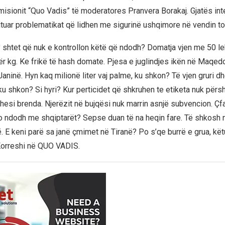
misionit “Quo Vadis” të moderatores Pranvera Borakaj. Gjatës int
ajtuar problematikat që lidhen me sigurinë ushqimore në vendin to
 shtet që nuk e kontrollon këtë që ndodh? Domatja vjen me 50 le
r kg. Ke frikë të hash domate. Pjesa e juglindjes ikën në Maqedo
aninë. Hyn kaq milionë liter vaj palme, ku shkon? Të vjen gruri d
ku shkon? Si hyri? Kur perticidet që shkruhen te etiketa nuk përs
thesi brenda. Njerëzit në bujqësi nuk marrin asnjë subvencion. Çf
 ndodh me shqiptarët? Sepse duan të na heqin fare. Të shkosh n
. E keni parë sa janë çmimet në Tiranë? Po s’qe burrë e grua, kë
 Korreshi në QUO VADIS.