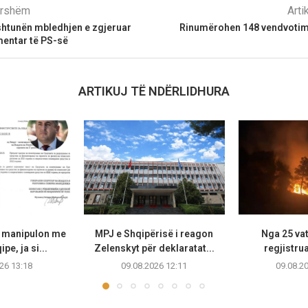
parshëm
Arti
htunën mbledhjen e zgjeruar
Rinumërohen 148 vendvotime
mentar të PS-së
ARTIKUJ TË NDËRLIDHURA
I manipulon me
MPJ e Shqipërisë i reagon
Nga 25 vat
pe, ja si...
Zelenskyt për deklaratat...
regjistrua
26 13:18
09.08.2026 12:11
09.08.2