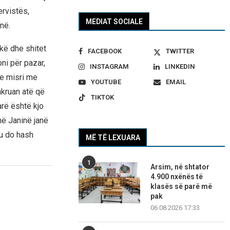
ervistës,
MEDIAT SOCIALE
në.
kë dhe shitet
FACEBOOK
TWITTER
ni për pazar,
INSTAGRAM
LINKEDIN
he misri me
YOUTUBE
EMAIL
hkruan atë që
TIKTOK
arë është kjo
ë Janinë janë
tu do hash
MË TË LEXUARA
1
Arsim, në shtator
4.900 nxënës të
klasës së parë më
pak
06.08.2026 17:33