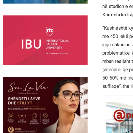
në studion e e
Korreshi ka tr
“Kush është ky
me 450 lekë pë
jugu shkon në J
problematikë, 
mban realisht 
çmenduri që po
50-60% më lirë
sufllaqe”, tha