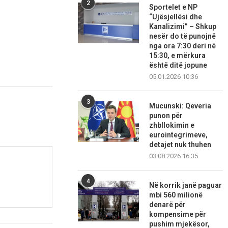
2
Sportelet e NP
“Ujësjellësi dhe
Kanalizimi” – Shkup
nesër do të punojnë
nga ora 7:30 deri në
15:30, e mërkura
është ditë jopune
05.01.2026 10:36
3
Mucunski: Qeveria
punon për
zhbllokimin e
eurointegrimeve,
detajet nuk thuhen
03.08.2026 16:35
4
Në korrik janë paguar
mbi 560 milionë
denarë për
kompensime për
pushim mjekësor,