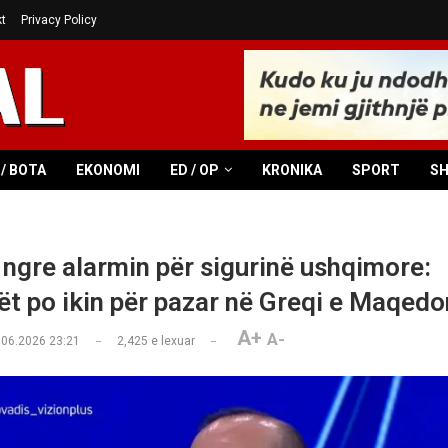
t
Privacy Policy
/ BOTA
EKONOMI
ED / OP
KRONIKA
SPORT
S
 ngre alarmin për sigurinë ushqimore:
ët po ikin për pazar në Greqi e Maqedo
A+
A-
.06.2026 23:21
2,425
e lexuar