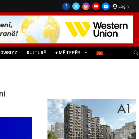
Login
HOWBIZZ
KULTURË
+ MË TEPËR…
ni