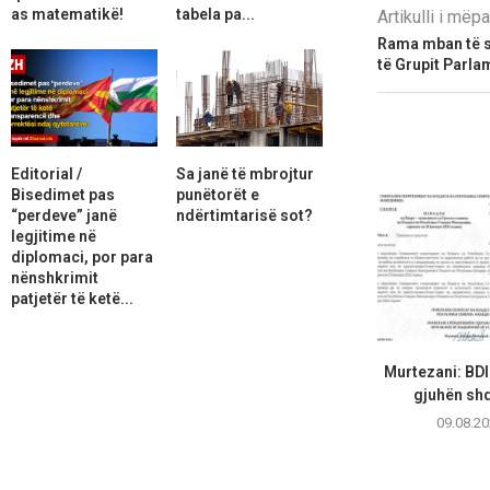
as matematikë!
tabela pa...
Artikulli i më
Rama mban të s
të Grupit Parla
Editorial /
Sa janë të mbrojtur
Bisedimet pas
punëtorët e
“perdeve” janë
ndërtimtarisë sot?
legjitime në
diplomaci, por para
nënshkrimit
patjetër të ketë...
Murtezani: BD
gjuhën shqi
09.08.20