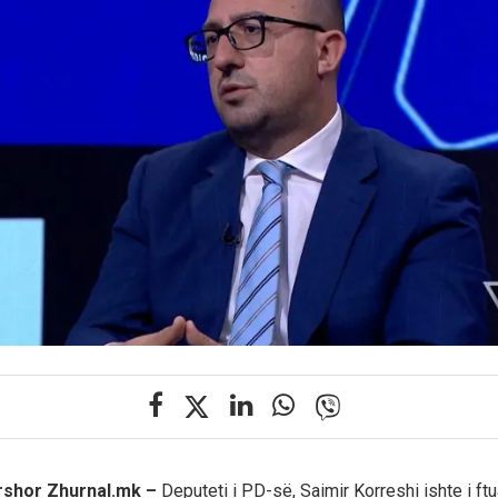
ershor Zhurnal.mk –
Deputeti i PD-së, Saimir Korreshi ishte i ftu