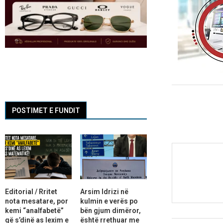
POSTIMET E FUNDIT
Editorial / Rritet
Arsim Idrizi në
nota mesatare, por
kulmin e verës po
kemi “analfabetë”
bën gjum dimëror,
që s’dinë as lexim e
është rrethuar me