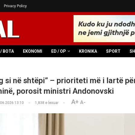
Privacy Policy
/ BOTA
EKONOMI
ED / OP
KRONIKA
SPORT
S
si në shtëpi” – prioriteti më i lartë pë
në, porosit ministri Andonovski
A+
A-
.06.2026 13:10
1,838
e lexuar