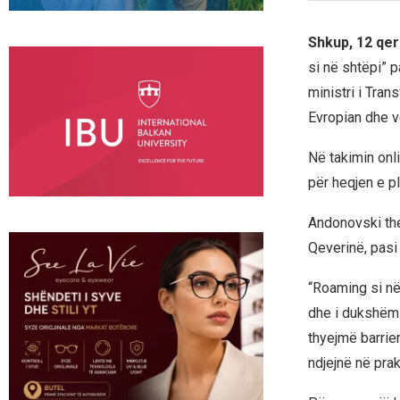
Shkup, 12 qer
si në shtëpi” p
ministri i Tran
Evropian dhe v
Në takimin onl
për heqjen e p
Andonovski thek
Qeverinë, pasi 
“Roaming si në 
dhe i dukshëm p
thyejmë barrie
ndjejnë në prak