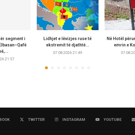
tër segment i
Lidhjet e lëvizjes ruse të
Në Hotël përu
Elbasan–Qafë
ekstremit të djathtë...
emrin e K
ë,...
07.08.2026 21:49
07.08.2
26 21:57
BOOK
TWITTER
INSTAGRAM
YOUTUBE