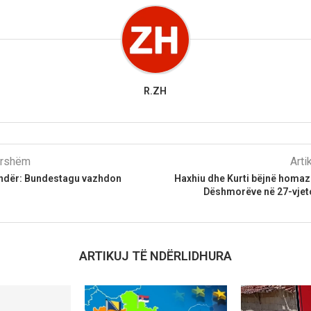
R.ZH
parshëm
Arti
undër: Bundestagu vazhdon
Haxhiu dhe Kurti bëjnë homaz
Dëshmorëve në 27-vjetor
ARTIKUJ TË NDËRLIDHURA