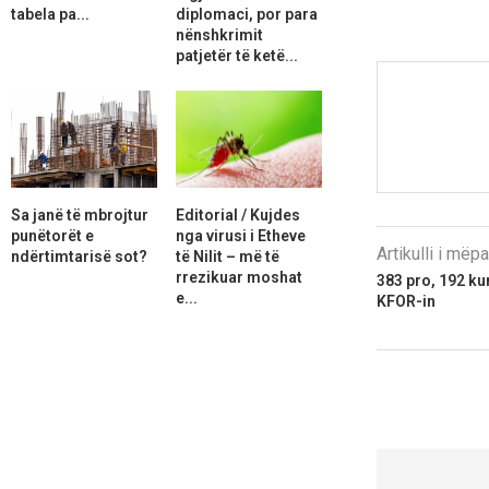
tabela pa...
diplomaci, por para
nënshkrimit
patjetër të ketë...
Sa janë të mbrojtur
Editorial / Kujdes
punëtorët e
nga virusi i Etheve
Artikulli i më
ndërtimtarisë sot?
të Nilit – më të
rrezikuar moshat
383 pro, 192 k
e...
KFOR-in