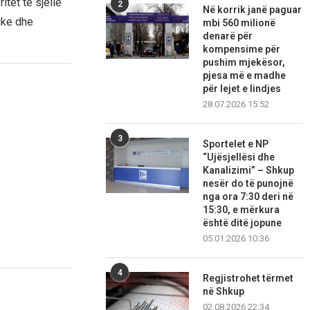
itet të sjellë
2
Në korrik janë paguar
ike dhe
mbi 560 milionë
denarë për
kompensime për
pushim mjekësor,
pjesa më e madhe
për lejet e lindjes
28.07.2026 15:52
3
Sportelet e NP
“Ujësjellësi dhe
Kanalizimi” – Shkup
nesër do të punojnë
nga ora 7:30 deri në
15:30, e mërkura
është ditë jopune
05.01.2026 10:36
4
Regjistrohet tërmet
në Shkup
02.08.2026 22:34