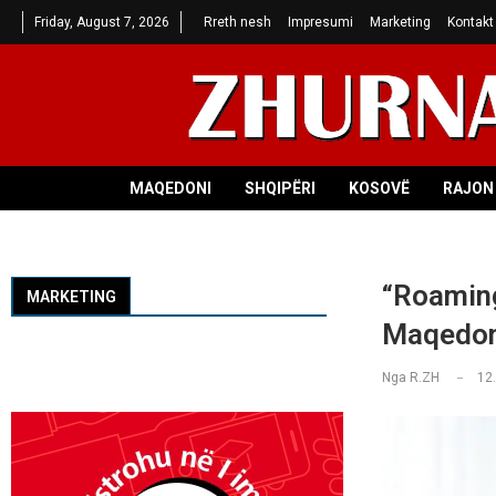
Friday, August 7, 2026
Rreth nesh
Impresumi
Marketing
Kontakt
MAQEDONI
SHQIPËRI
KOSOVË
RAJON 
“Roaming 
MARKETING
Maqedoni
Nga
R.ZH
12