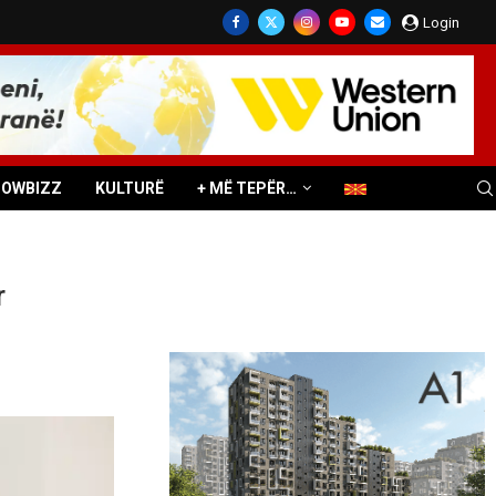
Login
HOWBIZZ
KULTURË
+ MË TEPËR…
r