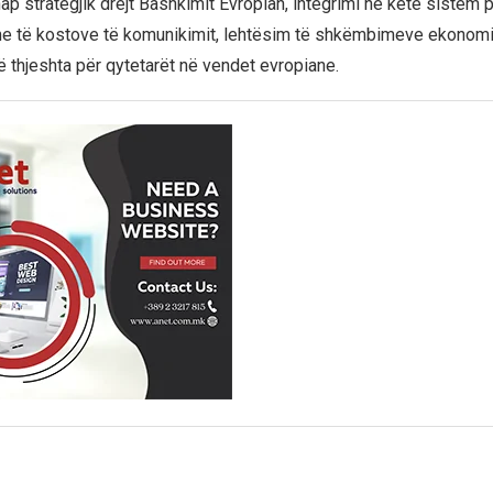
p strategjik drejt Bashkimit Evropian, integrimi në këtë sistem pr
hme të kostove të komunikimit, lehtësim të shkëmbimeve ekonom
 thjeshta për qytetarët në vendet evropiane.