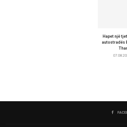
Hapet një tje
autostradës 
Than
07.08.20
FACE