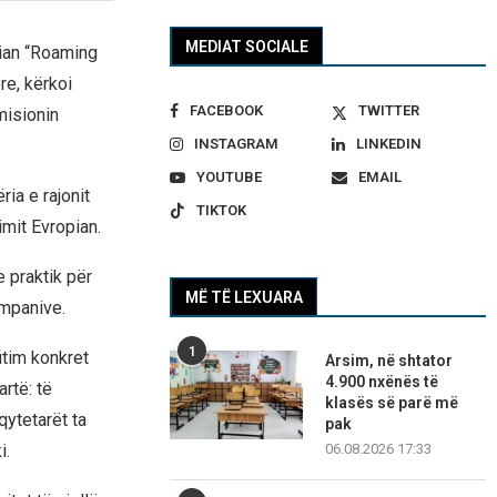
MEDIAT SOCIALE
ian “Roaming
re, kërkoi
FACEBOOK
TWITTER
misionin
INSTAGRAM
LINKEDIN
YOUTUBE
EMAIL
ia e rajonit
TIKTOK
mit Evropian.
e praktik për
MË TË LEXUARA
ompanive.
1
itim konkret
Arsim, në shtator
4.900 nxënës të
rtë: të
klasës së parë më
qytetarët ta
pak
i.
06.08.2026 17:33