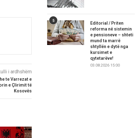
5
Editorial / Priten
reforma në sistemin
e pensioneve – shteti
mund ta marrë
shtyllën e dytë nga
kursimet e
qytetarëve!
03.08.2026 15:00
kulli i ardhshëm
he te Varrezat e
in e Çlirimit të
Kosovës