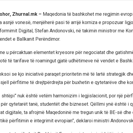
shor, Zhurnal.mk –
Maqedonia të bashkohet me regjimin evrop
a asnjë vonesë, menjëherë pasi të arrijë korniza e propozuar ligjo
sformimit Digjital, Stefan Andonovski, në takimin ministror me Ko
endet e Ballkanit Perëndimor.
ine u përcaktuan elementet kryesore për negociatat dhe gatishmër
lotë të tarifave të roamingut gjatë udhëtimeve në vendet e Bashki
soi se kjo iniciativë paraqet prioritetin më të lartë strategjik dh
sjell përfitime të drejtpërdrejta për buxhetin e qytetarëve dhe k
shtëpi” nuk është vetëm harmonizim i legjislacionit, por një përf
ër qytetarët tanë, studentët dhe bizneset. Qëllimi ynë është i qa
rat digjitale, ta afrojmë Maqedoninë me tregun unik të BE-së dhe 
tikë përfitimin e integrimit evropian”, deklaroi ministri Andonovsk