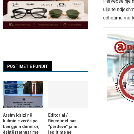
Përveçse një ha
ulje të ndjes
udhëtime më të
POSTIMET E FUNDIT
Arsim Idrizi në
Editorial /
kulmin e verës po
Bisedimet pas
bën gjum dimëror,
“perdeve” janë
është rrethuar me
legjitime në