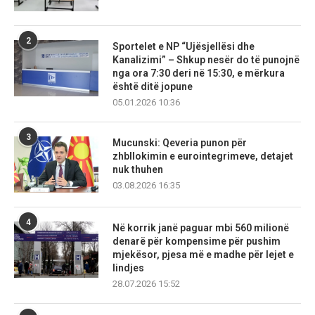
2
Sportelet e NP “Ujësjellësi dhe
Kanalizimi” – Shkup nesër do të punojnë
nga ora 7:30 deri në 15:30, e mërkura
është ditë jopune
05.01.2026 10:36
3
Mucunski: Qeveria punon për
zhbllokimin e eurointegrimeve, detajet
nuk thuhen
03.08.2026 16:35
4
Në korrik janë paguar mbi 560 milionë
denarë për kompensime për pushim
mjekësor, pjesa më e madhe për lejet e
lindjes
28.07.2026 15:52