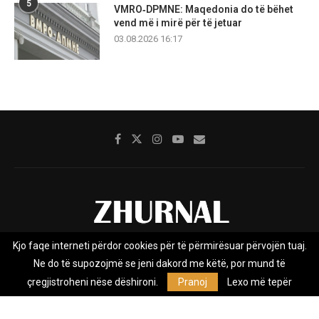
5
VMRO‑DPMNE: Maqedonia do të bëhet
vend më i mirë për të jetuar
03.08.2026 16:17
Kjo faqe interneti përdor cookies për të përmirësuar përvojën tuaj.
Rreth nesh
Impresumi
Marketing
Kontakt
Ne do të supozojmë se jeni dakord me këtë, por mund të
Privacy Policy
çregjistroheni nëse dëshironi.
Pranoj
Lexo më tepër
Zhurnal.mk është Agjenci e Lajmeve e pavarur, e themeluar në vitin
2009, që e mbulon Maqedoninë, Kosovën, Shqipërinë edhe lajmet