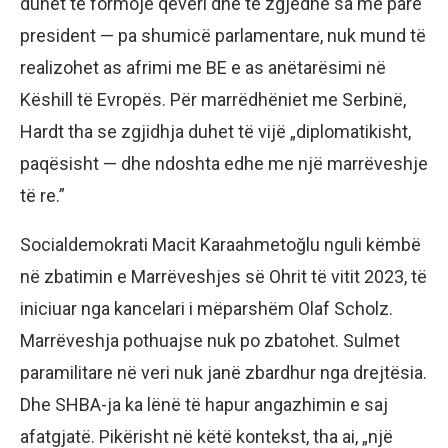
duhet të formojë qeveri dhe të zgjedhë sa më parë
president — pa shumicë parlamentare, nuk mund të
realizohet as afrimi me BE e as anëtarësimi në
Këshill të Evropës. Për marrëdhëniet me Serbinë,
Hardt tha se zgjidhja duhet të vijë „diplomatikisht,
paqësisht — dhe ndoshta edhe me një marrëveshje
të re.”
Socialdemokrati Macit Karaahmetoğlu nguli këmbë
në zbatimin e Marrëveshjes së Ohrit të vitit 2023, të
iniciuar nga kancelari i mëparshëm Olaf Scholz.
Marrëveshja pothuajse nuk po zbatohet. Sulmet
paramilitare në veri nuk janë zbardhur nga drejtësia.
Dhe SHBA-ja ka lënë të hapur angazhimin e saj
afatgjatë. Pikërisht në këtë kontekst, tha ai, „një