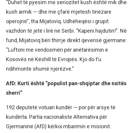
“Duhet të pyesim me seriozitet kush është mik dhe
kush armik — dhe me çfarë mjetesh tinëzare
operojnë”, tha Mijatoviq. Udhëheqësi i grupit
vazhdon të jetë i lirë në Serbi. “Kapeni hajdutin!”. Në
fund, Mijatoviq bëri thirrje direkt qeverisë gjermane:
“Luftoni me vendosmëri për anëtarësimin e
Kosovës në Këshill të Evropës. Kjo do t’u
ndihmonte shumë njerëzve.”
AfD: Kurti është “populist pan-shqiptar dhe nxitës
sherri”
192 deputetë votuan kundër — por për arsye të
kundërta. Partia nacionaliste Alternativa për
Gjermaninë (AfD) kërkoi mbarimin e misionit.