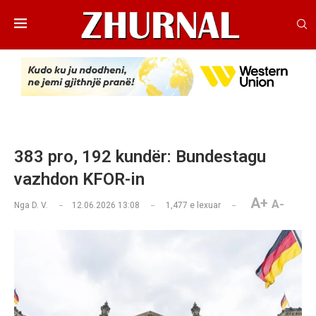
383 pro, 192 kundër: Bundestagu
vazhdon KFOR-in
A+
A-
Nga
D. V.
12.06.2026 13:08
1,477
e lexuar