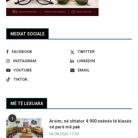
MEDIAT SOCIALE
FACEBOOK
TWITTER
INSTAGRAM
LINKEDIN
YOUTUBE
EMAIL
TIKTOK
MË TË LEXUARA
1
Arsim, në shtator 4.900 nxënës të klasës
së parë më pak
06.08.2026 17:33