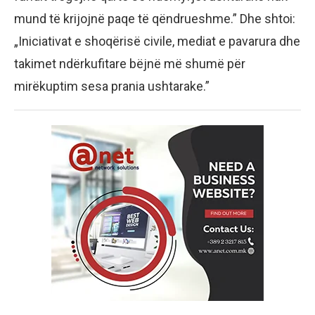
mund të krijojnë paqe të qëndrueshme.” Dhe shtoi:
„Iniciativat e shoqërisë civile, mediat e pavarura dhe
takimet ndërkufitare bëjnë më shumë për
mirëkuptim sesa prania ushtarake.”