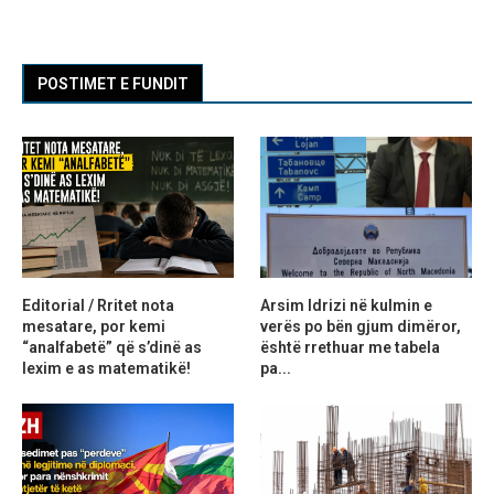
POSTIMET E FUNDIT
Editorial / Rritet nota
Arsim Idrizi në kulmin e
mesatare, por kemi
verës po bën gjum dimëror,
“analfabetë” që s’dinë as
është rrethuar me tabela
lexim e as matematikë!
pa...