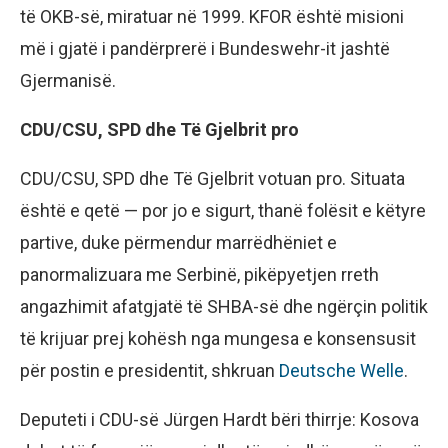
të OKB-së, miratuar në 1999. KFOR është misioni
më i gjatë i pandërprerë i Bundeswehr-it jashtë
Gjermanisë.
CDU/CSU, SPD dhe Të Gjelbrit pro
CDU/CSU, SPD dhe Të Gjelbrit votuan pro. Situata
është e qetë — por jo e sigurt, thanë folësit e këtyre
partive, duke përmendur marrëdhëniet e
panormalizuara me Serbinë, pikëpyetjen rreth
angazhimit afatgjatë të SHBA-së dhe ngërçin politik
të krijuar prej kohësh nga mungesa e konsensusit
për postin e presidentit, shkruan
Deutsche Welle
.
Deputeti i CDU-së Jürgen Hardt bëri thirrje: Kosova