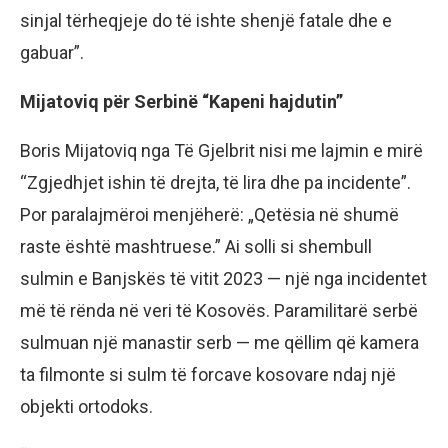
sinjal tërheqjeje do të ishte shenjë fatale dhe e
gabuar”.
Mijatoviq për Serbinë “Kapeni hajdutin”
Boris Mijatoviq nga Të Gjelbrit nisi me lajmin e mirë
“Zgjedhjet ishin të drejta, të lira dhe pa incidente”.
Por paralajmëroi menjëherë: „Qetësia në shumë
raste është mashtruese.” Ai solli si shembull
sulmin e Banjskës të vitit 2023 — një nga incidentet
më të rënda në veri të Kosovës. Paramilitarë serbë
sulmuan një manastir serb — me qëllim që kamera
ta filmonte si sulm të forcave kosovare ndaj një
objekti ortodoks.