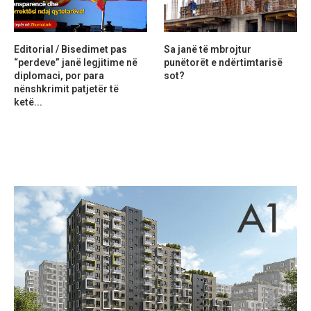
Editorial / Bisedimet pas
Sa janë të mbrojtur
“perdeve” janë legjitime në
punëtorët e ndërtimtarisë
diplomaci, por para
sot?
nënshkrimit patjetër të
ketë...