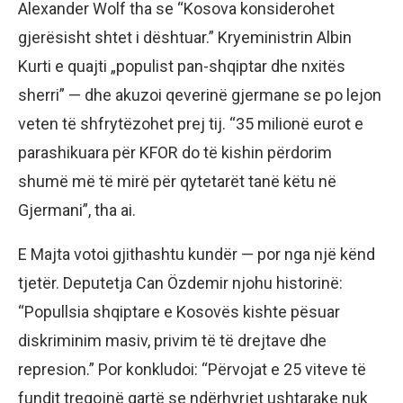
Alexander Wolf tha se “Kosova konsiderohet
gjerësisht shtet i dështuar.” Kryeministrin Albin
Kurti e quajti „populist pan-shqiptar dhe nxitës
sherri” — dhe akuzoi qeverinë gjermane se po lejon
veten të shfrytëzohet prej tij. “35 milionë eurot e
parashikuara për KFOR do të kishin përdorim
shumë më të mirë për qytetarët tanë këtu në
Gjermani”, tha ai.
E Majta votoi gjithashtu kundër — por nga një kënd
tjetër. Deputetja Can Özdemir njohu historinë:
“Popullsia shqiptare e Kosovës kishte pësuar
diskriminim masiv, privim të të drejtave dhe
represion.” Por konkludoi: “Përvojat e 25 viteve të
fundit tregojnë qartë se ndërhyrjet ushtarake nuk