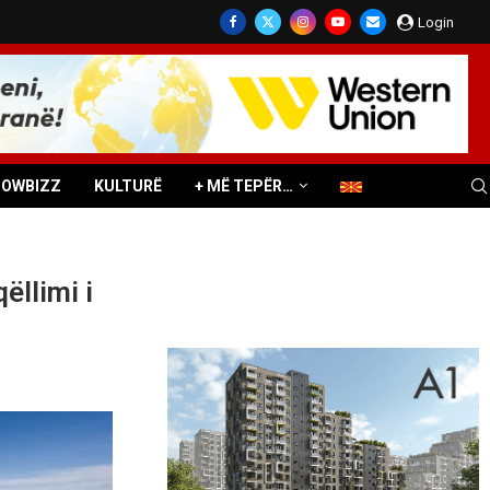
Login
HOWBIZZ
KULTURË
+ MË TEPËR…
ëllimi i