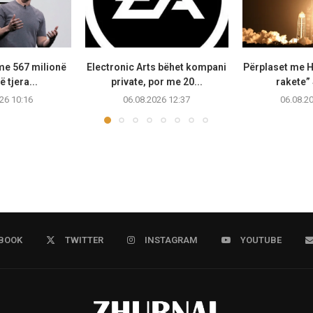
me 567 milionë
Electronic Arts bëhet kompani
Përplaset me H
ë tjera...
private, por me 20...
rakete”
26 10:16
06.08.2026 12:37
06.08.2
BOOK
TWITTER
INSTAGRAM
YOUTUBE