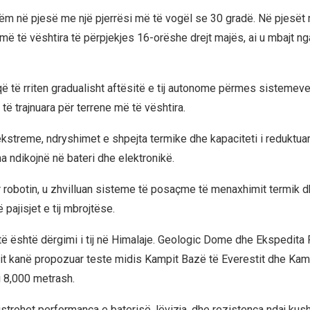
m në pjesë me një pjerrësi më të vogël se 30 gradë. Në pjesët 
më të vështira të përpjekjes 16-orëshe drejt majës, ai u mbajt ng
që të rriten gradualisht aftësitë e tij autonome përmes sistemeve
ë trajnuara për terrene më të vështira.
kstreme, ndryshimet e shpejta termike dhe kapaciteti i reduktuar 
a ndikojnë në bateri dhe elektronikë.
r robotin, u zhvilluan sisteme të posaçme të menaxhimit termik dh
 pajisjet e tij mbrojtëse.
atë është dërgimi i tij në Himalaje. Geologic Dome dhe Ekspedita
t kanë propozuar teste midis Kampit Bazë të Everestit dhe Kampi
ti 8,000 metrash.
jistrohet performanca e baterisë, lëvizja, dhe rezistenca ndaj kus