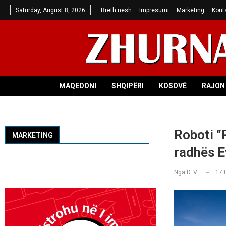
Saturday, August 8, 2026
Rreth nesh
Impresumi
Marketing
Kont
MAQEDONI
SHQIPËRI
KOSOVË
RAJON 
Roboti “P
MARKETING
radhës E
Nga
D. V.
17.