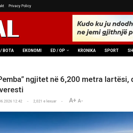
akt
Privacy Policy
/ BOTA
EKONOMI
ED / OP
KRONIKA
SPORT
S
emba” ngjitet në 6,200 metra lartësi, q
veresti
A+
A-
06.2026 12:42
2,021
e lexuar