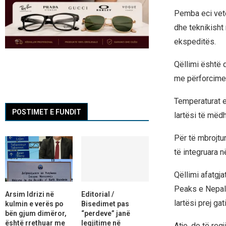
Pemba eci vetë
dhe teknikisht 
ekspeditës.
Qëllimi është 
me përforcime t
Temperaturat e
POSTIMET E FUNDIT
lartësi të mëdh
Për të mbrojtu
të integruara në
Qëllimi afatgj
Peaks e Nepali
Arsim Idrizi në
Editorial /
lartësi prej ga
kulmin e verës po
Bisedimet pas
bën gjum dimëror,
“perdeve” janë
është rrethuar me
legjitime në
Atje, do të reg