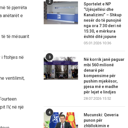
2
Sportelet e NP
më të pjerrëta
“Ujësjellësi dhe
Kanalizimi” – Shkup
a anëtarët e
nesër do të punojnë
nga ora 7:30 deri në
15:30, e mërkura
 të të mësuarit
është ditë jopune
05.01.2026 10:36
i ftohjes në
3
Në korrik janë paguar
mbi 560 milionë
denarë për
kompensime për
e ventilimit,
pushim mjekësor,
pjesa më e madhe
për lejet e lindjes
28.07.2026 15:52
 Fourteen
t IV, në një
4
Mucunski: Qeveria
punon për
zhbllokimin e
hteve