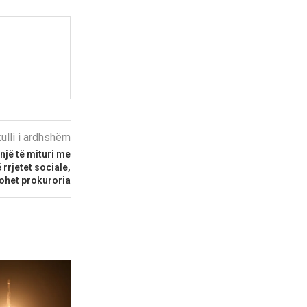
kulli i ardhshëm
 një të mituri me
rjetet sociale,
tohet prokuroria