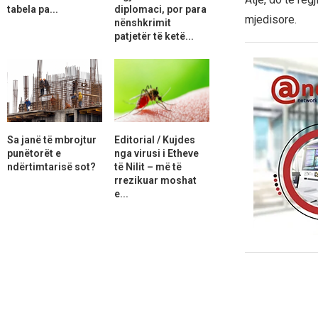
tabela pa...
diplomaci, por para
mjedisore.
nënshkrimit
patjetër të ketë...
Sa janë të mbrojtur
Editorial / Kujdes
punëtorët e
nga virusi i Etheve
ndërtimtarisë sot?
të Nilit – më të
rrezikuar moshat
e...