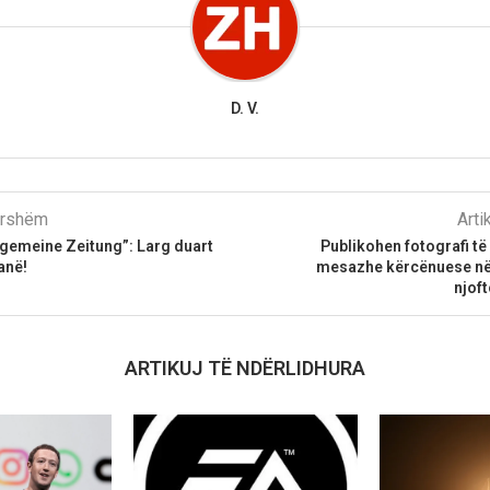
D. V.
parshëm
Arti
lgemeine Zeitung”: Larg duart
Publikohen fotografi të
anë!
mesazhe kërcënuese në r
njof
ARTIKUJ TË NDËRLIDHURA