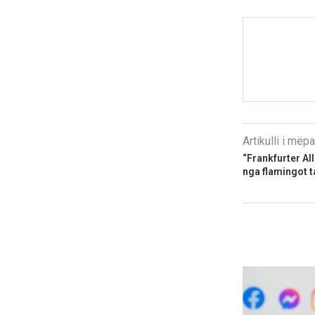
Artikulli i më
“Frankfurter Al
nga flamingot t