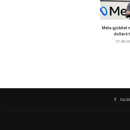
Meta gjobitet 
dollarë t
07.08.20
FACE