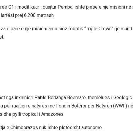
tree G1 i modifikuar i quajtur Pemba, ishte pjesë e një misioni në 
lartësi prej 6,200 metrash.
aza e parë e një misioni ambicioz robotik “Triple Crown” që mund 
t.
ohet nga inxhinieri Pablo Berlanga Boemare, themelues i Geologic 
a për ruajtjen e natyrës me Fondin Botëror për Natyrën (WWF) në z
s dhe pylli tropikal i Amazonës.
jitja e Chimborazos nuk ishte plotësisht autonome.