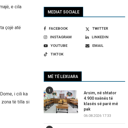
majë, e cila
MEDIAT SOCIALE
ta çojë atë
FACEBOOK
TWITTER
INSTAGRAM
LINKEDIN
YOUTUBE
EMAIL
TIKTOK
MË TË LEXUARA
1
Arsim, në shtator
Dome, i cili ka
4.900 nxënës të
ona të tilla si
klasës së parë më
pak
06.08.2026 17:33