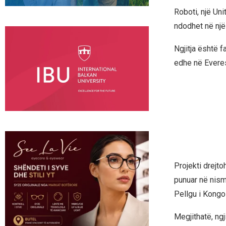
Roboti, një Uni
ndodhet në një 
Ngjitja është f
edhe në Everes
Projekti drejt
punuar në nism
Pellgu i Kongo
Megjithatë, ng