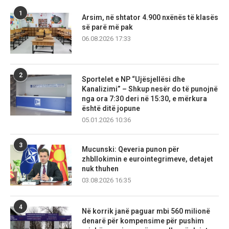
1
Arsim, në shtator 4.900 nxënës të klasës
së parë më pak
06.08.2026 17:33
2
Sportelet e NP “Ujësjellësi dhe
Kanalizimi” – Shkup nesër do të punojnë
nga ora 7:30 deri në 15:30, e mërkura
është ditë jopune
05.01.2026 10:36
3
Mucunski: Qeveria punon për
zhbllokimin e eurointegrimeve, detajet
nuk thuhen
03.08.2026 16:35
4
Në korrik janë paguar mbi 560 milionë
denarë për kompensime për pushim