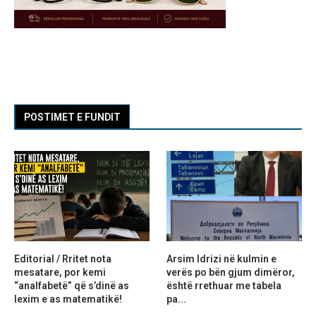
POSTIMET E FUNDIT
Editorial / Rritet nota
Arsim Idrizi në kulmin e
mesatare, por kemi
verës po bën gjum dimëror,
“analfabetë” që s’dinë as
është rrethuar me tabela
lexim e as matematikë!
pa...