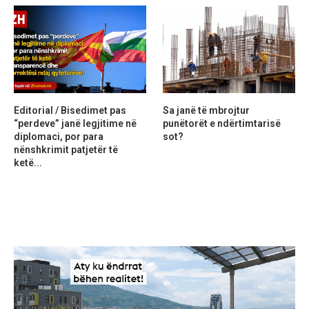
Editorial / Bisedimet pas
Sa janë të mbrojtur
“perdeve” janë legjitime në
punëtorët e ndërtimtarisë
diplomaci, por para
sot?
nënshkrimit patjetër të
ketë...