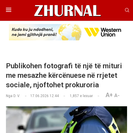
Publikohen fotografi të një të mituri
me mesazhe kërcënuese në rrjetet
sociale, njoftohet prokuroria
A+
A-
Nga
D. V.
17.06.2026 12:44
1,857
e lexuar