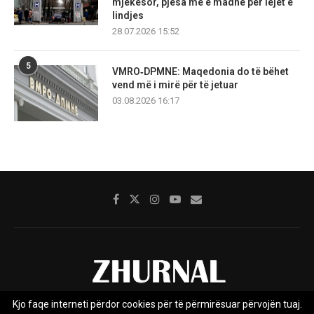
mjekësor, pjesa më e madhe për lejet e
lindjes
28.07.2026 15:52
5
VMRO‑DPMNE: Maqedonia do të bëhet
vend më i mirë për të jetuar
03.08.2026 16:17
Kjo faqe interneti përdor cookies për të përmirësuar përvojën tuaj.