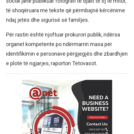
social janë publikuar fotografi të djalit të tij të mitur,
të shoqëruara me tekste që përmbajnë kërcënime
ndaj jetës dhe sigurisë së familjes.
Për rastin është njoftuar prokurori publik, ndërsa
organet kompetente po ndërmarrin masa për
identifikimin e personave përgjegjës dhe zbardhjen
e plotë të ngjarjes, raporton Tetovasot.