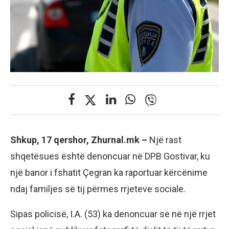
Shkup, 17 qershor, Zhurnal.mk –
Një rast
shqetësues është denoncuar në DPB Gostivar, ku
një banor i fshatit Çegran ka raportuar kërcënime
ndaj familjes së tij përmes rrjeteve sociale.
Sipas policisë, I.A. (53) ka denoncuar se në një rrjet