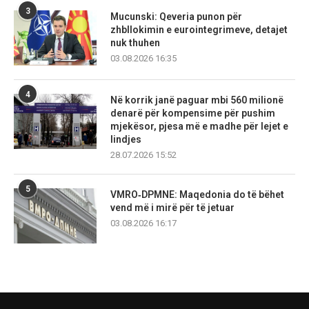
3
Mucunski: Qeveria punon për
zhbllokimin e eurointegrimeve, detajet
nuk thuhen
03.08.2026 16:35
4
Në korrik janë paguar mbi 560 milionë
denarë për kompensime për pushim
mjekësor, pjesa më e madhe për lejet e
lindjes
28.07.2026 15:52
5
VMRO‑DPMNE: Maqedonia do të bëhet
vend më i mirë për të jetuar
03.08.2026 16:17