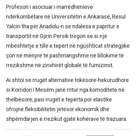
Profesori i asociuar i marrëdhënieve
ndërkombëtare në Universitetin e Ankarasë, Resul
Yalcin tha për Anadolu-n se ndalesa e papritur e
transportit në Gjirin Persik tregon se si një
mbështetje e tillë e tepërt në ngushticat strategjike
çon në mënyrë të pashmangshme në bllokime të
rrezikshme në zinxhirët globalë të furnizimit.
Ai shtoi se rrugët alternative tokësore-hekurudhore
si Korridori i Mesëm janë rritur nga komoditete në
thelbësore, pasi rrugët e tepërta por elastike
ofrojnë fleksibilitetin jetësor ekonomik dhe
shpërndarjen e rrezikut gjatë kohërave të trazuara.