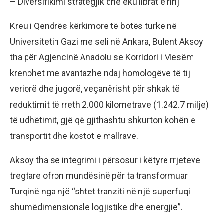
– Diversifikimi strategjik dhe ekuilibrat e rinj
Kreu i Qendrës kërkimore të botës turke në
Universitetin Gazi me seli në Ankara, Bulent Aksoy
tha për Agjencinë Anadolu se Korridori i Mesëm
krenohet me avantazhe ndaj homologëve të tij
veriorë dhe jugorë, veçanërisht për shkak të
reduktimit të rreth 2.000 kilometrave (1.242.7 milje)
të udhëtimit, gjë që gjithashtu shkurton kohën e
transportit dhe kostot e mallrave.
Aksoy tha se integrimi i përsosur i këtyre rrjeteve
tregtare ofron mundësinë për ta transformuar
Turqinë nga një “shtet tranziti në një superfuqi
shumëdimensionale logjistike dhe energjie”.