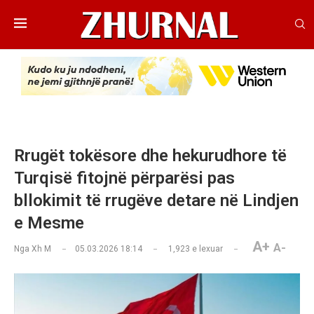
Rrugët tokësore dhe hekurudhore të
Turqisë fitojnë përparësi pas
bllokimit të rrugëve detare në Lindjen
e Mesme
A+
A-
Nga
Xh M
05.03.2026 18:14
1,923
e lexuar