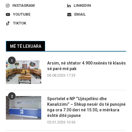
INSTAGRAM
LINKEDIN
YOUTUBE
EMAIL
TIKTOK
MË TË LEXUARA
1
Arsim, në shtator 4.900 nxënës të klasës
së parë më pak
06.08.2026 17:33
2
Sportelet e NP “Ujësjellësi dhe
Kanalizimi” – Shkup nesër do të punojnë
nga ora 7:30 deri në 15:30, e mërkura
është ditë jopune
05.01.2026 10:36