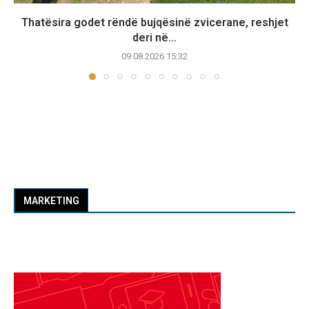
Thatësira godet rëndë bujqësinë zvicerane, reshjet
deri në...
09.08.2026 15:32
MARKETING