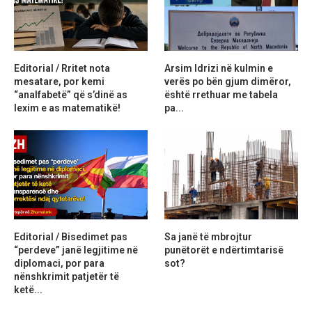
Editorial / Rritet nota
Arsim Idrizi në kulmin e
mesatare, por kemi
verës po bën gjum dimëror,
“analfabetë” që s’dinë as
është rrethuar me tabela
lexim e as matematikë!
pa...
Editorial / Bisedimet pas
Sa janë të mbrojtur
“perdeve” janë legjitime në
punëtorët e ndërtimtarisë
diplomaci, por para
sot?
nënshkrimit patjetër të
ketë...