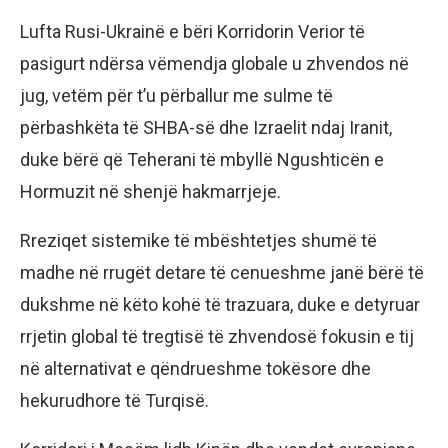
Lufta Rusi-Ukrainë e bëri Korridorin Verior të
pasigurt ndërsa vëmendja globale u zhvendos në
jug, vetëm për t’u përballur me sulme të
përbashkëta të SHBA-së dhe Izraelit ndaj Iranit,
duke bërë që Teherani të mbyllë Ngushticën e
Hormuzit në shenjë hakmarrjeje.
Rreziqet sistemike të mbështetjes shumë të
madhe në rrugët detare të cenueshme janë bërë të
dukshme në këto kohë të trazuara, duke e detyruar
rrjetin global të tregtisë të zhvendosë fokusin e tij
në alternativat e qëndrueshme tokësore dhe
hekurudhore të Turqisë.