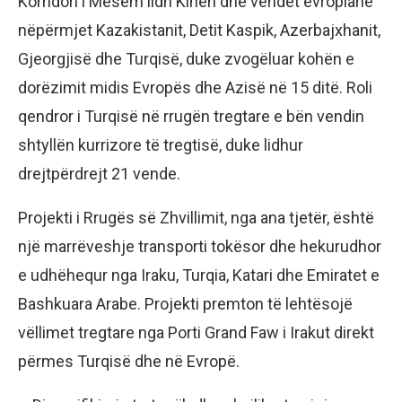
Korridori i Mesëm lidh Kinën dhe vendet evropiane
nëpërmjet Kazakistanit, Detit Kaspik, Azerbajxhanit,
Gjeorgjisë dhe Turqisë, duke zvogëluar kohën e
dorëzimit midis Evropës dhe Azisë në 15 ditë. Roli
qendror i Turqisë në rrugën tregtare e bën vendin
shtyllën kurrizore të tregtisë, duke lidhur
drejtpërdrejt 21 vende.
Projekti i Rrugës së Zhvillimit, nga ana tjetër, është
një marrëveshje transporti tokësor dhe hekurudhor
e udhëhequr nga Iraku, Turqia, Katari dhe Emiratet e
Bashkuara Arabe. Projekti premton të lehtësojë
vëllimet tregtare nga Porti Grand Faw i Irakut direkt
përmes Turqisë dhe në Evropë.