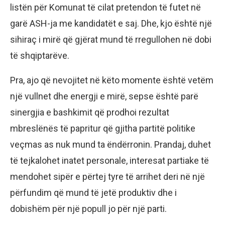
listën për Komunat të cilat pretendon të futet në
garë ASH-ja me kandidatët e saj. Dhe, kjo është një
sihiraç i mirë që gjërat mund të rregullohen në dobi
të shqiptarëve.
Pra, ajo që nevojitet në këto momente është vetëm
një vullnet dhe energji e mirë, sepse është parë
sinergjia e bashkimit që prodhoi rezultat
mbreslënës të papritur që gjitha partitë politike
veçmas as nuk mund ta ëndërronin. Prandaj, duhet
të tejkalohet inatet personale, interesat partiake të
mendohet sipër e përtej tyre të arrihet deri në një
përfundim që mund të jetë produktiv dhe i
dobishëm për një popull jo për një parti.