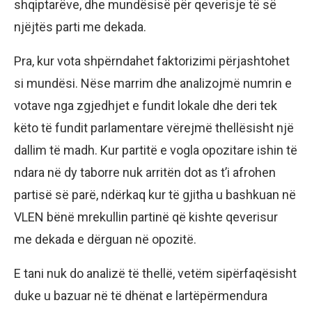
shqiptarëve, dhe mundësisë për qeverisje të së
njëjtës parti me dekada.
Pra, kur vota shpërndahet faktorizimi përjashtohet
si mundësi. Nëse marrim dhe analizojmë numrin e
votave nga zgjedhjet e fundit lokale dhe deri tek
këto të fundit parlamentare vërejmë thellësisht një
dallim të madh. Kur partitë e vogla opozitare ishin të
ndara në dy taborre nuk arritën dot as t’i afrohen
partisë së parë, ndërkaq kur të gjitha u bashkuan në
VLEN bënë mrekullin partinë që kishte qeverisur
me dekada e dërguan në opozitë.
E tani nuk do analizë të thellë, vetëm sipërfaqësisht
duke u bazuar në të dhënat e lartëpërmendura