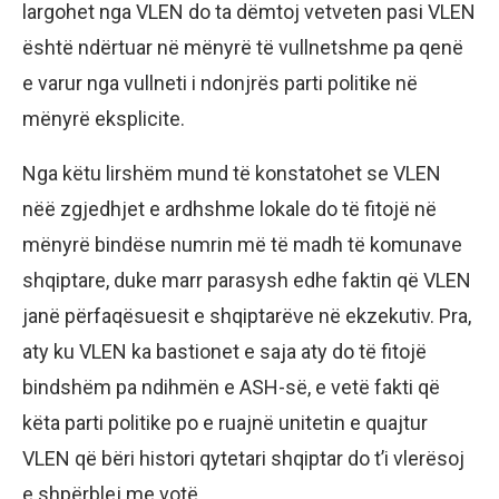
largohet nga VLEN do ta dëmtoj vetveten pasi VLEN
është ndërtuar në mënyrë të vullnetshme pa qenë
e varur nga vullneti i ndonjrës parti politike në
mënyrë eksplicite.
Nga këtu lirshëm mund të konstatohet se VLEN
nëë zgjedhjet e ardhshme lokale do të fitojë në
mënyrë bindëse numrin më të madh të komunave
shqiptare, duke marr parasysh edhe faktin që VLEN
janë përfaqësuesit e shqiptarëve në ekzekutiv. Pra,
aty ku VLEN ka bastionet e saja aty do të fitojë
bindshëm pa ndihmën e ASH-së, e vetë fakti që
këta parti politike po e ruajnë unitetin e quajtur
VLEN që bëri histori qytetari shqiptar do t’i vlerësoj
e shpërblej me votë.