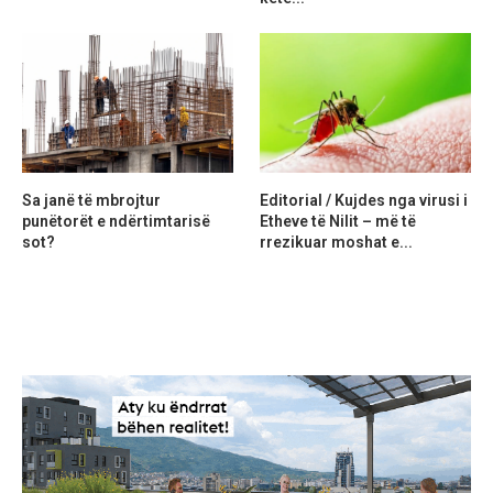
Sa janë të mbrojtur
Editorial / Kujdes nga virusi i
punëtorët e ndërtimtarisë
Etheve të Nilit – më të
sot?
rrezikuar moshat e...