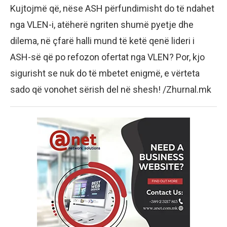
Kujtojmë që, nëse ASH përfundimisht do të ndahet
nga VLEN-i, atëherë ngriten shumë pyetje dhe
dilema, në çfarë halli mund të ketë qenë lideri i
ASH-së që po refozon ofertat nga VLEN? Por, kjo
sigurisht se nuk do të mbetet enigmë, e vërteta
sado që vonohet sërish del në shesh! /Zhurnal.mk