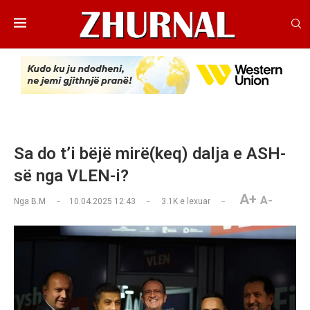
Sa do t’i bëjë mirë(keq) dalja e ASH-
së nga VLEN-i?
A+
A-
Nga
B.M
10.04.2025 12:43
3.1K
e lexuar