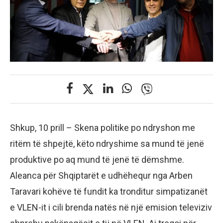
Shkup, 10 prill – Skena politike po ndryshon me
ritëm të shpejtë, këto ndryshime sa mund të jenë
produktive po aq mund të jenë të dëmshme.
Aleanca për Shqiptarët e udhëhequr nga Arben
Taravari kohëve të fundit ka tronditur simpatizanët
e VLEN-it i cili brenda natës në një emision televiziv