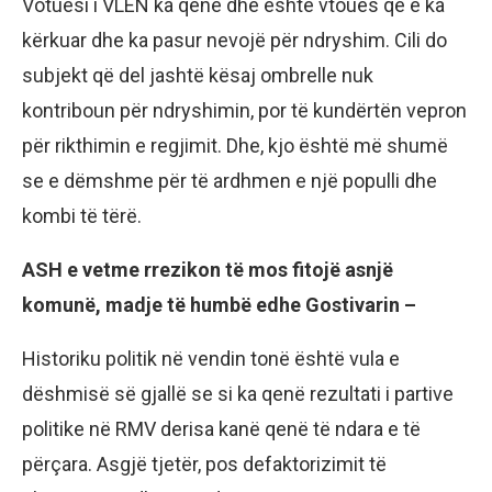
Votuesi i VLEN ka qenë dhe është vtoues që e ka
kërkuar dhe ka pasur nevojë për ndryshim. Cili do
subjekt që del jashtë kësaj ombrelle nuk
kontriboun për ndryshimin, por të kundërtën vepron
për rikthimin e regjimit. Dhe, kjo është më shumë
se e dëmshme për të ardhmen e një populli dhe
kombi të tërë.
ASH e vetme rrezikon të mos fitojë asnjë
komunë, madje të humbë edhe Gostivarin –
Historiku politik në vendin tonë është vula e
dëshmisë së gjallë se si ka qenë rezultati i partive
politike në RMV derisa kanë qenë të ndara e të
përçara. Asgjë tjetër, pos defaktorizimit të