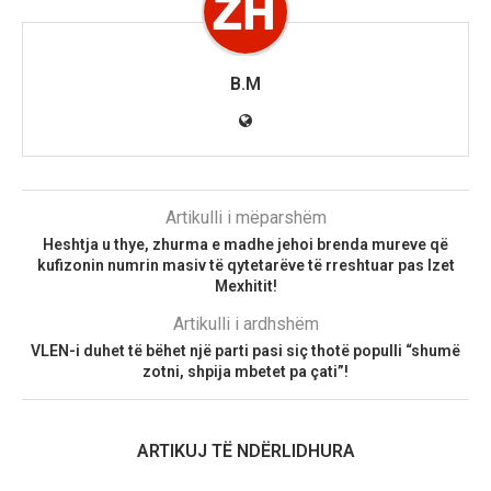
B.M
Artikulli i mëparshëm
Heshtja u thye, zhurma e madhe jehoi brenda mureve që
kufizonin numrin masiv të qytetarëve të rreshtuar pas Izet
Mexhitit!
Artikulli i ardhshëm
VLEN-i duhet të bëhet një parti pasi siç thotë populli “shumë
zotni, shpija mbetet pa çati”!
ARTIKUJ TË NDËRLIDHURA