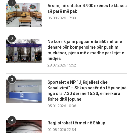
1
Arsim, në shtator 4.900 nxënës të klasës
së parë më pak
06.08.2026 17:33
2
Në korrik janë paguar mbi 560 milionë
denarë për kompensime për pushim
mjekësor, pjesa më e madhe për lejet e
lindjes
28.07.2026 15:52
3
Sportelet e NP “Ujësjellësi dhe
Kanalizimi” – Shkup nesër do të punojnë
nga ora 7:30 deri në 15:30, e mërkura
është ditë jopune
05.01.2026 10:36
4
Regjistrohet tërmet në Shkup
02.08.2026 22:34