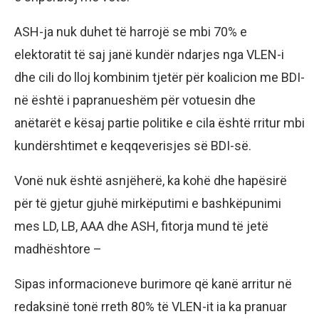
ASH-ja nuk duhet të harrojë se mbi 70% e
elektoratit të saj janë kundër ndarjes nga VLEN-i
dhe cili do lloj kombinim tjetër për koalicion me BDI-
në është i papranueshëm për votuesin dhe
anëtarët e kësaj partie politike e cila është rritur mbi
kundërshtimet e keqqeverisjes së BDI-së.
Vonë nuk është asnjëherë, ka kohë dhe hapësirë
për të gjetur gjuhë mirkëputimi e bashkëpunimi
mes LD, LB, AAA dhe ASH, fitorja mund të jetë
madhështore –
Sipas informacioneve burimore që kanë arritur në
redaksinë tonë rreth 80% të VLEN-it ia ka pranuar