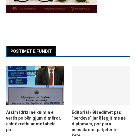
POSTIMET E FUNDIT
Arsim Idrizi në kulmin e
Editorial / Bisedimet pas
verës po bën gjum dimëror,
“perdeve” janë legjitime në
është rrethuar me tabela
diplomaci, por para
pa...
nënshkrimit patjetër të
ketë...