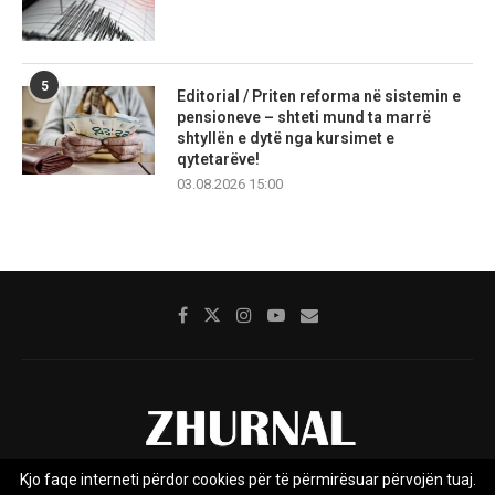
5
Editorial / Priten reforma në sistemin e
pensioneve – shteti mund ta marrë
shtyllën e dytë nga kursimet e
qytetarëve!
03.08.2026 15:00
Kjo faqe interneti përdor cookies për të përmirësuar përvojën tuaj.