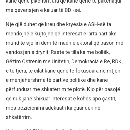
kanë qenë pikërisht ata që kanë qenë të pakënaqur
me qeverisjen e kaluar të BDI-së.
Një gjë duhet që kreu dhe kryesia e ASH-së ta
mendojnë e kujtojnë që interesat e larta partiake
mund të sjellin dëm të madh elektoral që pason me
vendosjen e drynit. Raste të tilla ka me bollëk,
Gëzim Ostrenin me Unitetin, Demokracia e Re, RDK,
e të tjera, të cilat kanë qenë të fokusuara në rritjen
e menjëhershme të partive politike dhe kanë
përfunduar me shkatërrim të plotë. Kjo për pasojë
që nuk janë shikuar interesat e kohës apo çastit,
mos pozicionimi adekuat i ka çuar deri në
shkatërrim.