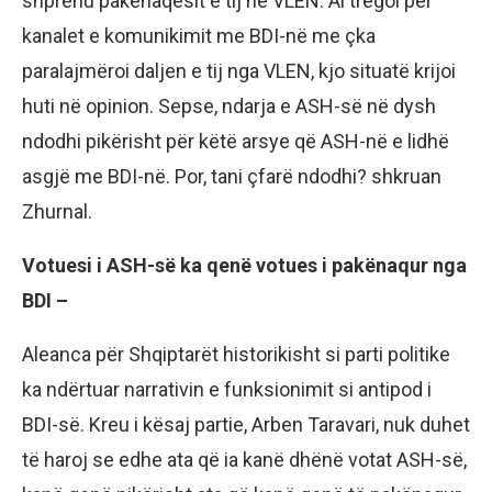
shprehu pakënaqësit e tij në VLEN. Ai tregoi për
kanalet e komunikimit me BDI-në me çka
paralajmëroi daljen e tij nga VLEN, kjo situatë krijoi
huti në opinion. Sepse, ndarja e ASH-së në dysh
ndodhi pikërisht për këtë arsye që ASH-në e lidhë
asgjë me BDI-në. Por, tani çfarë ndodhi? shkruan
Zhurnal.
Votuesi i ASH-së ka qenë votues i pakënaqur nga
BDI –
Aleanca për Shqiptarët historikisht si parti politike
ka ndërtuar narrativin e funksionimit si antipod i
BDI-së. Kreu i kësaj partie, Arben Taravari, nuk duhet
të haroj se edhe ata që ia kanë dhënë votat ASH-së,