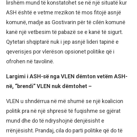
lirshëm mund të konstatohet se në një situatë kur
ASH është e vetme rrezikon të mos fitojë asnjë
komunë, madje as Gostivarin për të cilën komunë
kanë një vetbesim të pabazë se e kanë të sigurt.
Qytetari shqiptarë nuk i jep asnjë lideri tapinë e
qeverisjes por vlerëson opsionet politike që i
ofrohen në tavolinë.
Largimi i ASH-së nga VLEN dëmton vetëm ASH-
në, “brendi” VLEN nuk dëmtohet –
VLEN u shndërrua në më shumë se një koalicion
politik pra në një shpresë të fuqishme se gjërat
mund dhe do të ndryshojnë denjësisht e
rrënjësisht. Prandaj, cila do parti politike që do të