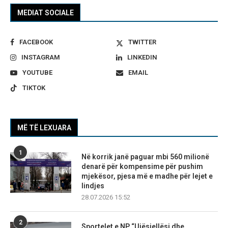
MEDIAT SOCIALE
FACEBOOK
TWITTER
INSTAGRAM
LINKEDIN
YOUTUBE
EMAIL
TIKTOK
MË TË LEXUARA
1
Në korrik janë paguar mbi 560 milionë
denarë për kompensime për pushim
mjekësor, pjesa më e madhe për lejet e
lindjes
28.07.2026 15:52
2
Sportelet e NP “Ujësjellësi dhe