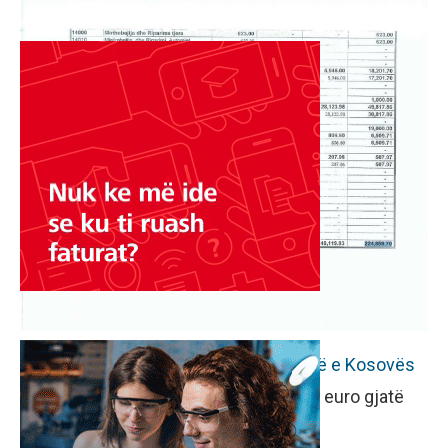
Nga ana tjetër,
Aleanca për Ardhmërinë e Kosovës
(AAK)
ka raportuar shpenzime 70 mijë euro gjatë
kësaj periudhe raportuese.