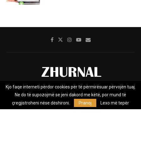
Kjo faqe interneti përdor cookies për të përmirësuar përvojën tuaj.
Rreth nesh
Impresumi
Marketing
Kontakt
Ne do të supozojmë se jeni dakord me këtë, por mund të
Privacy Policy
çregjistroheni nëse dëshironi.
Pranoj
Lexo më tepër
Zhurnal.mk është Agjenci e Lajmeve e pavarur, e themeluar në vitin
2009, që e mbulon Maqedoninë, Kosovën, Shqipërinë edhe lajmet
nga bota.
@2026 - All Right Reserved. Designed and Developed by
Anet.Com.Mk