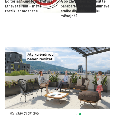
Editorial / Kujdes nga virusi i
A po zhvillohen nxënësit të
Etheve të Nilit – më të
barabartë përballë dallimeve
rrezikuar moshat e...
etnike dhe shkollave ku
mësojnë?