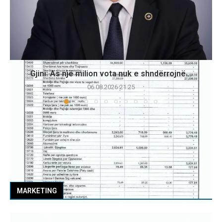
Gjini: As një milion vota nuk e shndërrojnë...
06.08.2026 21:25
MARKETING