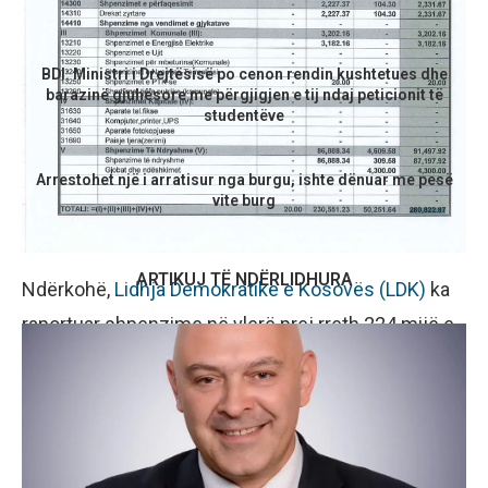
Artikulli i mëparshëm
BDI: Ministri i Drejtësisë po cenon rendin kushtetues dhe
barazinë gjuhësore me përgjigjen e tij ndaj peticionit të
studentëve
Artikulli i ardhshëm
Arrestohet një i arratisur nga burgu, ishte dënuar me pesë
vite burg
ARTIKUJ TË NDËRLIDHURA
Ndërkohë,
Lidhja Demokratike e Kosovës (LDK)
ka
raportuar shpenzime në vlerë prej rreth 224 mijë e
859 euro për periudhën tetor–dhjetor 2025.