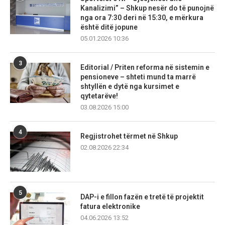
Kanalizimi” – Shkup nesër do të punojnë
nga ora 7:30 deri në 15:30, e mërkura
është ditë jopune
05.01.2026 10:36
3
Editorial / Priten reforma në sistemin e
pensioneve – shteti mund ta marrë
shtyllën e dytë nga kursimet e
qytetarëve!
03.08.2026 15:00
4
Regjistrohet tërmet në Shkup
02.08.2026 22:34
5
DAP-i e fillon fazën e tretë të projektit
fatura elektronike
04.06.2026 13:52