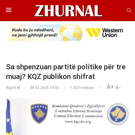
Sa shpenzuan partitë politike për tre
muaj? KQZ publikon shifrat
A+
A-
Nga
B.M
06.02.2026 10:55
1,323
e lexuar