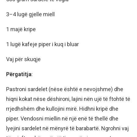
3–4 lugë gjelle miell
1 majë kripe
1 lugë kafeje piper i kuq i bluar
Vaj për skuqje
Përgatitja
:
Pastroni sardelet (nëse është e nevojshme) dhe
hiqni kokat nëse dëshironi, lajini nën ujë të ftohtë të
rrjedhshëm dhe kullojini mirë. Hidhni kripë dhe
piper. Vendosni miellin në një enë të thellë dhe
lyejini sardelet në mënyrë të barabartë. Ngrohni vaj