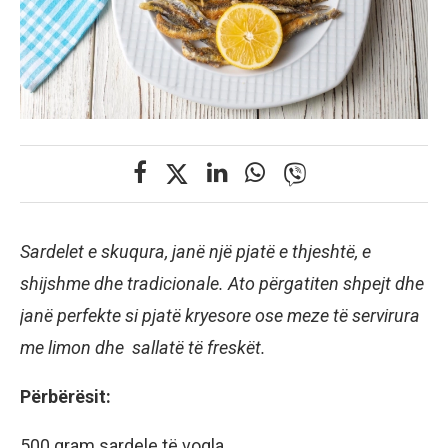
Sardelet e skuqura, janë një pjatë e thjeshtë, e
shijshme dhe tradicionale. Ato përgatiten shpejt dhe
janë perfekte si pjatë kryesore ose meze të servirura
me limon dhe sallatë të freskët.
Përbërësit:
500 gram sardele të vogla