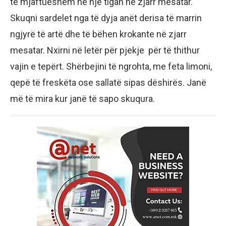
të mjaftueshëm në një tigan në zjarr mesatar.
Skuqni sardelet nga të dyja anët derisa të marrin
ngjyrë të artë dhe të bëhen krokante në zjarr
mesatar. Nxirni në letër për pjekje për të thithur
vajin e tepërt. Shërbejini të ngrohta, me feta limoni,
qepë të freskëta ose sallatë sipas dëshirës. Janë
më të mira kur janë të sapo skuqura.