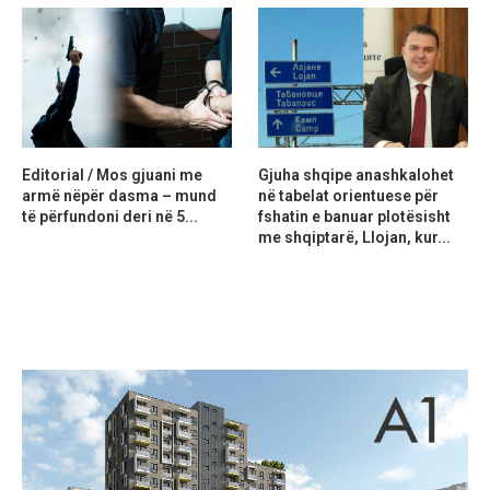
Editorial / Mos gjuani me
Gjuha shqipe anashkalohet
armë nëpër dasma – mund
në tabelat orientuese për
të përfundoni deri në 5...
fshatin e banuar plotësisht
me shqiptarë, Llojan, kur...