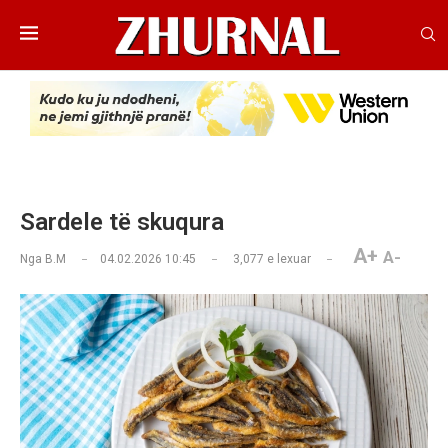
Sardele të skuqura
A+
A-
Nga
B.M
04.02.2026 10:45
3,077
e lexuar