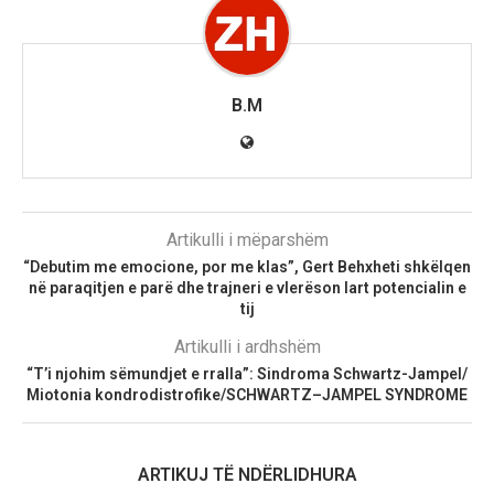
B.M
Artikulli i mëparshëm
“Debutim me emocione, por me klas”, Gert Behxheti shkëlqen
në paraqitjen e parë dhe trajneri e vlerëson lart potencialin e
tij
Artikulli i ardhshëm
“T’i njohim sëmundjet e rralla”: Sindroma Schwartz-Jampel/
Miotonia kondrodistrofike/SCHWARTZ–JAMPEL SYNDROME
ARTIKUJ TË NDËRLIDHURA