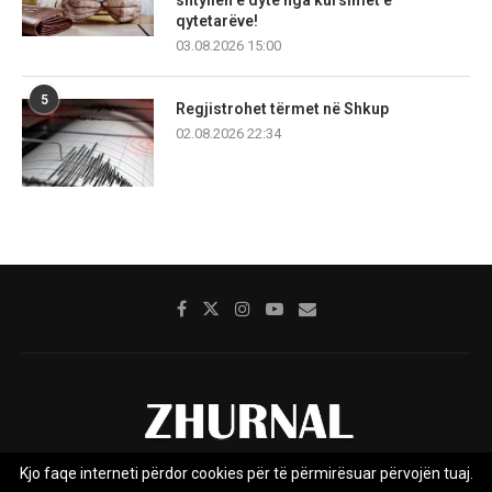
qytetarëve!
03.08.2026 15:00
5
Regjistrohet tërmet në Shkup
02.08.2026 22:34
Kjo faqe interneti përdor cookies për të përmirësuar përvojën tuaj.
Rreth nesh
Impresumi
Marketing
Kontakt