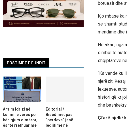
botuesit dhe s
Kjo mbase ka m
së shumti stu
mendime dhe ide
Ndërkaq, nga a
simbol të histo
shqiptarëve në
POSTIMET E FUNDIT
“Ka vende ku li
njerëzit. Kësaj
lexuesve, auto
histori që krij
dhe bashkëkryet
Arsim Idrizi në
Editorial /
kulmin e verës po
Bisedimet pas
Çfarë sjellë 
bën gjum dimëror,
“perdeve” janë
është rrethuar me
legjitime në