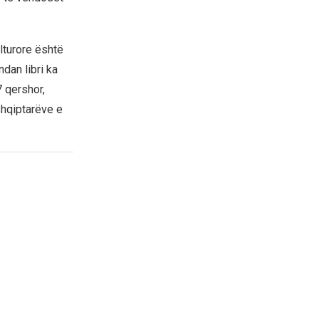
lturore është
ndan libri ka
7 qershor,
hqiptarëve e