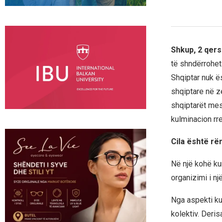
Shkup, 2 qers
të shndërrohet 
Shqiptar nuk ë
shqiptare në ze
shqiptarët mes
kulminacion rr
Cila është rën
Në një kohë kur
organizimi i nj
Nga aspekti ku
kolektiv. Deris