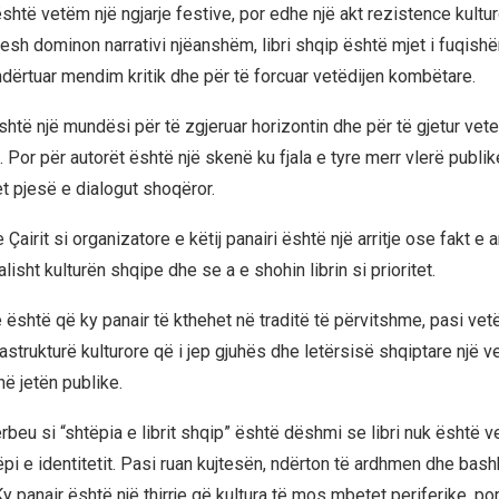
shtë vetëm një ngjarje festive, por edhe një akt rezistence kultur
sh dominon narrativi njëanshëm, libri shqip është mjet i fuqishëm
ndërtuar mendim kritik dhe për të forcuar vetëdijen kombëtare.
shtë një mundësi për të zgjeruar horizontin dhe për të gjetur vet
. Por për autorët është një skenë ku fjala e tyre merr vlerë publi
et pjesë e dialogut shoqëror.
airit si organizatore e këtij panairi është një arritje ose fakt e
isht kulturën shqipe dhe se a e shohin librin si prioritet.
është që ky panair të kthehet në traditë të përvitshme, pasi ve
frastrukturë kulturore që i jep gjuhës dhe letërsisë shqiptare një v
 jetën publike.
beu si “shtëpia e librit shqip” është dëshmi se libri nuk është 
ëpi e identitetit. Pasi ruan kujtesën, ndërton të ardhmen dhe bas
 Ky panair është një thirrje që kultura të mos mbetet periferike, p