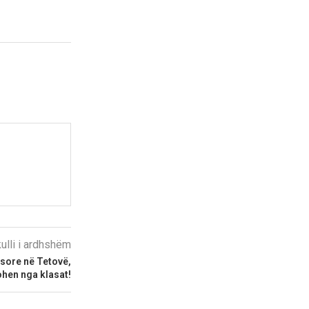
kulli i ardhshëm
ësore në Tetovë,
hen nga klasat!