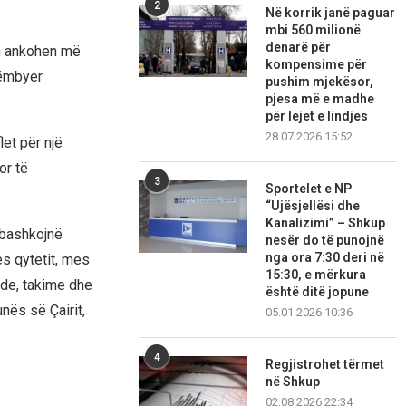
2
Në korrik janë paguar
mbi 560 milionë
denarë për
ën ankohen më
kompensime për
këmbyer
pushim mjekësor,
pjesa më e madhe
për lejet e lindjes
28.07.2026 15:52
et për një
or të
3
Sportelet e NP
“Ujësjellësi dhe
Kanalizimi” – Shkup
i bashkojnë
nesër do të punojnë
nga ora 7:30 deri në
mes qytetit, mes
15:30, e mërkura
ide, takime dhe
është ditë jopune
unës së Çairit,
05.01.2026 10:36
4
Regjistrohet tërmet
në Shkup
02.08.2026 22:34