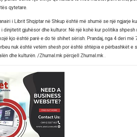
tës qytetare.
nairi i Librit Shqiptar në Shkup është më shumë se një ngjarje ku
i dinjitetit gjuhësor dhe kulturor. Në një kohë kur politika shpesh 
ojë kjo është parë e do të shihet sërish. Prandaj, nga 4 deri më 
rbeu nuk është vetëm shesh por është shtëpia e përbashkët e s
alën dhe kulturën. /Zhurnal.mk përcjell Zhurnal.mk .