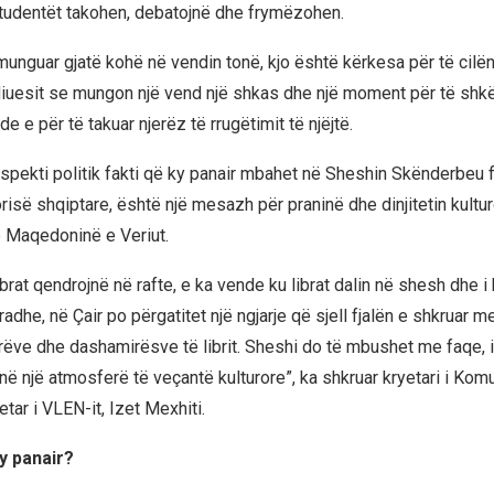
tudentët takohen, debatojnë dhe frymëzohen.
unguar gjatë kohë në vendin tonë, kjo është kërkesa për të cil
diuesit se mungon një vend një shkas dhe një moment për të sh
 e për të takuar njerëz të rrugëtimit të njëjtë.
spekti politik fakti që ky panair mbahet në Sheshin Skënderbeu fl
risë shqiptare, është një mesazh për praninë dhe dinjitetin kultur
 Maqedoninë e Veriut.
brat qendrojnë në rafte, e ka vende ku librat dalin në shesh dhe 
 radhe, në Çair po përgatitet një ngjarje që sjell fjalën e shkruar 
rëve dhe dashamirësve të librit. Sheshi do të mbushet me faqe, 
ojnë një atmosferë të veçantë kulturore”, ka shkruar kryetari i Kom
ar i VLEN-it, Izet Mexhiti.
ky panair?