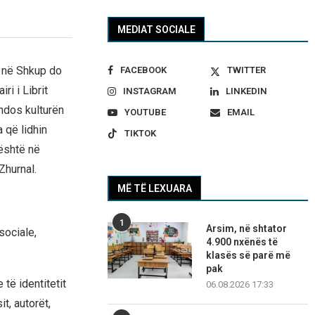
MEDIAT SOCIALE
 në Shkup do
FACEBOOK
TWITTER
ri i Librit
INSTAGRAM
LINKEDIN
ndos kulturën
YOUTUBE
EMAIL
a që lidhin
TIKTOK
është në
Zhurnal.
MË TË LEXUARA
1
Arsim, në shtator
sociale,
4.900 nxënës të
klasës së parë më
pak
të identitetit
06.08.2026 17:33
t, autorët,