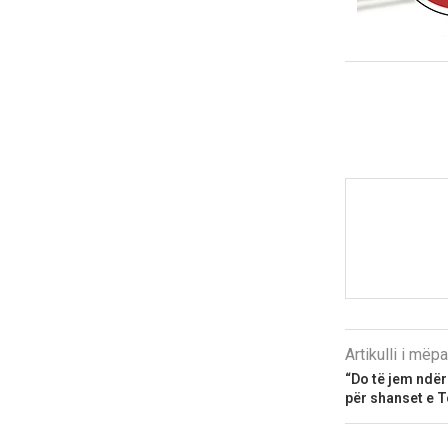
Artikulli i më
“Do të jem ndër
për shanset e To