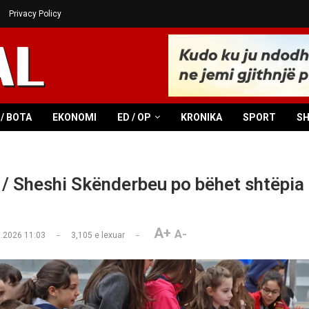
Privacy Policy
/ BOTA
EKONOMI
ED / OP
KRONIKA
SPORT
S
 / Sheshi Skënderbeu po bëhet shtëpia e
A+
A-
.2026 11:03
3,105
e lexuar