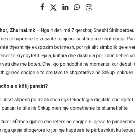
hor, Zhurnal.mk –
Nga 4 deri më 7 qershor, Sheshi Skënderbeu
në një hapësirë të veçantë të njohur si shtëpia e librit shqip. Panai
shtë thjesht një ekspozim botimesh, por një akt simbolik që e ve
mër të kryeqytetit. Fjala, kultura dhe dashuria për librin bëhen ur
 veti dhe me botën. Dhe, kjo po ndodhë në momentin kur debati 
eth gjuhës shqipe e të drejtave të shqiptarëve në Shkup, shkruan 
dësia e këtij panairi?
 librat shpesh po rrezikohen nga teknologjia digjitale dhe rrjetet 
ë panairi të tillë në Shkup merr një domethënie të shumëfishtë.
lturor afirmon gjuhën dhe letërsinë shqipe si pjesë të pandashme 
a nga qasja shoqërore krijon një hapësirë të përbashkët ku lexuesi