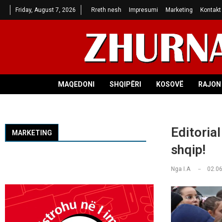
Friday, August 7, 2026
Rreth nesh
Impresumi
Marketing
Kontakt
MAQEDONI
SHQIPËRI
KOSOVË
RAJON 
Editorial
MARKETING
shqip!
Nga
I.A
02.06