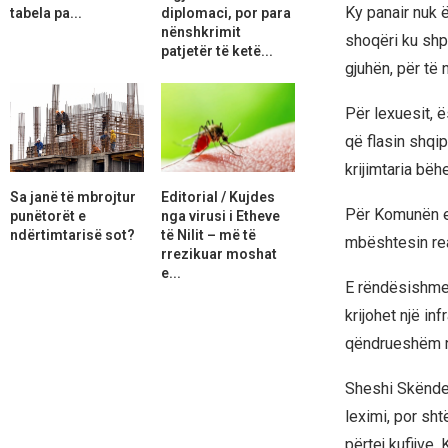
Ky panair nuk ë
tabela pa...
diplomaci, por para
nënshkrimit
shoqëri ku shpe
patjetër të ketë...
gjuhën, për të 
Për lexuesit, ë
që flasin shqip
krijimtaria bëh
Sa janë të mbrojtur
Editorial / Kujdes
Për Komunën e Ç
punëtorët e
nga virusi i Etheve
ndërtimtarisë sot?
të Nilit – më të
mbështesin real
rrezikuar moshat
e...
E rëndësishme 
krijohet një in
qëndrueshëm në
Sheshi Skënder
leximi, por sht
përtej kufijve.