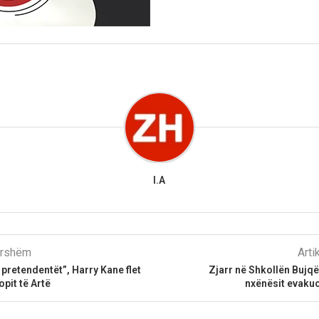
I.A
parshëm
Arti
 pretendentët”, Harry Kane flet
Zjarr në Shkollën Bujq
pit të Artë
nxënësit evakuo