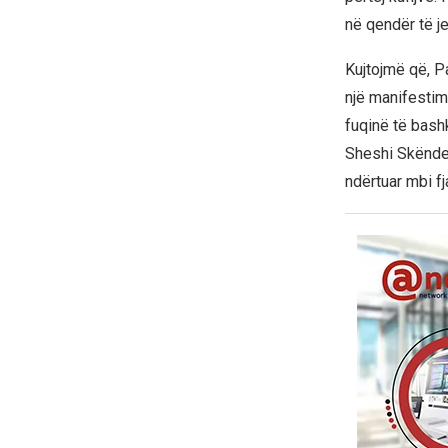
në qendër të je
Kujtojmë që, Pa
një manifestim 
fuqinë të bashk
Sheshi Skënde
ndërtuar mbi fj