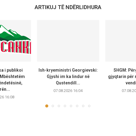
ARTIKUJ TË NDËRLIDHURA
 i publikoi
Ish-kryeministri Georgievski:
SHGM: Përg
 Mbështetëm
Gjyshi im ka lindur në
gjyqtarin për
ëndetësinë,
Qustendill...
vendi
rën...
07.08.2026 16:04
07.08.2
26 16:08