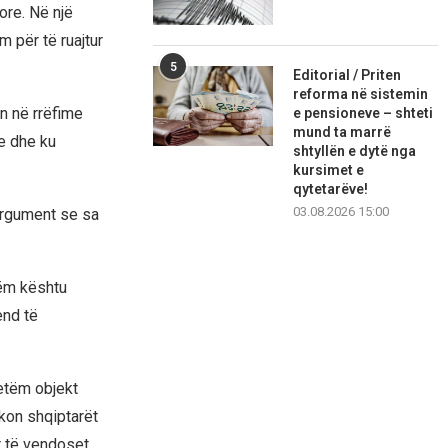
ore. Në një
 për të ruajtur
5
Editorial / Priten
reforma në sistemin
en në rrëfime
e pensioneve – shteti
mund ta marrë
ke dhe ku
shtyllën e dytë nga
kursimet e
qytetarëve!
03.08.2026 15:00
 argument se sa
tëm kështu
end të
vetëm objekt
hkon shqiptarët
or të vendoset