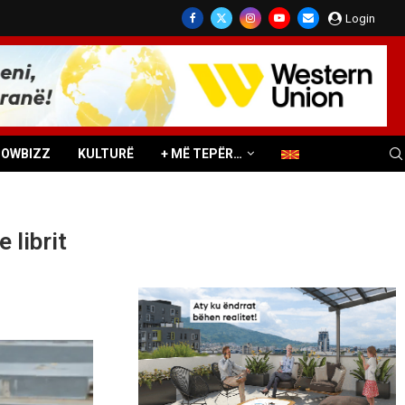
Login
HOWBIZZ
KULTURË
+ MË TEPËR…
 librit