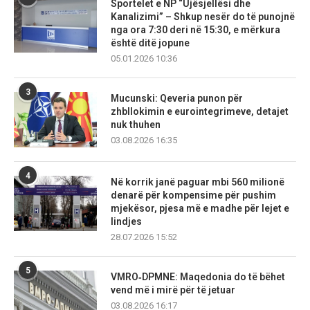
Sportelet e NP “Ujësjellësi dhe
Kanalizimi” – Shkup nesër do të punojnë
nga ora 7:30 deri në 15:30, e mërkura
është ditë jopune
05.01.2026 10:36
3
Mucunski: Qeveria punon për
zhbllokimin e eurointegrimeve, detajet
nuk thuhen
03.08.2026 16:35
4
Në korrik janë paguar mbi 560 milionë
denarë për kompensime për pushim
mjekësor, pjesa më e madhe për lejet e
lindjes
28.07.2026 15:52
5
VMRO‑DPMNE: Maqedonia do të bëhet
vend më i mirë për të jetuar
03.08.2026 16:17