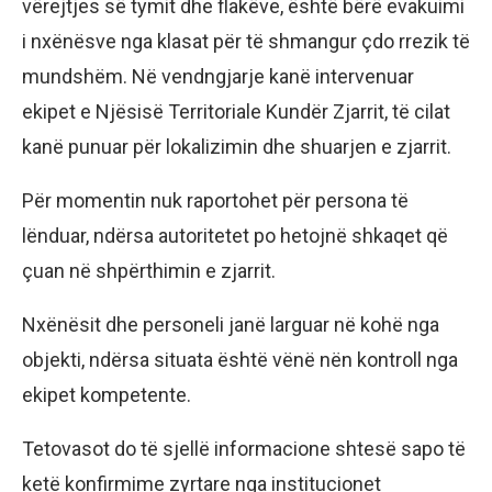
vërejtjes së tymit dhe flakëve, është bërë evakuimi
i nxënësve nga klasat për të shmangur çdo rrezik të
mundshëm. Në vendngjarje kanë intervenuar
ekipet e Njësisë Territoriale Kundër Zjarrit, të cilat
kanë punuar për lokalizimin dhe shuarjen e zjarrit.
Për momentin nuk raportohet për persona të
lënduar, ndërsa autoritetet po hetojnë shkaqet që
çuan në shpërthimin e zjarrit.
Nxënësit dhe personeli janë larguar në kohë nga
objekti, ndërsa situata është vënë nën kontroll nga
ekipet kompetente.
Tetovasot do të sjellë informacione shtesë sapo të
ketë konfirmime zyrtare nga institucionet