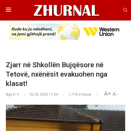
Zjarr në Shkollën Bujqësore në
Tetovë, nxënësit evakuohen nga
klasat!
A+
A-
Nga
D. V.
02.06.2026 11:04
1,778
e lexuar