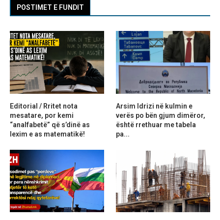
POSTIMET E FUNDIT
Editorial / Rritet nota
Arsim Idrizi në kulmin e
mesatare, por kemi
verës po bën gjum dimëror,
“analfabetë” që s’dinë as
është rrethuar me tabela
lexim e as matematikë!
pa...