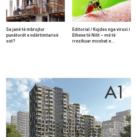
Sa janë të mbrojtur
Editorial / Kujdes nga virusi i
punëtorët e ndërtimtarisë
Etheve të Nilit – më të
sot?
rrezikuar moshat e...