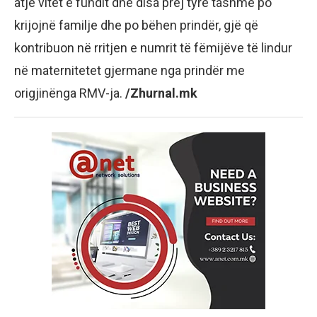
atje vitet e fundit dhe disa prej tyre tashmë po
krijojnë familje dhe po bëhen prindër, gjë që
kontribuon në rritjen e numrit të fëmijëve të lindur
në maternitetet gjermane nga prindër me
origjinënga RMV-ja.
/Zhurnal.mk