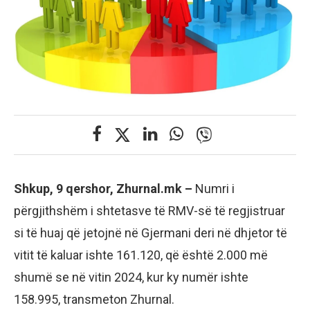
Shkup, 9 qershor, Zhurnal.mk –
Numri i
përgjithshëm i shtetasve të RMV-së të regjistruar
si të huaj që jetojnë në Gjermani deri në dhjetor të
vitit të kaluar ishte 161.120, që është 2.000 më
shumë se në vitin 2024, kur ky numër ishte
158.995, transmeton Zhurnal.