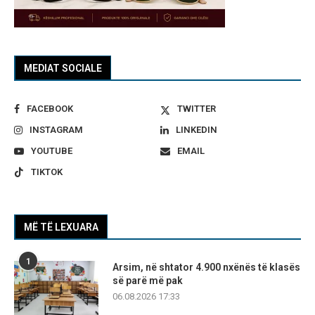
MEDIAT SOCIALE
FACEBOOK
TWITTER
INSTAGRAM
LINKEDIN
YOUTUBE
EMAIL
TIKTOK
MË TË LEXUARA
1
Arsim, në shtator 4.900 nxënës të klasës
së parë më pak
06.08.2026 17:33