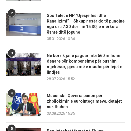
2
Sportelet e NP “Ujësjellësi dhe
Kanalizimi” – Shkup nesër do të punojnë
nga ora 7:30 deri në 15:30, e mërkura
është ditë jopune
05.01.2026 10:36
3
Në korrik janë paguar mbi 560 milionë
denarë për kompensime për pushim
mjekësor, pjesa më e madhe për lejet e
lindjes
28.07.2026 15:52
4
Mucunski: Qeveria punon për
zhbllokimin e eurointegrimeve, detajet
nuk thuhen
03.08.2026 16:35
5