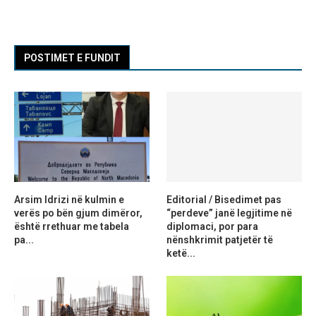
POSTIMET E FUNDIT
Arsim Idrizi në kulmin e
Editorial / Bisedimet pas
verës po bën gjum dimëror,
“perdeve” janë legjitime në
është rrethuar me tabela
diplomaci, por para
pa...
nënshkrimit patjetër të
ketë...