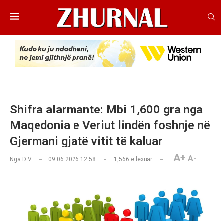
Shifra alarmante: Mbi 1,600 gra nga
Maqedonia e Veriut lindën foshnje në
Gjermani gjatë vitit të kaluar
A+
A-
Nga
D V
09.06.2026 12:58
1,566
e lexuar