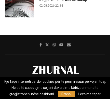
Regjistrohet tërmet në Shkup
02.08.2026 22:34
Kjo faqe interneti përdor cookies për të përmirësuar përvojën tuaj.
Rreth nesh
Impresumi
Marketing
Kontakt
Ne do të supozojmë se jeni dakord me këtë, por mund të
Privacy Policy
çregjistroheni nëse dëshironi.
Pranoj
Lexo më tepër
Zhurnal.mk është Agjenci e Lajmeve e pavarur, e themeluar në vitin
2009, që e mbulon Maqedoninë, Kosovën, Shqipërinë edhe lajmet
nga bota.