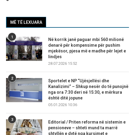
MË TË LEXUARA
1
Në korrik janë paguar mbi 560 milionë
denarë për kompensime për pushim
mjekësor, pjesa më e madhe për lejet e
lindjes
28.07.2026 15:52
2
Sportelet e NP “Ujësjellësi dhe
Kanalizimi” – Shkup nesër do të punojnë
nga ora 7:30 deri në 15:30, e mërkura
është ditë jopune
05.01.2026 10:36
3
Editorial / Priten reforma në sistemin e
pensioneve – shteti mund ta marrë
shtyllën e dytë nga kursimet e