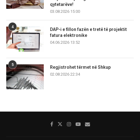
qytetarëve!
03.08.2026 15:00
4
DAP-i e fillon fazën e tretë të projektit
fatura elektronike
04.06.2026 13:52
5
Regjistrohet tërmet në Shkup
02.08.2026 22:34