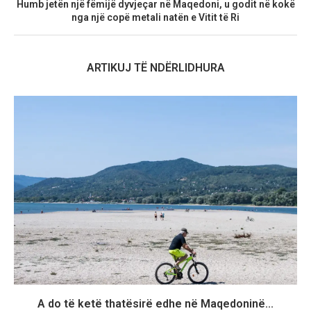
Humb jetën një fëmijë dyvjeçar në Maqedoni, u godit në kokë
nga një copë metali natën e Vitit të Ri
ARTIKUJ TË NDËRLIDHURA
A do të ketë thatësirë edhe në Maqedoninë...