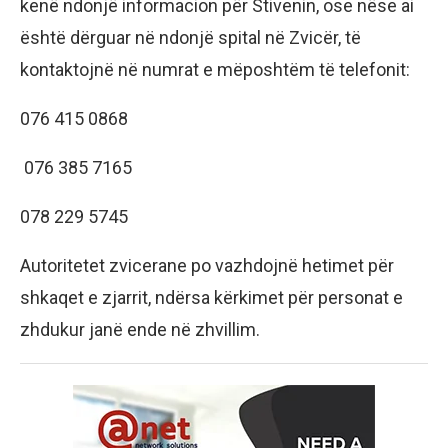
kenë ndonjë informacion për Stivenin, ose nëse ai
është dërguar në ndonjë spital në Zvicër, të
kontaktojnë në numrat e mëposhtëm të telefonit:
076 415 0868
076 385 7165
078 229 5745
Autoritetet zvicerane po vazhdojnë hetimet për
shkaqet e zjarrit, ndërsa kërkimet për personat e
zhdukur janë ende në zhvillim.