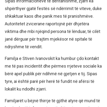
Sipas informacioneve të deritanishme, zjarri ka
shpërthyer gjatë festës së ndërrimit të viteve, duke
shkaktuar kaos dhe panik mes të pranishmëve.
Autoritetet zvicerane raportojnë për dhjetëra
viktima dhe mbi njëqind persona të lënduar, të cilët
janë dërguar për trajtim mjekësor në spitale të
ndryshme të vendit.
Familja e Stiven Ivanovskit ka humbur çdo kontakt
me të pas incidentit dhe përmes rrjeteve sociale ka
bërë apel publik për ndihmë në gjetjen e tij. Sipas
tyre, ai është parë për herë të fundit në afërsi të
lokalit ku ndodhi zjarri.
Familjarët u bëjnë thirrje të gjithë atyre që mund të