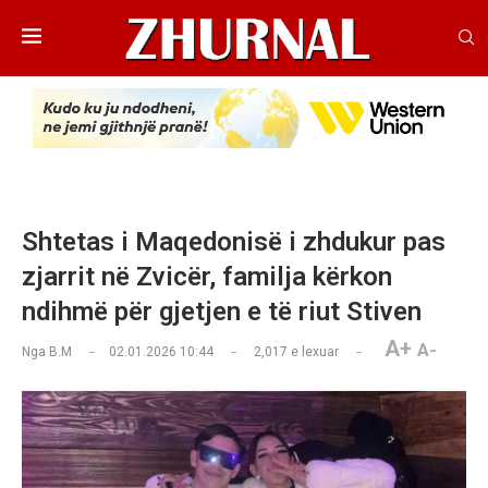
Shtetas i Maqedonisë i zhdukur pas
zjarrit në Zvicër, familja kërkon
ndihmë për gjetjen e të riut Stiven
A+
A-
Nga
B.M
02.01.2026 10:44
2,017
e lexuar