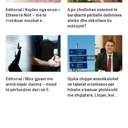
Editorial / Kujdes nga virusi i
A po zhvillohen nxënësit të
Etheve të Nilit – më të
barabartë përballë dallimeve
rrezikuar moshat e...
etnike dhe shkollave ku
mësojnë?
Editorial / Mos gjuani me
Gjuha shqipe anashkalohet
armë nëpër dasma – mund
në tabelat orientuese për
të përfundoni deri në 5...
fshatin e banuar plotësisht
me shqiptarë, Llojan, kur...